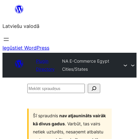
Pāriet
uz
Latviešu valodā
saturu
Iegūstiet WordPress
Plugin
NA E-Commerce Egypt
Directory
Cities/States
Meklēt
spraudņus
Šī spraudnis
nav atjaunināts vairāk
kā divus gadus
. Varbūt, tas vairs
netiek uzturēts, nesaņemt atbalstu