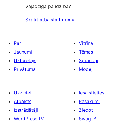
Vajadzīga palīdzība?
Skatīt atbalsta forumu
Par
Vitrīna
Jaunumi
Tēmas
Uzturētājs
Spraudņi
Privātums
Modeļi
Uzziniet
Iesaistieties
Atbalsts
Pasākumi
Izstrādātāji
Ziedot
WordPress.TV
Swag
↗