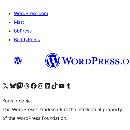
WordPress.com
Matt
bbPress
BuddyPress
Apmeklējiet mūsu X (agrāk Twitter) kontu
Apmeklējiet mūsu Bluesky kontu
Apmeklējiet mūsu Mastodon kontu
Apmeklējiet mūsu Threads kontu
Apmeklējiet mūsu Facebook lapu
Apmeklējiet mūsu Instagram kontu
Apmeklējiet mūsu LinkedIn kontu
Apmeklējiet mūsu TikTok kontu
Apmeklējiet mūsu YouTube kanālu
Apmeklējiet mūsu Tumblr kontu
Kods ir dzeja.
The WordPress® trademark is the intellectual property
of the WordPress Foundation.