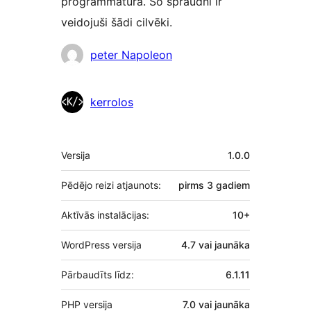
programmatūra. Šo spraudni ir
veidojuši šādi cilvēki.
Līdzdalībnieki
peter Napoleon
kerrolos
Meta
Versija
1.0.0
Pēdējo reizi atjaunots:
pirms
3 gadiem
Aktīvās instalācijas:
10+
WordPress versija
4.7 vai jaunāka
Pārbaudīts līdz:
6.1.11
PHP versija
7.0 vai jaunāka