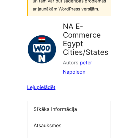
un tam var būt saderības problēmas
ar jaunākām WordPress versijām.
NA E-
Commerce
Egypt
Cities/States
Autors
peter
Napoleon
Lejupielādēt
Sīkāka informācija
Atsauksmes