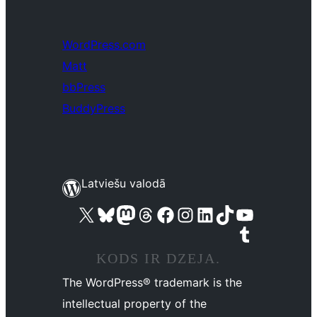
WordPress.com
Matt
bbPress
BuddyPress
Latviešu valodā
Apmeklējiet mūsu X (agrāk Twitter) kontu
Apmeklējiet mūsu Bluesky kontu
Apmeklējiet mūsu Mastodon kontu
Apmeklējiet mūsu Threads kontu
Apmeklējiet mūsu Facebook lapu
Apmeklējiet mūsu Instagram kontu
Apmeklējiet mūsu LinkedIn kontu
Apmeklējiet mūsu TikTok kontu
Apmeklējiet mūsu YouTube kanālu
Apmeklējiet mūsu Tumblr kontu
KODS IR DZEJA.
The WordPress® trademark is the
intellectual property of the