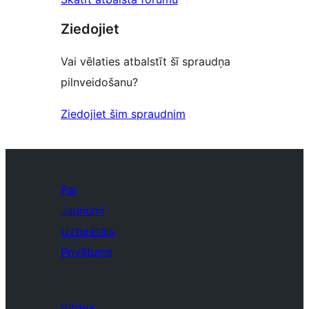
Ziedojiet
Vai vēlaties atbalstīt šī spraudņa
pilnveidošanu?
Ziedojiet šim spraudnim
Par
Jaunumi
Uzturētājs
Privātums
Vitrīna