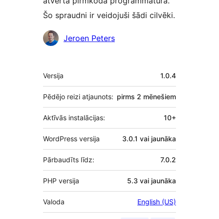
atvērtā pirmkoda programmatūra.
Šo spraudni ir veidojuši šādi cilvēki.
Līdzdalībnieki
Jeroen Peters
Meta
Versija
1.0.4
Pēdējo reizi atjaunots:
pirms
2 mēnešiem
Aktīvās instalācijas:
10+
WordPress versija
3.0.1 vai jaunāka
Pārbaudīts līdz:
7.0.2
PHP versija
5.3 vai jaunāka
Valoda
English (US)