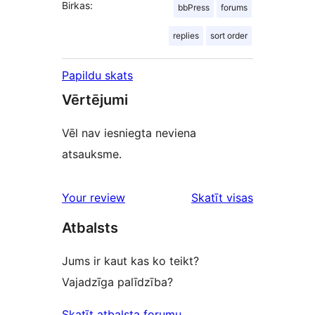
Birkas:
bbPress
forums
replies
sort order
Papildu skats
Vērtējumi
Vēl nav iesniegta neviena
atsauksme.
Your review
Skatīt visas
atsauksmes
Atbalsts
Jums ir kaut kas ko teikt?
Vajadzīga palīdzība?
Skatīt atbalsta forumu