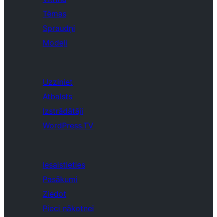
Tēmas
Spraudņi
Modeļi
Uzziniet
Atbalsts
Izstrādātāji
WordPress.TV
Iesaistieties
Pasākumi
Ziedot
Pieci nākotnei