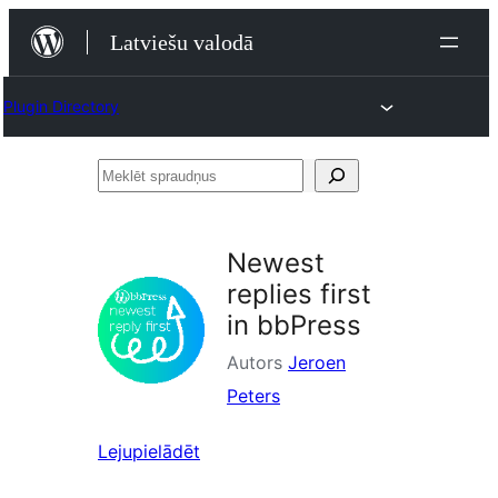
Pāriet
Latviešu valodā
uz
saturu
Plugin Directory
Meklēt
spraudņus
Newest
replies first
in bbPress
Autors
Jeroen
Peters
Lejupielādēt