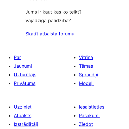
Jums ir kaut kas ko teikt?
Vajadzīga palīdzība?
Skatīt atbalsta forumu
Par
Vitrīna
Jaunumi
Tēmas
Uzturētājs
Spraudņi
Privātums
Modeļi
Uzziniet
Iesaistieties
Atbalsts
Pasākumi
Izstrādātāji
Ziedot