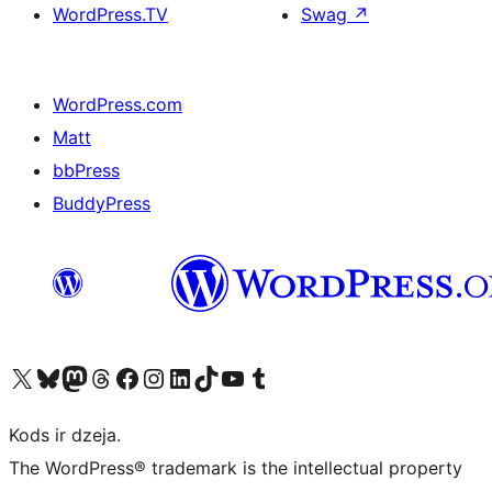
WordPress.TV
Swag
↗
WordPress.com
Matt
bbPress
BuddyPress
Apmeklējiet mūsu X (agrāk Twitter) kontu
Apmeklējiet mūsu Bluesky kontu
Apmeklējiet mūsu Mastodon kontu
Apmeklējiet mūsu Threads kontu
Apmeklējiet mūsu Facebook lapu
Apmeklējiet mūsu Instagram kontu
Apmeklējiet mūsu LinkedIn kontu
Apmeklējiet mūsu TikTok kontu
Apmeklējiet mūsu YouTube kanālu
Apmeklējiet mūsu Tumblr kontu
Kods ir dzeja.
The WordPress® trademark is the intellectual property