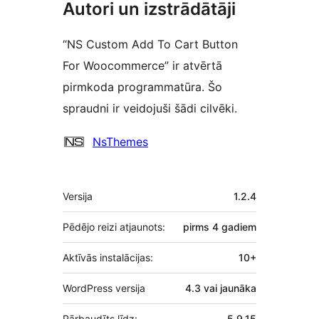
Autori un izstrādātāji
“NS Custom Add To Cart Button
For Woocommerce” ir atvērtā
pirmkoda programmatūra. Šo
spraudni ir veidojuši šādi cilvēki.
Līdzdalībnieki
NsThemes
Meta
Versija
1.2.4
Pēdējo reizi atjaunots:
pirms
4 gadiem
Aktīvās instalācijas:
10+
WordPress versija
4.3 vai jaunāka
Pārbaudīts līdz:
5.9.15