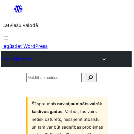
Pāriet
uz
Latviešu valodā
saturu
Iegūstiet WordPress
Plugin Directory
Meklēt
spraudņus
Šī spraudnis
nav atjaunināts vairāk
kā divus gadus
. Varbūt, tas vairs
netiek uzturēts, nesaņemt atbalstu
un tam var būt saderības problēmas