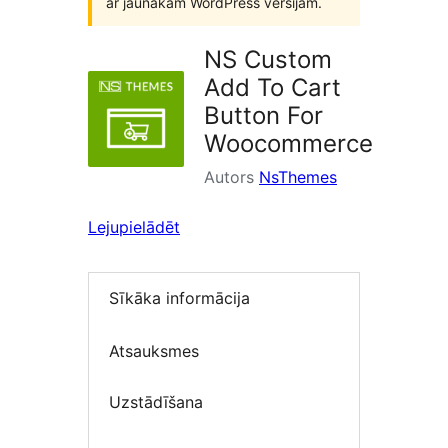
ar jaunākām WordPress versijām.
NS Custom
Add To Cart
Button For
Woocommerce
Autors
NsThemes
Lejupielādēt
Sīkāka informācija
Atsauksmes
Uzstādīšana