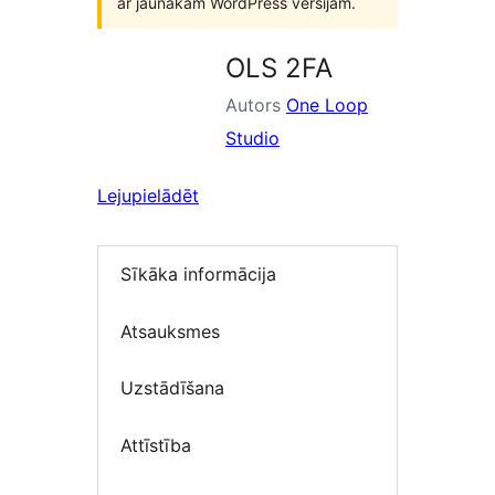
ar jaunākām WordPress versijām.
OLS 2FA
Autors
One Loop
Studio
Lejupielādēt
Sīkāka informācija
Atsauksmes
Uzstādīšana
Attīstība