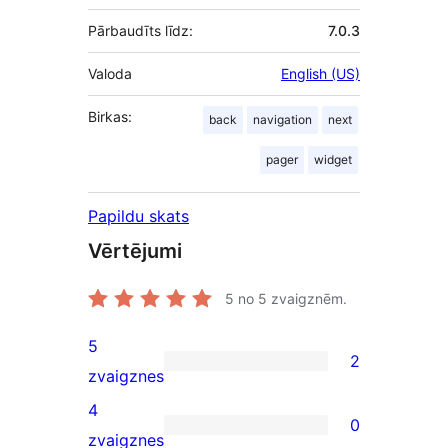
Pārbaudīts līdz:
7.0.3
Valoda
English (US)
Birkas:
back
navigation
next
pager
widget
Papildu skats
Vērtējumi
5
no 5 zvaigznēm.
5
2
2
zvaigznes
5-
4
0
star
0
zvaigznes