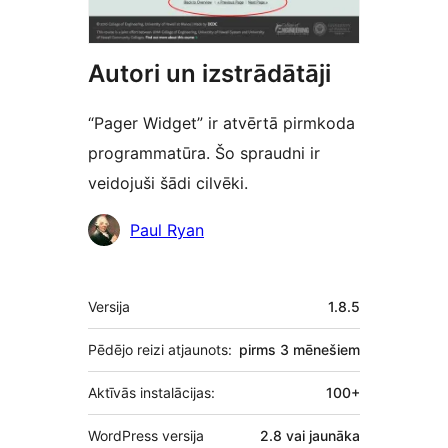
Autori un izstrādātāji
“Pager Widget” ir atvērtā pirmkoda
programmatūra. Šo spraudni ir
veidojuši šādi cilvēki.
Līdzdalībnieki
Paul Ryan
Meta
Versija
1.8.5
Pēdējo reizi atjaunots:
pirms
3 mēnešiem
Aktīvās instalācijas:
100+
WordPress versija
2.8 vai jaunāka