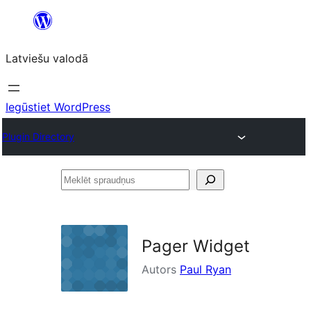
Pāriet
uz
Latviešu valodā
saturu
Iegūstiet WordPress
Plugin Directory
Meklēt
spraudņus
Pager Widget
Autors
Paul Ryan