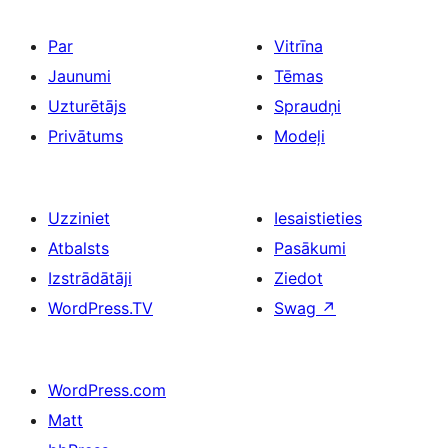
Par
Vitrīna
Jaunumi
Tēmas
Uzturētājs
Spraudņi
Privātums
Modeļi
Uzziniet
Iesaistieties
Atbalsts
Pasākumi
Izstrādātāji
Ziedot
WordPress.TV
Swag
↗
WordPress.com
Matt