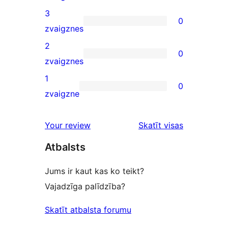
reviews
4-
3
0
star
0
zvaigznes
reviews
3-
2
0
star
0
zvaigznes
reviews
2-
1
0
star
0
zvaigzne
reviews
1-
star
atsauksmes
Your review
Skatīt visas
reviews
Atbalsts
Jums ir kaut kas ko teikt?
Vajadzīga palīdzība?
Skatīt atbalsta forumu