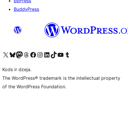
bbPress
BuddyPress
Apmeklējiet mūsu X (agrāk Twitter) kontu
Apmeklējiet mūsu Bluesky kontu
Apmeklējiet mūsu Mastodon kontu
Apmeklējiet mūsu Threads kontu
Apmeklējiet mūsu Facebook lapu
Apmeklējiet mūsu Instagram kontu
Apmeklējiet mūsu LinkedIn kontu
Apmeklējiet mūsu TikTok kontu
Apmeklējiet mūsu YouTube kanālu
Apmeklējiet mūsu Tumblr kontu
Kods ir dzeja.
The WordPress® trademark is the intellectual property
of the WordPress Foundation.