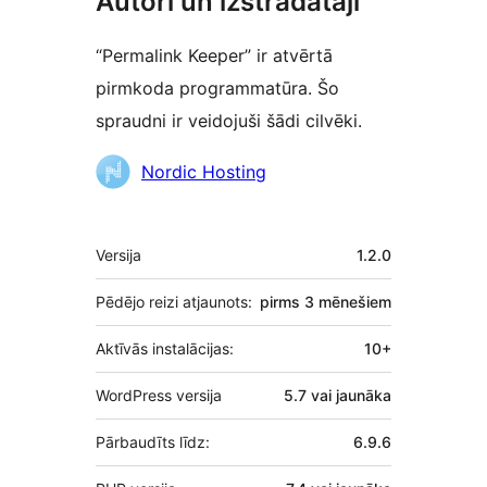
Autori un izstrādātāji
“Permalink Keeper” ir atvērtā
pirmkoda programmatūra. Šo
spraudni ir veidojuši šādi cilvēki.
Līdzdalībnieki
Nordic Hosting
Meta
Versija
1.2.0
Pēdējo reizi atjaunots:
pirms
3 mēnešiem
Aktīvās instalācijas:
10+
WordPress versija
5.7 vai jaunāka
Pārbaudīts līdz:
6.9.6