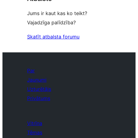
Jums ir kaut kas ko teikt?
Vajadzīga palīdzība?
Skatīt atbalsta forumu
Par
Jaunumi
Uzturētājs
Privātums
Vitrīna
Tēmas