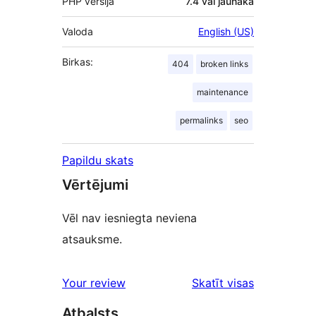
PHP versija
7.4 vai jaunāka
Valoda
English (US)
Birkas:
404
broken links
maintenance
permalinks
seo
Papildu skats
Vērtējumi
Vēl nav iesniegta neviena
atsauksme.
Your review
Skatīt visas
atsauksmes
Atbalsts