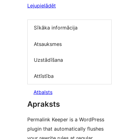
Lejupielādēt
Sīkāka informācija
Atsauksmes
Uzstādīšana
Attīstība
Atbalsts
Apraksts
Permalink Keeper is a WordPress
plugin that automatically flushes
your rewrite rules at regular