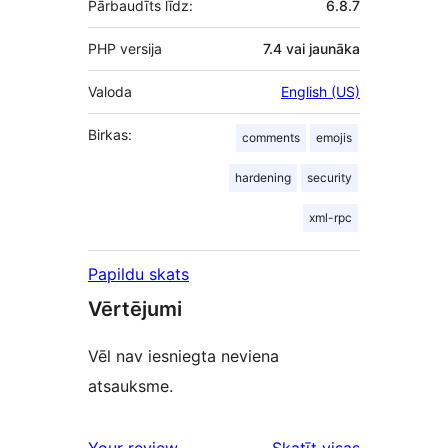
Pārbaudīts līdz:
6.8.7
PHP versija
7.4 vai jaunāka
Valoda
English (US)
Birkas:
comments
emojis
hardening
security
xml-rpc
Papildu skats
Vērtējumi
Vēl nav iesniegta neviena
atsauksme.
atsauksmes