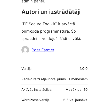
admin panel.
Autori un izstrādātāji
“PF Secure Toolkit” ir atvērtā
pirmkoda programmatūra. Šo
spraudni ir veidojuši šādi cilvēki.
Līdzdalībnieki
Poet Farmer
Meta
Versija
1.0.0
Pēdējo reizi atjaunots:
pirms
11 mēnešiem
Aktīvās instalācijas:
Mazāk par 10
WordPress versija
5.6 vai jaunāka