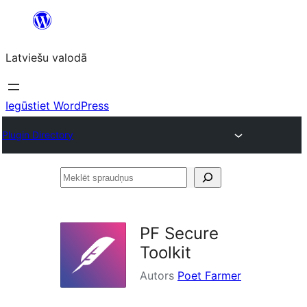
Pāriet
uz
Latviešu valodā
saturu
Iegūstiet WordPress
Plugin Directory
Meklēt
spraudņus
PF Secure
Toolkit
Autors
Poet Farmer