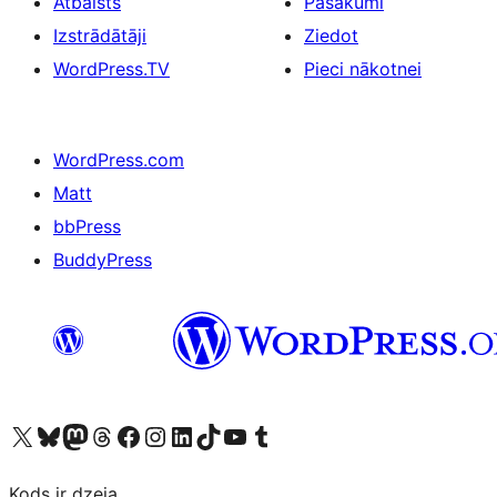
Atbalsts
Pasākumi
Izstrādātāji
Ziedot
WordPress.TV
Pieci nākotnei
WordPress.com
Matt
bbPress
BuddyPress
Apmeklējiet mūsu X (agrāk Twitter) kontu
Apmeklējiet mūsu Bluesky kontu
Apmeklējiet mūsu Mastodon kontu
Apmeklējiet mūsu Threads kontu
Apmeklējiet mūsu Facebook lapu
Apmeklējiet mūsu Instagram kontu
Apmeklējiet mūsu LinkedIn kontu
Apmeklējiet mūsu TikTok kontu
Apmeklējiet mūsu YouTube kanālu
Apmeklējiet mūsu Tumblr kontu
Kods ir dzeja.