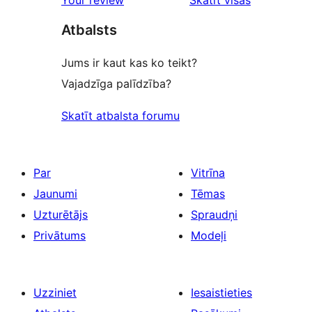
Your review
Skatīt visas
Atbalsts
Jums ir kaut kas ko teikt?
Vajadzīga palīdzība?
Skatīt atbalsta forumu
Par
Vitrīna
Jaunumi
Tēmas
Uzturētājs
Spraudņi
Privātums
Modeļi
Uzziniet
Iesaistieties