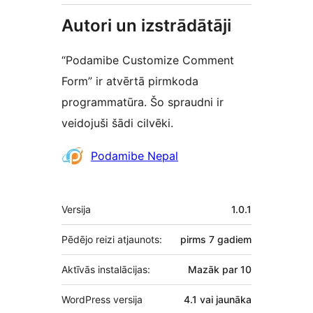
Autori un izstrādātāji
“Podamibe Customize Comment
Form” ir atvērtā pirmkoda
programmatūra. Šo spraudni ir
veidojuši šādi cilvēki.
Līdzdalībnieki
Podamibe Nepal
Meta
Versija
1.0.1
Pēdējo reizi atjaunots:
pirms
7 gadiem
Aktīvās instalācijas:
Mazāk par 10
WordPress versija
4.1 vai jaunāka