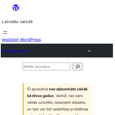
Pāriet
uz
Latviešu valodā
saturu
Iegūstiet WordPress
Plugin Directory
Meklēt
spraudņus
Šī spraudnis
nav atjaunināts vairāk
kā divus gadus
. Varbūt, tas vairs
netiek uzturēts, nesaņemt atbalstu
un tam var būt saderības problēmas