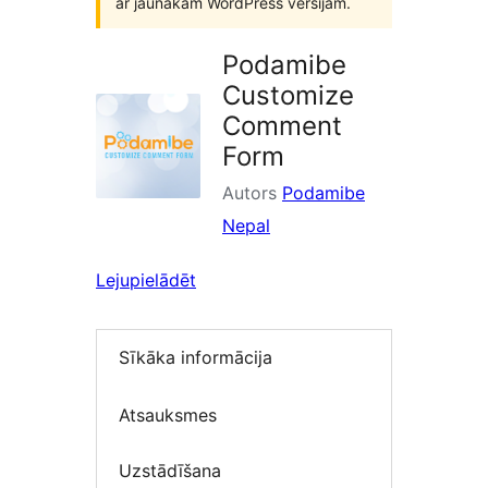
ar jaunākām WordPress versijām.
Podamibe
Customize
Comment
Form
Autors
Podamibe
Nepal
Lejupielādēt
Sīkāka informācija
Atsauksmes
Uzstādīšana