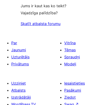
Jums ir kaut kas ko teikt?
Vajadzīga palīdzība?
Skatīt atbalsta forumu
Par
Vitrīna
Jaunumi
Tēmas
Uzturētājs
Spraudņi
Privātums
Modeļi
Uzziniet
Iesaistieties
Atbalsts
Pasākumi
Izstrādātāji
Ziedot
WordPress.TV
Swag
↗