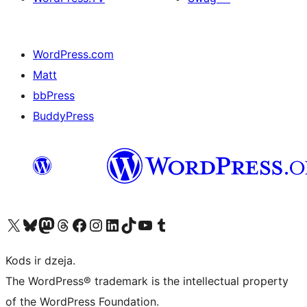
WordPress.com
Matt
bbPress
BuddyPress
Apmeklējiet mūsu X (agrāk Twitter) kontu
Apmeklējiet mūsu Bluesky kontu
Apmeklējiet mūsu Mastodon kontu
Apmeklējiet mūsu Threads kontu
Apmeklējiet mūsu Facebook lapu
Apmeklējiet mūsu Instagram kontu
Apmeklējiet mūsu LinkedIn kontu
Apmeklējiet mūsu TikTok kontu
Apmeklējiet mūsu YouTube kanālu
Apmeklējiet mūsu Tumblr kontu
Kods ir dzeja.
The WordPress® trademark is the intellectual property
of the WordPress Foundation.