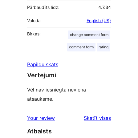
Pārbaudīts līdz:
4.7.34
Valoda
English (US)
Birkas:
change comment form
comment form
rating
Papildu skats
Vērtējumi
Vēl nav iesniegta neviena
atsauksme.
Your review
Skatīt visas
atsauksmes
Atbalsts