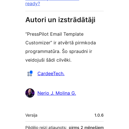
ready?
Autori un izstrādātāji
“PressPilot Email Template
Customizer” ir atvērtā pirmkoda
programmatūra. Šo spraudni ir
veidojuši šādi cilvēki.
Līdzdalībnieki
CardeeTech.
Nerio J. Molina G.
Meta
Versija
1.0.6
Pēdējo reizi atjaunots:
pirms
2 mēnešiem