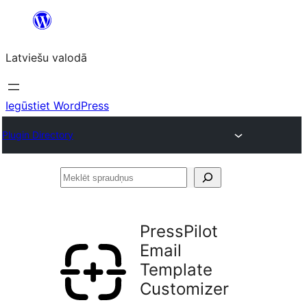
Pāriet
uz
Latviešu valodā
saturu
Iegūstiet WordPress
Plugin Directory
Meklēt
spraudņus
PressPilot
Email
Template
Customizer