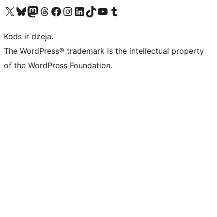
Apmeklējiet mūsu X (agrāk Twitter) kontu
Apmeklējiet mūsu Bluesky kontu
Apmeklējiet mūsu Mastodon kontu
Apmeklējiet mūsu Threads kontu
Apmeklējiet mūsu Facebook lapu
Apmeklējiet mūsu Instagram kontu
Apmeklējiet mūsu LinkedIn kontu
Apmeklējiet mūsu TikTok kontu
Apmeklējiet mūsu YouTube kanālu
Apmeklējiet mūsu Tumblr kontu
Kods ir dzeja.
The WordPress® trademark is the intellectual property
of the WordPress Foundation.