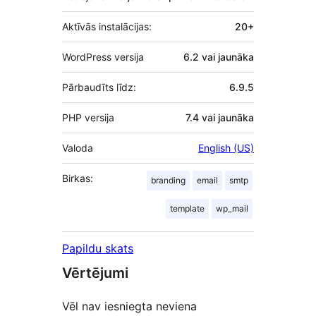
Aktīvās instalācijas:
20+
WordPress versija
6.2 vai jaunāka
Pārbaudīts līdz:
6.9.5
PHP versija
7.4 vai jaunāka
Valoda
English (US)
Birkas:
branding
email
smtp
template
wp_mail
Papildu skats
Vērtējumi
Vēl nav iesniegta neviena