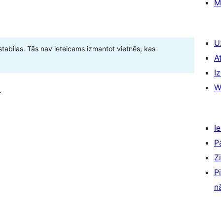
M
U
stabilas. Tās nav ieteicams izmantot vietnēs, kas
A
Iz
W
.
Ie
P
Z
P
n