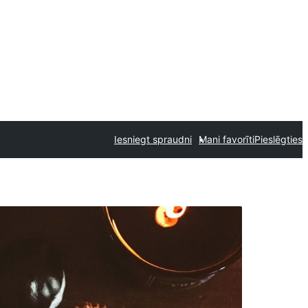
Iesniegt spraudni
Mani favorīti
Pieslēgties