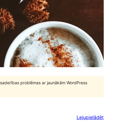
būt saderības problēmas ar jaunākām WordPress
Lejupielādēt