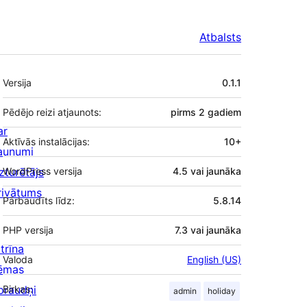
Atbalsts
Meta
Versija
0.1.1
Pēdējo reizi atjaunots:
pirms
2 gadiem
ar
Aktīvās instalācijas:
10+
aunumi
zturētājs
WordPress versija
4.5 vai jaunāka
rivātums
Pārbaudīts līdz:
5.8.14
PHP versija
7.3 vai jaunāka
trīna
Valoda
English (US)
ēmas
praudņi
Birkas:
admin
holiday