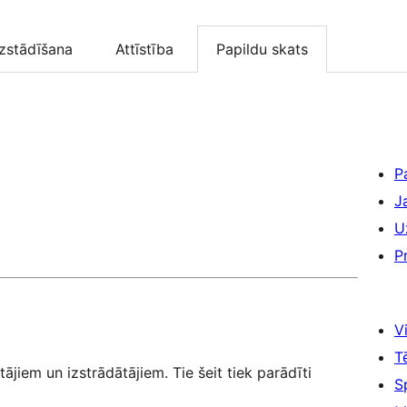
zstādīšana
Attīstība
Papildu skats
P
J
U
P
Vi
T
tājiem un izstrādātājiem. Tie šeit tiek parādīti
S