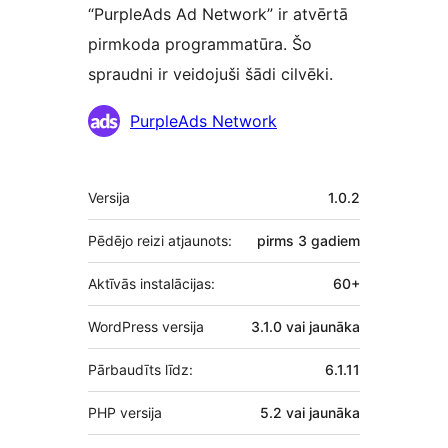
“PurpleAds Ad Network” ir atvērtā
pirmkoda programmatūra. Šo
spraudni ir veidojuši šādi cilvēki.
Līdzdalībnieki
PurpleAds Network
Meta
Versija
1.0.2
Pēdējo reizi atjaunots:
pirms
3 gadiem
Aktīvās instalācijas:
60+
WordPress versija
3.1.0 vai jaunāka
Pārbaudīts līdz:
6.1.11
PHP versija
5.2 vai jaunāka