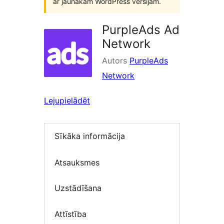
ar jaunākām WordPress versijām.
PurpleAds Ad
Network
Autors
PurpleAds
Network
Lejupielādēt
Sīkāka informācija
Atsauksmes
Uzstādīšana
Attīstība