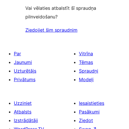
Vai vēlaties atbalstīt šī spraudņa
pilnveidošanu?
Ziedojiet šim spraudnim
Par
Vitrīna
Jaunumi
Tēmas
Uzturētājs
Spraudņi
Privātums
Modeļi
Uzziniet
Iesaistieties
Atbalsts
Pasākumi
Izstrādātāji
Ziedot