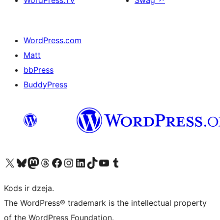
WordPress.TV
Swag
↗
WordPress.com
Matt
bbPress
BuddyPress
Apmeklējiet mūsu X (agrāk Twitter) kontu
Apmeklējiet mūsu Bluesky kontu
Apmeklējiet mūsu Mastodon kontu
Apmeklējiet mūsu Threads kontu
Apmeklējiet mūsu Facebook lapu
Apmeklējiet mūsu Instagram kontu
Apmeklējiet mūsu LinkedIn kontu
Apmeklējiet mūsu TikTok kontu
Apmeklējiet mūsu YouTube kanālu
Apmeklējiet mūsu Tumblr kontu
Kods ir dzeja.
The WordPress® trademark is the intellectual property
of the WordPress Foundation.