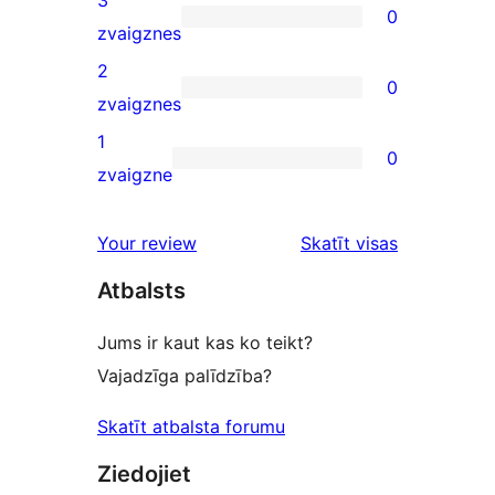
3
0
star
0
zvaigznes
reviews
3-
2
0
star
0
zvaigznes
reviews
2-
1
0
star
0
zvaigzne
reviews
1-
star
atsauksmes
Your review
Skatīt visas
reviews
Atbalsts
Jums ir kaut kas ko teikt?
Vajadzīga palīdzība?
Skatīt atbalsta forumu
Ziedojiet