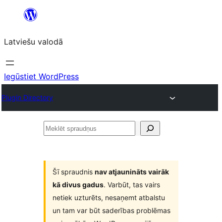
Pāriet
uz
Latviešu valodā
saturu
Iegūstiet WordPress
Plugin Directory
Meklēt
spraudņus
Šī spraudnis
nav atjaunināts vairāk
kā divus gadus
. Varbūt, tas vairs
netiek uzturēts, nesaņemt atbalstu
un tam var būt saderības problēmas