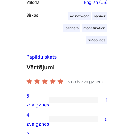
Valoda
English (US)
Birkas:
ad network
banner
banners
monetization
video-ads
Papildu skats
Vērtējumi
5
no 5 zvaigznēm.
5
1
1
zvaigznes
5-
4
0
star
0
zvaigznes
review
4-