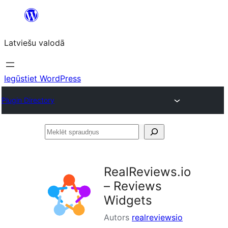
Pāriet
uz
Latviešu valodā
saturu
Iegūstiet WordPress
Plugin Directory
Meklēt
spraudņus
RealReviews.io
– Reviews
Widgets
Autors
realreviewsio