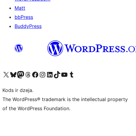
Matt
bbPress
BuddyPress
Apmeklējiet mūsu X (agrāk Twitter) kontu
Apmeklējiet mūsu Bluesky kontu
Apmeklējiet mūsu Mastodon kontu
Apmeklējiet mūsu Threads kontu
Apmeklējiet mūsu Facebook lapu
Apmeklējiet mūsu Instagram kontu
Apmeklējiet mūsu LinkedIn kontu
Apmeklējiet mūsu TikTok kontu
Apmeklējiet mūsu YouTube kanālu
Apmeklējiet mūsu Tumblr kontu
Kods ir dzeja.
The WordPress® trademark is the intellectual property
of the WordPress Foundation.