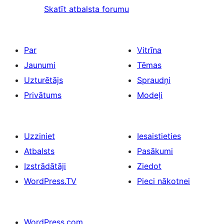
Skatīt atbalsta forumu
Par
Vitrīna
Jaunumi
Tēmas
Uzturētājs
Spraudņi
Privātums
Modeļi
Uzziniet
Iesaistieties
Atbalsts
Pasākumi
Izstrādātāji
Ziedot
WordPress.TV
Pieci nākotnei
WordPress.com