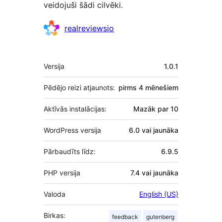
veidojuši šādi cilvēki.
Līdzdalībnieki
realreviewsio
Meta
Versija
1.0.1
Pēdējo reizi atjaunots:
pirms
4 mēnešiem
Aktīvās instalācijas:
Mazāk par 10
WordPress versija
6.0 vai jaunāka
Pārbaudīts līdz:
6.9.5
PHP versija
7.4 vai jaunāka
Valoda
English (US)
Birkas:
feedback
gutenberg