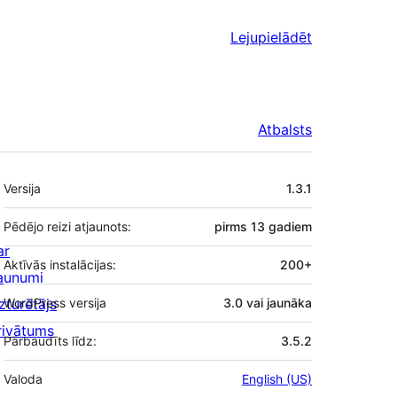
Lejupielādēt
Atbalsts
Meta
Versija
1.3.1
Pēdējo reizi atjaunots:
pirms
13 gadiem
ar
Aktīvās instalācijas:
200+
aunumi
zturētājs
WordPress versija
3.0 vai jaunāka
rivātums
Pārbaudīts līdz:
3.5.2
Valoda
English (US)