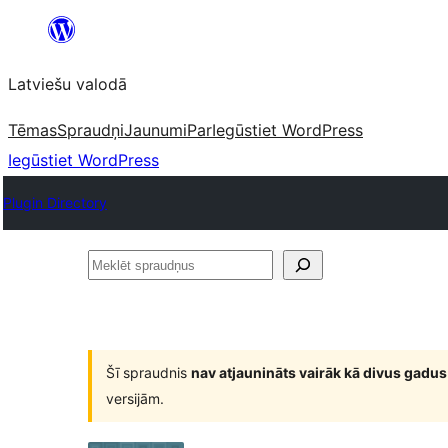
Pāriet
uz
Latviešu valodā
saturu
Tēmas
Spraudņi
Jaunumi
Par
Iegūstiet WordPress
Iegūstiet WordPress
Plugin Directory
Meklēt
spraudņus
Šī spraudnis
nav atjaunināts vairāk kā divus gadus
versijām.