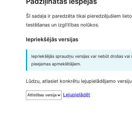
Padziļinātās iespējas
Šī sadaļa ir paredzēta tikai pieredzējušiem lieto
testēšanas un izglītības nolūkos.
Iepriekšējās versijas
Iepriekšējās spraudņu versijas var nebūt drošas vai 
pieejamas apmeklētājiem.
Lūdzu, atlasiet konkrētu lejupielādējamo versiju
Lejupielādēt