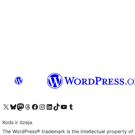
Apmeklējiet mūsu X (agrāk Twitter) kontu
Apmeklējiet mūsu Bluesky kontu
Apmeklējiet mūsu Mastodon kontu
Apmeklējiet mūsu Threads kontu
Apmeklējiet mūsu Facebook lapu
Apmeklējiet mūsu Instagram kontu
Apmeklējiet mūsu LinkedIn kontu
Apmeklējiet mūsu TikTok kontu
Apmeklējiet mūsu YouTube kanālu
Apmeklējiet mūsu Tumblr kontu
Kods ir dzeja.
The WordPress® trademark is the intellectual property of