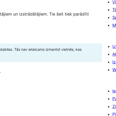
Vi
T
tājiem un izstrādātājiem. Tie šeit tiek parādīti
S
M
U
stabilas. Tās nav ieteicams izmantot vietnēs, kas
A
Iz
W
.
Ie
P
Z
P