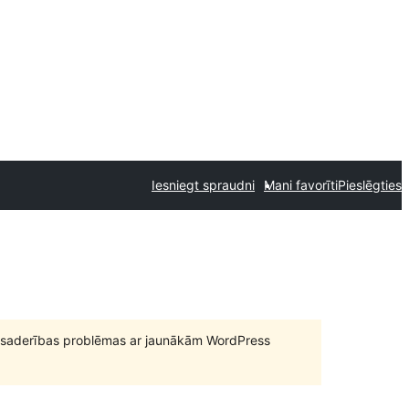
Iesniegt spraudni
Mani favorīti
Pieslēgties
būt saderības problēmas ar jaunākām WordPress