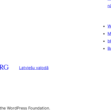
n
W
M
b
B
Latviešu valodā
 the WordPress Foundation.