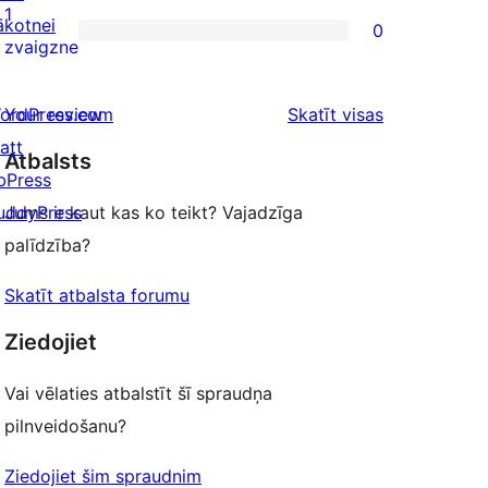
reviews
2-
1
ākotnei
0
star
0
zvaigzne
reviews
1-
star
atsauksmes
ordPress.com
Your review
Skatīt visas
reviews
att
Atbalsts
bPress
uddyPress
Jums ir kaut kas ko teikt? Vajadzīga
palīdzība?
Skatīt atbalsta forumu
Ziedojiet
Vai vēlaties atbalstīt šī spraudņa
pilnveidošanu?
Ziedojiet šim spraudnim