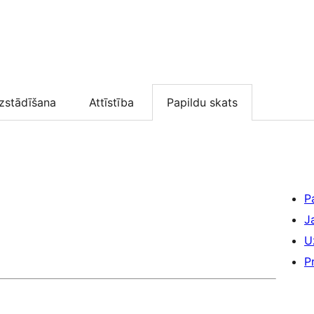
zstādīšana
Attīstība
Papildu skats
P
J
U
P