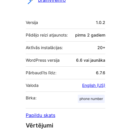
brainvireinfo
Meta
Versija
1.0.2
Pēdējo reizi atjaunots:
pirms
2 gadiem
Aktīvās instalācijas:
20+
WordPress versija
6.6 vai jaunāka
Pārbaudīts līdz:
6.7.6
Valoda
English (US)
Birka:
phone number
Papildu skats
Vērtējumi