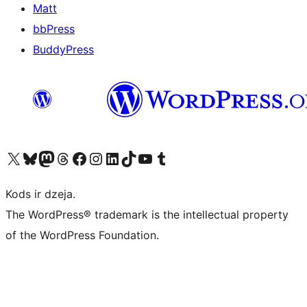
Matt
bbPress
BuddyPress
Apmeklējiet mūsu X (agrāk Twitter) kontu
Apmeklējiet mūsu Bluesky kontu
Apmeklējiet mūsu Mastodon kontu
Apmeklējiet mūsu Threads kontu
Apmeklējiet mūsu Facebook lapu
Apmeklējiet mūsu Instagram kontu
Apmeklējiet mūsu LinkedIn kontu
Apmeklējiet mūsu TikTok kontu
Apmeklējiet mūsu YouTube kanālu
Apmeklējiet mūsu Tumblr kontu
Kods ir dzeja.
The WordPress® trademark is the intellectual property
of the WordPress Foundation.