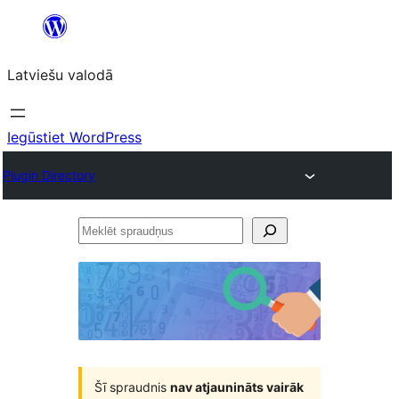
Pāriet
uz
Latviešu valodā
saturu
Iegūstiet WordPress
Plugin Directory
Meklēt
spraudņus
Šī spraudnis
nav atjaunināts vairāk