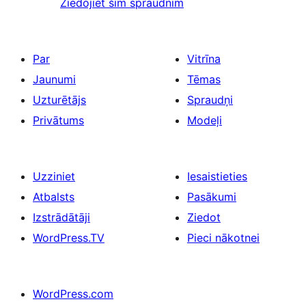
Ziedojiet šim spraudnim
Par
Vitrīna
Jaunumi
Tēmas
Uzturētājs
Spraudņi
Privātums
Modeļi
Uzziniet
Iesaistieties
Atbalsts
Pasākumi
Izstrādātāji
Ziedot
WordPress.TV
Pieci nākotnei
WordPress.com