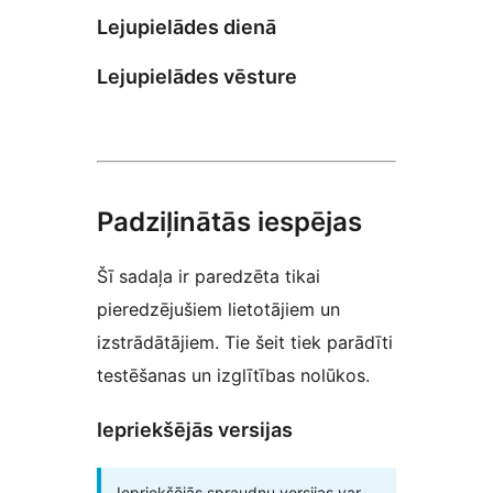
Lejupielādes dienā
Lejupielādes vēsture
Padziļinātās iespējas
Šī sadaļa ir paredzēta tikai
pieredzējušiem lietotājiem un
izstrādātājiem. Tie šeit tiek parādīti
testēšanas un izglītības nolūkos.
Iepriekšējās versijas
Iepriekšējās spraudņu versijas var