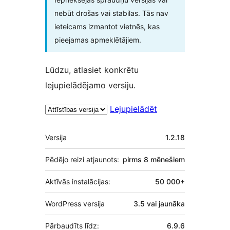
nebūt drošas vai stabilas. Tās nav
ieteicams izmantot vietnēs, kas
pieejamas apmeklētājiem.
Lūdzu, atlasiet konkrētu
lejupielādējamo versiju.
Lejupielādēt
Meta
Versija
1.2.18
Pēdējo reizi atjaunots:
pirms
8 mēnešiem
Aktīvās instalācijas:
50 000+
WordPress versija
3.5 vai jaunāka
Pārbaudīts līdz:
6.9.6