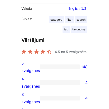
Valoda
English (US)
Birkas:
category
filter
search
tag
taxonomy
Vērtējumi
4.5
no 5 zvaigznēm.
5
148
148
zvaigznes
5-
4
4
star
4
zvaigznes
reviews
4-
3
4
star
4
zvaigznes
reviews
3-