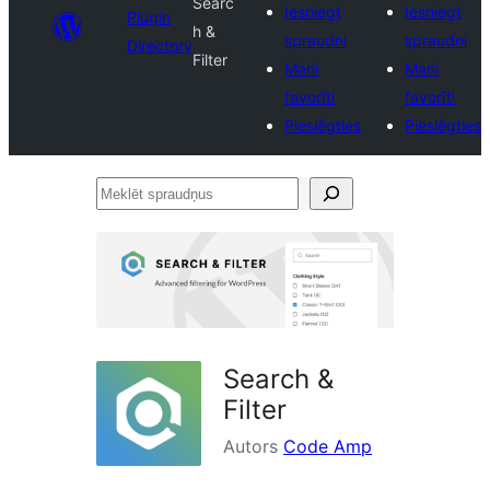
Searc
Iesniegt
Iesniegt
Plugin
h &
spraudni
spraudni
Directory
Filter
Mani
Mani
favorīti
favorīti
Pieslēgties
Pieslēgties
Meklēt
spraudņus
Search &
Filter
Autors
Code Amp