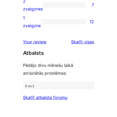
2
7
star
7
zvaigznes
reviews
2-
1
12
star
12
zvaigzne
reviews
1-
star
atsauksmes
Your review
Skatīt visas
reviews
Atbalsts
Pēdējo divu mēnešu laikā
atrisinātās problēmas:
0 no 2
Skatīt atbalsta forumu