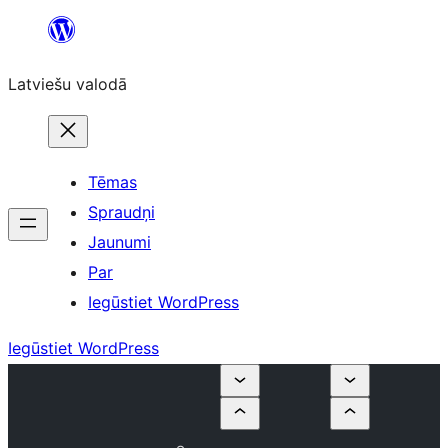
Pāriet
uz
Latviešu valodā
saturu
Tēmas
Spraudņi
Jaunumi
Par
Iegūstiet WordPress
Iegūstiet WordPress