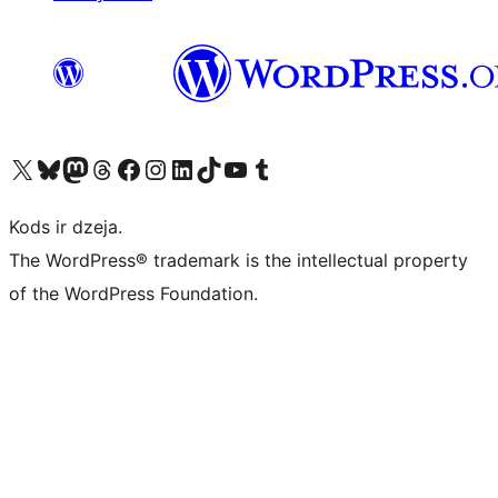
Apmeklējiet mūsu X (agrāk Twitter) kontu
Apmeklējiet mūsu Bluesky kontu
Apmeklējiet mūsu Mastodon kontu
Apmeklējiet mūsu Threads kontu
Apmeklējiet mūsu Facebook lapu
Apmeklējiet mūsu Instagram kontu
Apmeklējiet mūsu LinkedIn kontu
Apmeklējiet mūsu TikTok kontu
Apmeklējiet mūsu YouTube kanālu
Apmeklējiet mūsu Tumblr kontu
Kods ir dzeja.
The WordPress® trademark is the intellectual property
of the WordPress Foundation.