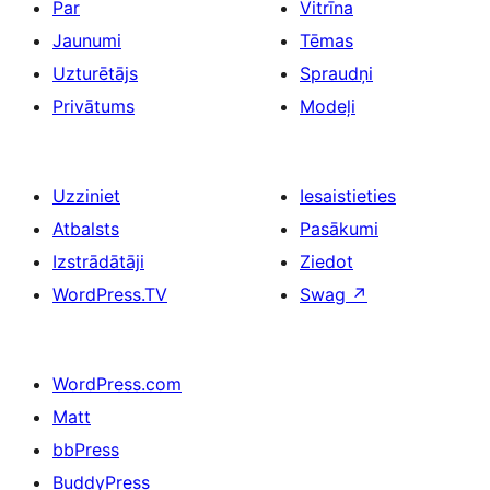
Par
Vitrīna
Jaunumi
Tēmas
Uzturētājs
Spraudņi
Privātums
Modeļi
Uzziniet
Iesaistieties
Atbalsts
Pasākumi
Izstrādātāji
Ziedot
WordPress.TV
Swag
↗
WordPress.com
Matt
bbPress
BuddyPress