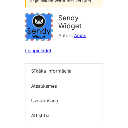
ar jaunākām WordPress versijām.
Sendy
Widget
Autors
Aman
Lejupielādēt
Sīkāka informācija
Atsauksmes
Uzstādīšana
Attīstība