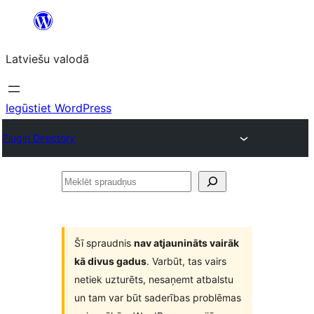
Pāriet
uz
Latviešu valodā
saturu
Iegūstiet WordPress
Plugin Directory
Meklēt
spraudņus
Šī spraudnis
nav atjaunināts vairāk
kā divus gadus
. Varbūt, tas vairs
netiek uzturēts, nesaņemt atbalstu
un tam var būt saderības problēmas