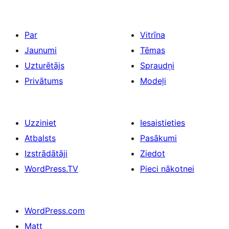
Par
Vitrīna
Jaunumi
Tēmas
Uzturētājs
Spraudņi
Privātums
Modeļi
Uzziniet
Iesaistieties
Atbalsts
Pasākumi
Izstrādātāji
Ziedot
WordPress.TV
Pieci nākotnei
WordPress.com
Matt