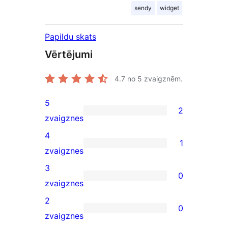
sendy
widget
Papildu skats
Vērtējumi
4.7
no 5 zvaigznēm.
5
2
2
zvaigznes
5-
4
1
star
1
zvaigznes
reviews
4-
3
0
star
0
zvaigznes
review
3-
2
0
star
0
zvaigznes