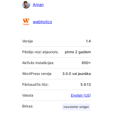
Līdzdalībnieki
Aman
webholics
Meta
Versija
1.4
Pēdējo reizi atjaunots:
pirms
2 gadiem
Aktīvās instalācijas:
600+
WordPress versija
3.0.0 vai jaunāka
Pārbaudīts līdz:
5.9.13
Valoda
English (US)
Birkas:
newsletter widget