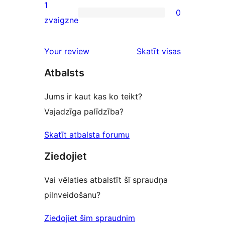
reviews
2-
1
0
star
0
zvaigzne
reviews
1-
star
Your review
Skatīt visas
reviews
atsauksmes
Atbalsts
Jums ir kaut kas ko teikt?
Vajadzīga palīdzība?
Skatīt atbalsta forumu
Ziedojiet
Vai vēlaties atbalstīt šī spraudņa
pilnveidošanu?
Ziedojiet šim spraudnim