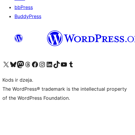
bbPress
BuddyPress
Apmeklējiet mūsu X (agrāk Twitter) kontu
Apmeklējiet mūsu Bluesky kontu
Apmeklējiet mūsu Mastodon kontu
Apmeklējiet mūsu Threads kontu
Apmeklējiet mūsu Facebook lapu
Apmeklējiet mūsu Instagram kontu
Apmeklējiet mūsu LinkedIn kontu
Apmeklējiet mūsu TikTok kontu
Apmeklējiet mūsu YouTube kanālu
Apmeklējiet mūsu Tumblr kontu
Kods ir dzeja.
The WordPress® trademark is the intellectual property
of the WordPress Foundation.