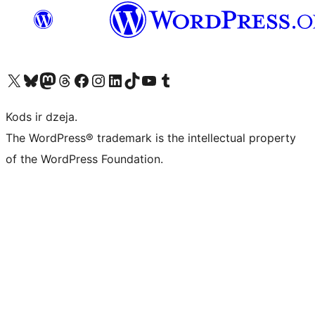
Apmeklējiet mūsu X (agrāk Twitter) kontu
Apmeklējiet mūsu Bluesky kontu
Apmeklējiet mūsu Mastodon kontu
Apmeklējiet mūsu Threads kontu
Apmeklējiet mūsu Facebook lapu
Apmeklējiet mūsu Instagram kontu
Apmeklējiet mūsu LinkedIn kontu
Apmeklējiet mūsu TikTok kontu
Apmeklējiet mūsu YouTube kanālu
Apmeklējiet mūsu Tumblr kontu
Kods ir dzeja.
The WordPress® trademark is the intellectual property
of the WordPress Foundation.