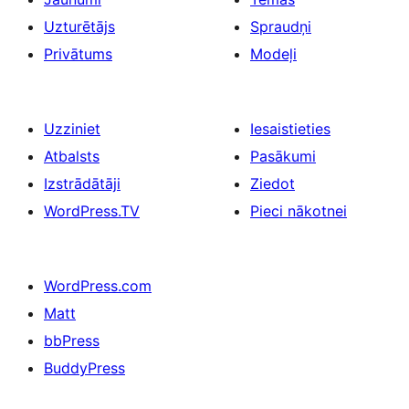
Uzturētājs
Spraudņi
Privātums
Modeļi
Uzziniet
Iesaistieties
Atbalsts
Pasākumi
Izstrādātāji
Ziedot
WordPress.TV
Pieci nākotnei
WordPress.com
Matt
bbPress
BuddyPress