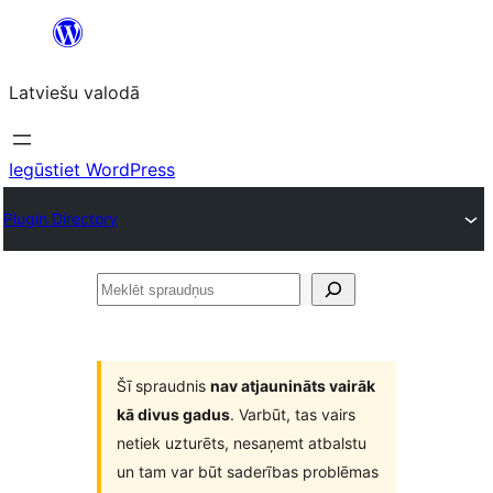
Pāriet
uz
Latviešu valodā
saturu
Iegūstiet WordPress
Plugin Directory
Meklēt
spraudņus
Šī spraudnis
nav atjaunināts vairāk
kā divus gadus
. Varbūt, tas vairs
netiek uzturēts, nesaņemt atbalstu
un tam var būt saderības problēmas