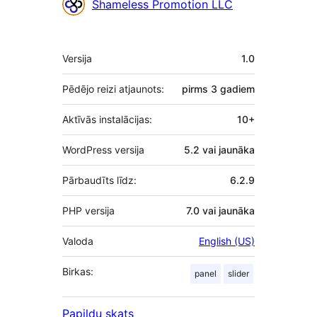
Līdzdalībnieki
Shameless Promotion LLC
Meta
Versija
1.0
Pēdējo reizi atjaunots:
pirms
3 gadiem
Aktīvās instalācijas:
10+
WordPress versija
5.2 vai jaunāka
Pārbaudīts līdz:
6.2.9
PHP versija
7.0 vai jaunāka
Valoda
English (US)
Birkas:
panel
slider
Papildu skats