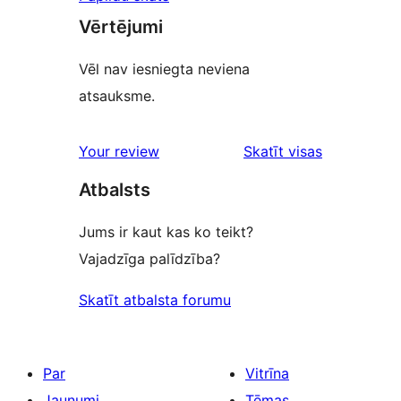
Vērtējumi
Vēl nav iesniegta neviena
atsauksme.
atsauksmes
Your review
Skatīt visas
Atbalsts
Jums ir kaut kas ko teikt?
Vajadzīga palīdzība?
Skatīt atbalsta forumu
Par
Vitrīna
Jaunumi
Tēmas