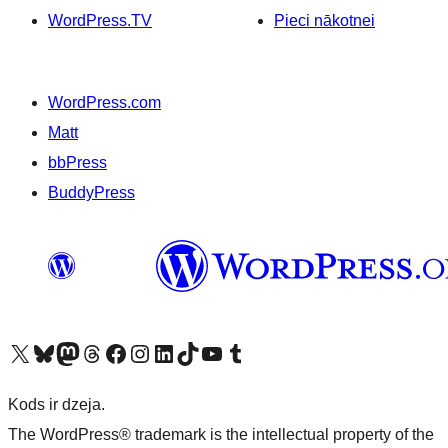
WordPress.TV
Pieci nākotnei
WordPress.com
Matt
bbPress
BuddyPress
Apmeklējiet mūsu X (agrāk Twitter) kontu
Apmeklējiet mūsu Bluesky kontu
Apmeklējiet mūsu Mastodon kontu
Apmeklējiet mūsu Threads kontu
Apmeklējiet mūsu Facebook lapu
Apmeklējiet mūsu Instagram kontu
Apmeklējiet mūsu LinkedIn kontu
Apmeklējiet mūsu TikTok kontu
Apmeklējiet mūsu YouTube kanālu
Apmeklējiet mūsu Tumblr kontu
Kods ir dzeja.
The WordPress® trademark is the intellectual property of the