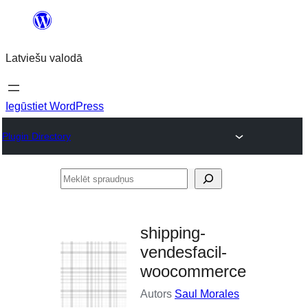
Pāriet
uz
Latviešu valodā
saturu
Iegūstiet WordPress
Plugin Directory
Meklēt
spraudņus
shipping-
vendesfacil-
woocommerce
Autors
Saul Morales