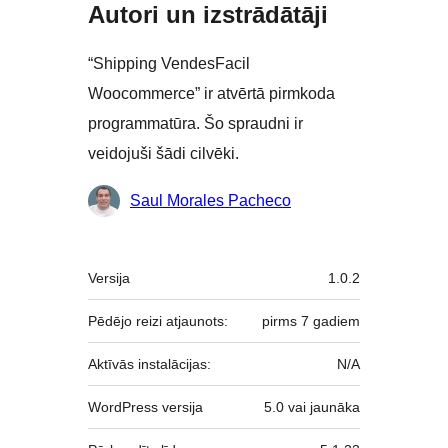
Autori un izstrādātāji
“Shipping VendesFacil
Woocommerce” ir atvērtā pirmkoda
programmatūra. Šo spraudni ir
veidojuši šādi cilvēki.
Līdzdalībnieki
Saul Morales Pacheco
Meta
Versija
1.0.2
Pēdējo reizi atjaunots:
pirms
7 gadiem
Aktīvās instalācijas:
N/A
WordPress versija
5.0 vai jaunāka