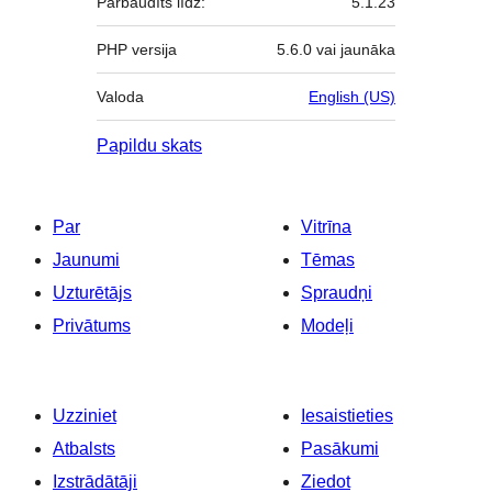
Pārbaudīts līdz:
5.1.23
PHP versija
5.6.0 vai jaunāka
Valoda
English (US)
Papildu skats
Par
Vitrīna
Jaunumi
Tēmas
Uzturētājs
Spraudņi
Privātums
Modeļi
Uzziniet
Iesaistieties
Atbalsts
Pasākumi
Izstrādātāji
Ziedot