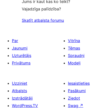
Jums ir kaut kas ko teikt?
Vajadzīga palīdzība?
Skatīt atbalsta forumu
Par
Vitrīna
Jaunumi
Tēmas
Uzturētājs
Spraudņi
Privātums
Modeļi
Uzziniet
Iesaistieties
Atbalsts
Pasākumi
Izstrādātāji
Ziedot
WordPress.TV
Swag
↗