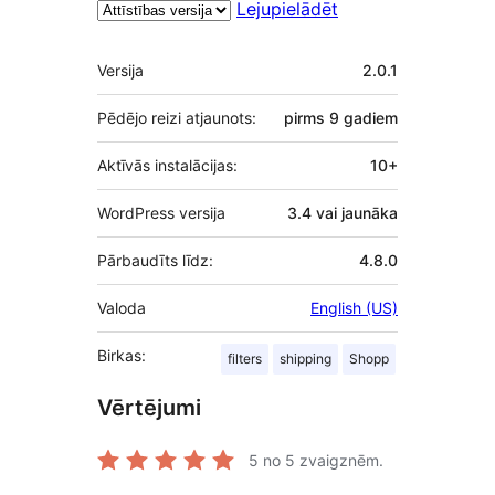
Lejupielādēt
Meta
Versija
2.0.1
Pēdējo reizi atjaunots:
pirms
9 gadiem
Aktīvās instalācijas:
10+
WordPress versija
3.4 vai jaunāka
Pārbaudīts līdz:
4.8.0
Valoda
English (US)
Birkas:
filters
shipping
Shopp
Vērtējumi
5
no 5 zvaigznēm.