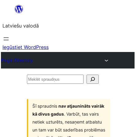
Pāriet
uz
Latviešu valodā
saturu
Iegūstiet WordPress
Plugin Directory
Meklēt
spraudņus
Šī spraudnis
nav atjaunināts vairāk
kā divus gadus
. Varbūt, tas vairs
netiek uzturēts, nesaņemt atbalstu
un tam var būt saderības problēmas