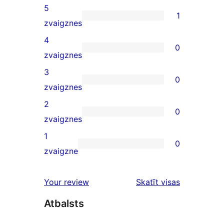
5
1
1
zvaigznes
5-
4
0
star
0
zvaigznes
review
4-
3
0
star
0
zvaigznes
reviews
3-
2
0
star
0
zvaigznes
reviews
2-
1
0
star
0
zvaigzne
reviews
1-
star
atsauksmes
Your review
Skatīt visas
reviews
Atbalsts