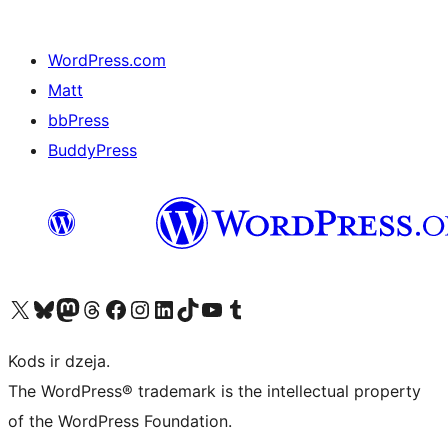
WordPress.com
Matt
bbPress
BuddyPress
Apmeklējiet mūsu X (agrāk Twitter) kontu
Apmeklējiet mūsu Bluesky kontu
Apmeklējiet mūsu Mastodon kontu
Apmeklējiet mūsu Threads kontu
Apmeklējiet mūsu Facebook lapu
Apmeklējiet mūsu Instagram kontu
Apmeklējiet mūsu LinkedIn kontu
Apmeklējiet mūsu TikTok kontu
Apmeklējiet mūsu YouTube kanālu
Apmeklējiet mūsu Tumblr kontu
Kods ir dzeja.
The WordPress® trademark is the intellectual property
of the WordPress Foundation.