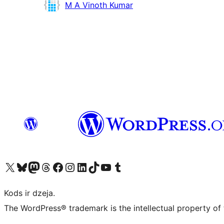
Līdzdalībnieki
M A Vinoth Kumar
Apmeklējiet mūsu X (agrāk Twitter) kontu
Apmeklējiet mūsu Bluesky kontu
Apmeklējiet mūsu Mastodon kontu
Apmeklējiet mūsu Threads kontu
Apmeklējiet mūsu Facebook lapu
Apmeklējiet mūsu Instagram kontu
Apmeklējiet mūsu LinkedIn kontu
Apmeklējiet mūsu TikTok kontu
Apmeklējiet mūsu YouTube kanālu
Apmeklējiet mūsu Tumblr kontu
Kods ir dzeja.
The WordPress® trademark is the intellectual property of