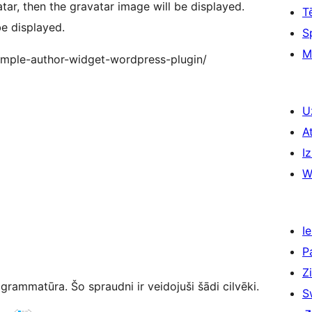
atar, then the gravatar image will be displayed.
T
e displayed.
S
M
simple-author-widget-wordpress-plugin/
U
A
Iz
W
Ie
P
Z
rammatūra. Šo spraudni ir veidojuši šādi cilvēki.
S