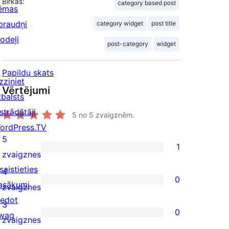
Birkas:
category based post
ēmas
praudņi
category widget
post title
odeļi
post-category
widget
Papildu skats
zziniet
Vērtējumi
tbalsts
strādātāji
5
no 5 zvaigznēm.
ordPress.TV
5
1
1
zvaigznes
5-
saistieties
4
0
star
asākumi
0
zvaigznes
review
iedot
4-
3
0
wag
star
0
zvaigznes