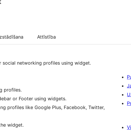
t
zstādīšana
Attīstība
r social networking profiles using widget.
P
J
 profiles.
U
debar or Footer using widgets.
P
ng profiles like Google Plus, Facebook, Twitter,
the widget.
Vi