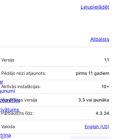
Lejupielādēt
Atbalsts
Meta
Versija
1.1
Pēdējo reizi atjaunots:
pirms
11 gadiem
ar
Aktīvās instalācijas:
10+
aunumi
zturētājs
WordPress versija
3.3 vai jaunāka
rivātums
Pārbaudīts līdz:
4.3.34
Valoda
English (US)
trīna