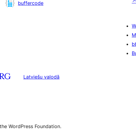
buffercode
W
M
b
B
Latviešu valodā
 the WordPress Foundation.