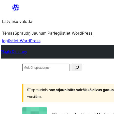
Pāriet
uz
Latviešu valodā
saturu
Tēmas
Spraudņi
Jaunumi
Par
Iegūstiet WordPress
Iegūstiet WordPress
Plugin Directory
Meklēt
spraudņus
Šī spraudnis
nav atjaunināts vairāk kā divus gadus
versijām.