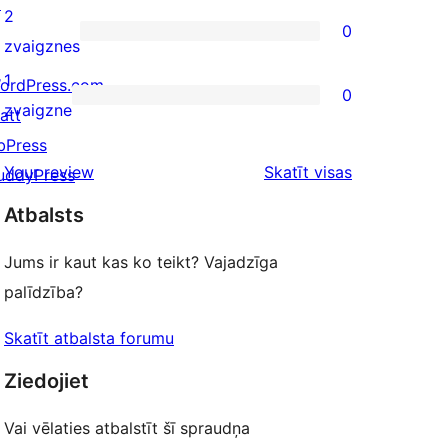
↗
reviews
3-
2
0
star
0
zvaigznes
reviews
2-
1
ordPress.com
0
star
0
zvaigzne
att
reviews
1-
bPress
star
atsauksmes
Your review
Skatīt visas
uddyPress
reviews
Atbalsts
Jums ir kaut kas ko teikt? Vajadzīga
palīdzība?
Skatīt atbalsta forumu
Ziedojiet
Vai vēlaties atbalstīt šī spraudņa