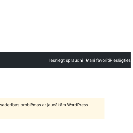
Iesniegt spraudni
Mani favorīti
Pieslēgties
būt saderības problēmas ar jaunākām WordPress