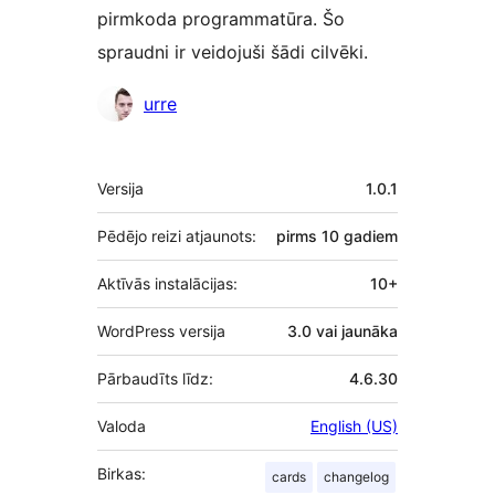
pirmkoda programmatūra. Šo
spraudni ir veidojuši šādi cilvēki.
Līdzdalībnieki
urre
Meta
Versija
1.0.1
Pēdējo reizi atjaunots:
pirms
10 gadiem
Aktīvās instalācijas:
10+
WordPress versija
3.0 vai jaunāka
Pārbaudīts līdz:
4.6.30
Valoda
English (US)
Birkas:
cards
changelog