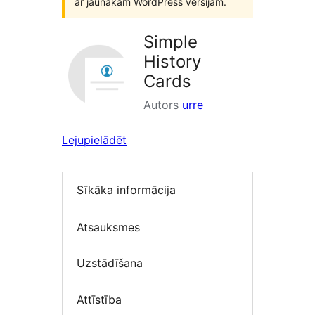
ar jaunākām WordPress versijām.
Simple
History
Cards
Autors
urre
Lejupielādēt
Sīkāka informācija
Atsauksmes
Uzstādīšana
Attīstība