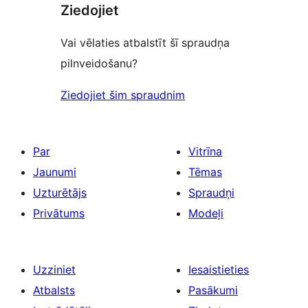
Ziedojiet
Vai vēlaties atbalstīt šī spraudņa
pilnveidošanu?
Ziedojiet šim spraudnim
Par
Vitrīna
Jaunumi
Tēmas
Uzturētājs
Spraudņi
Privātums
Modeļi
Uzziniet
Iesaistieties
Atbalsts
Pasākumi