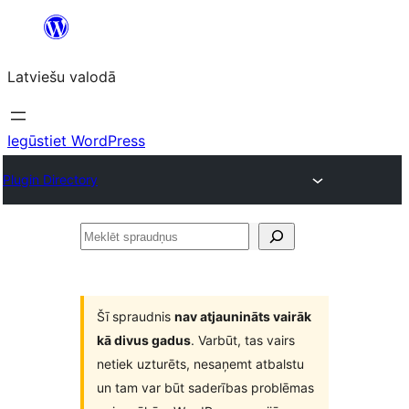
Pāriet
uz
Latviešu valodā
saturu
Iegūstiet WordPress
Plugin Directory
Meklēt
spraudņus
Šī spraudnis
nav atjaunināts vairāk
kā divus gadus
. Varbūt, tas vairs
netiek uzturēts, nesaņemt atbalstu
un tam var būt saderības problēmas