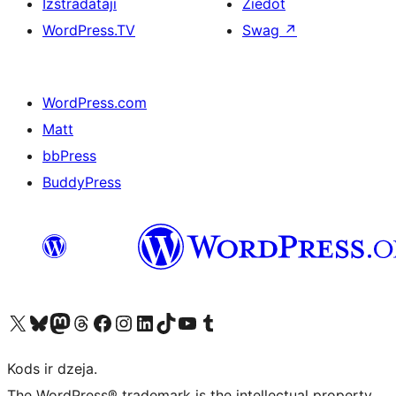
Izstrādātāji
Ziedot
WordPress.TV
Swag
↗
WordPress.com
Matt
bbPress
BuddyPress
Apmeklējiet mūsu X (agrāk Twitter) kontu
Apmeklējiet mūsu Bluesky kontu
Apmeklējiet mūsu Mastodon kontu
Apmeklējiet mūsu Threads kontu
Apmeklējiet mūsu Facebook lapu
Apmeklējiet mūsu Instagram kontu
Apmeklējiet mūsu LinkedIn kontu
Apmeklējiet mūsu TikTok kontu
Apmeklējiet mūsu YouTube kanālu
Apmeklējiet mūsu Tumblr kontu
Kods ir dzeja.
The WordPress® trademark is the intellectual property