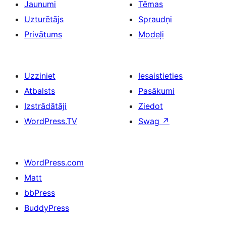
Jaunumi
Tēmas
Uzturētājs
Spraudņi
Privātums
Modeļi
Uzziniet
Iesaistieties
Atbalsts
Pasākumi
Izstrādātāji
Ziedot
WordPress.TV
Swag
↗
WordPress.com
Matt
bbPress
BuddyPress