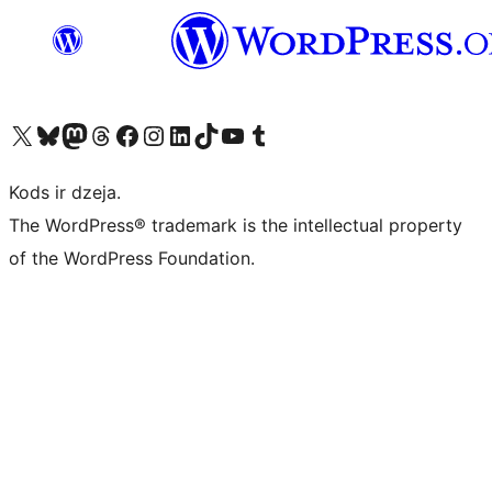
Apmeklējiet mūsu X (agrāk Twitter) kontu
Apmeklējiet mūsu Bluesky kontu
Apmeklējiet mūsu Mastodon kontu
Apmeklējiet mūsu Threads kontu
Apmeklējiet mūsu Facebook lapu
Apmeklējiet mūsu Instagram kontu
Apmeklējiet mūsu LinkedIn kontu
Apmeklējiet mūsu TikTok kontu
Apmeklējiet mūsu YouTube kanālu
Apmeklējiet mūsu Tumblr kontu
Kods ir dzeja.
The WordPress® trademark is the intellectual property
of the WordPress Foundation.