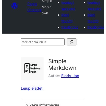
Simple
Iesniegt
Iesniegt
Plugin
Markd
spraudni
spraudni
Directory
own
Mani
Mani
favorīti
favorīti
Pieslēgties
Pieslēgties
Meklēt
spraudņus
Simple
Markdown
Autors
Floris-Jan
Lejupielādēt
Sīkāka informācija