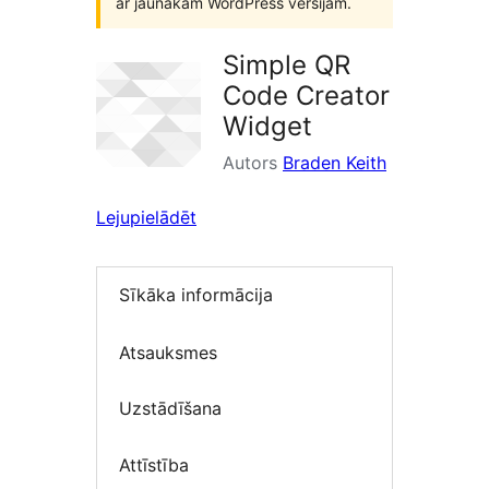
ar jaunākām WordPress versijām.
Simple QR
Code Creator
Widget
Autors
Braden Keith
Lejupielādēt
Sīkāka informācija
Atsauksmes
Uzstādīšana
Attīstība