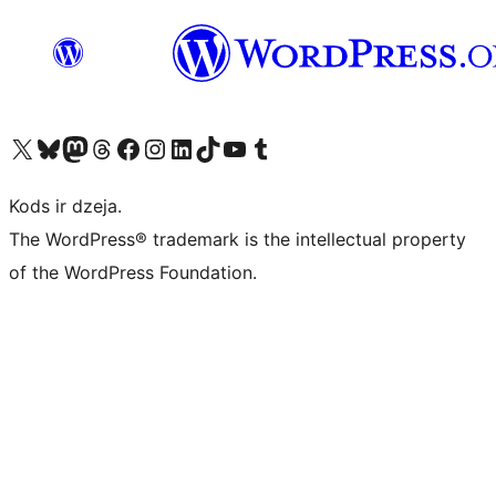
Apmeklējiet mūsu X (agrāk Twitter) kontu
Apmeklējiet mūsu Bluesky kontu
Apmeklējiet mūsu Mastodon kontu
Apmeklējiet mūsu Threads kontu
Apmeklējiet mūsu Facebook lapu
Apmeklējiet mūsu Instagram kontu
Apmeklējiet mūsu LinkedIn kontu
Apmeklējiet mūsu TikTok kontu
Apmeklējiet mūsu YouTube kanālu
Apmeklējiet mūsu Tumblr kontu
Kods ir dzeja.
The WordPress® trademark is the intellectual property
of the WordPress Foundation.