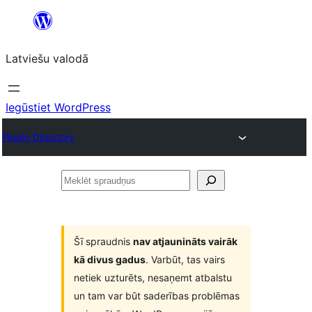
Pāriet
uz
Latviešu valodā
saturu
Iegūstiet WordPress
Plugin Directory
Meklēt
spraudņus
Šī spraudnis
nav atjaunināts vairāk
kā divus gadus
. Varbūt, tas vairs
netiek uzturēts, nesaņemt atbalstu
un tam var būt saderības problēmas