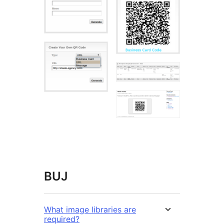
BUJ
What image libraries are
required?