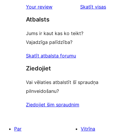
star
Your review
Skatīt visas
reviews
atsauksmes
Atbalsts
Jums ir kaut kas ko teikt?
Vajadzīga palīdzība?
Skatīt atbalsta forumu
Ziedojiet
Vai vēlaties atbalstīt šī spraudņa
pilnveidošanu?
Ziedojiet šim spraudnim
Par
Vitrīna