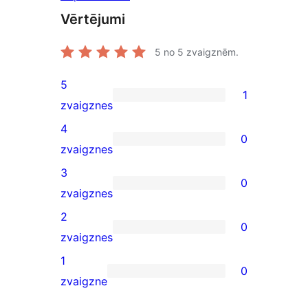
Vērtējumi
5
no 5 zvaigznēm.
5
1
1
zvaigznes
5-
4
0
star
0
zvaigznes
review
4-
3
0
star
0
zvaigznes
reviews
3-
2
0
star
0
zvaigznes
reviews
2-
1
0
star
0
zvaigzne
reviews
1-