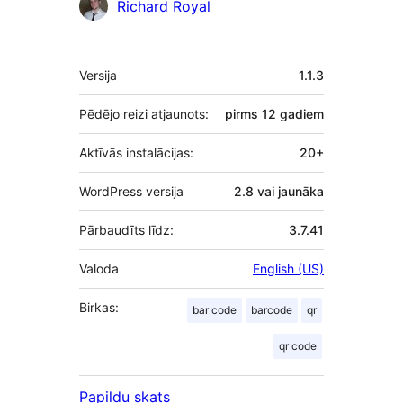
Richard Royal
Meta
Versija
1.1.3
Pēdējo reizi atjaunots:
pirms
12 gadiem
Aktīvās instalācijas:
20+
WordPress versija
2.8 vai jaunāka
Pārbaudīts līdz:
3.7.41
Valoda
English (US)
Birkas:
bar code
barcode
qr
qr code
Papildu skats