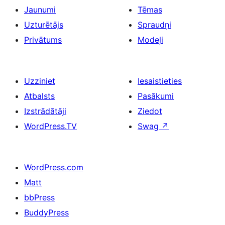
Jaunumi
Tēmas
Uzturētājs
Spraudņi
Privātums
Modeļi
Uzziniet
Iesaistieties
Atbalsts
Pasākumi
Izstrādātāji
Ziedot
WordPress.TV
Swag
↗
WordPress.com
Matt
bbPress
BuddyPress