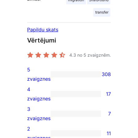
transfer
Papildu skats
Vērtējumi
4.3
no 5 zvaigznēm.
5
308
308
zvaigznes
5-
4
17
star
17
zvaigznes
reviews
4-
3
7
star
7
zvaigznes
reviews
3-
2
11
star
11