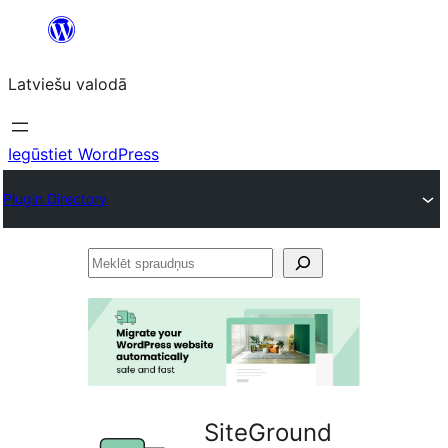
Pāriet
uz
Latviešu valodā
saturu
Iegūstiet WordPress
Plugin Directory
Meklēt
spraudņus
SiteGround