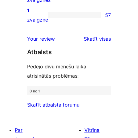
zvaigznes
reviews
2-
1
57
star
57
zvaigzne
reviews
1-
star
Your review
Skatīt visas
reviews
atsauksmes
Atbalsts
Pēdējo divu mēnešu laikā
atrisinātās problēmas:
0 no 1
Skatīt atbalsta forumu
Par
Vitrīna