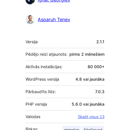
Asparuh Tenev
Meta
Versija
2.1.1
Pēdējo reizi atjaunots:
pirms
2 mēnešiem
Aktīvās instalācijas:
80 000+
WordPress versija
4.8 vai jaunāka
Pārbaudīts līdz:
7.0.3
PHP versija
5.6.0 vai jaunāka
Valodas
Skatīt visus 13
Birkas:
migration
SiteGround