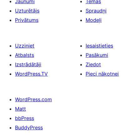
Jaunumi
Tēmas
Uzturētājs
Spraudņi
Privātums
Modeļi
Uzziniet
Iesaistieties
Atbalsts
Pasākumi
Izstrādātāji
Ziedot
WordPress.TV
Pieci nākotnei
WordPress.com
Matt
bbPress
BuddyPress