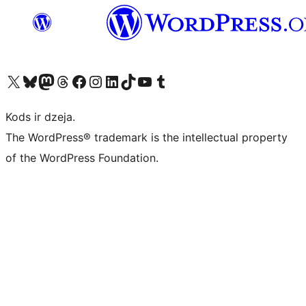
Apmeklējiet mūsu X (agrāk Twitter) kontu
Apmeklējiet mūsu Bluesky kontu
Apmeklējiet mūsu Mastodon kontu
Apmeklējiet mūsu Threads kontu
Apmeklējiet mūsu Facebook lapu
Apmeklējiet mūsu Instagram kontu
Apmeklējiet mūsu LinkedIn kontu
Apmeklējiet mūsu TikTok kontu
Apmeklējiet mūsu YouTube kanālu
Apmeklējiet mūsu Tumblr kontu
Kods ir dzeja.
The WordPress® trademark is the intellectual property
of the WordPress Foundation.