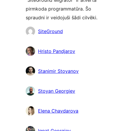
“SiteGround Migrator” ir atvērtā
pirmkoda programmatūra. Šo
spraudni ir veidojuši šādi cilvēki.
Līdzdalībnieki
SiteGround
Hristo Pandjarov
Stanimir Stoyanov
Stoyan Georgiev
Elena Chavdarova
Ignat Georgiev