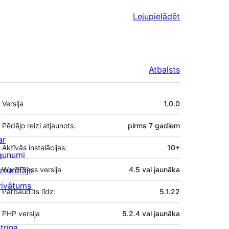
Lejupielādēt
Atbalsts
Meta
Versija
1.0.0
Pēdējo reizi atjaunots:
pirms
7 gadiem
ar
Aktīvās instalācijas:
10+
aunumi
zturētājs
WordPress versija
4.5 vai jaunāka
rivātums
Pārbaudīts līdz:
5.1.22
PHP versija
5.2.4 vai jaunāka
trīna