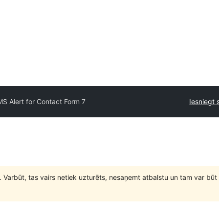
S Alert for Contact Form 7
Iesniegt 
. Varbūt, tas vairs netiek uzturēts, nesaņemt atbalstu un tam var 