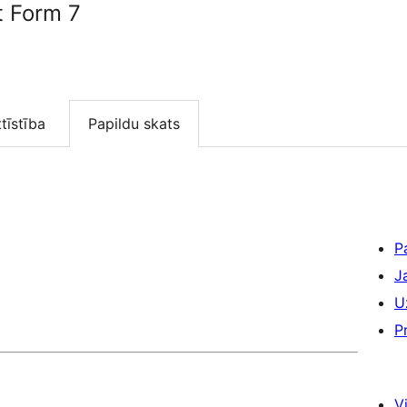
t Form 7
ttīstība
Papildu skats
P
J
U
P
Vi