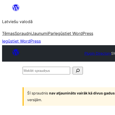
Pāriet
uz
Latviešu valodā
saturu
Tēmas
Spraudņi
Jaunumi
Par
Iegūstiet WordPress
Iegūstiet WordPress
Plugin Directory
SM
Meklēt
spraudņus
Šī spraudnis
nav atjaunināts vairāk kā divus gadus
versijām.