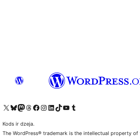
Apmeklējiet mūsu X (agrāk Twitter) kontu
Apmeklējiet mūsu Bluesky kontu
Apmeklējiet mūsu Mastodon kontu
Apmeklējiet mūsu Threads kontu
Apmeklējiet mūsu Facebook lapu
Apmeklējiet mūsu Instagram kontu
Apmeklējiet mūsu LinkedIn kontu
Apmeklējiet mūsu TikTok kontu
Apmeklējiet mūsu YouTube kanālu
Apmeklējiet mūsu Tumblr kontu
Kods ir dzeja.
The WordPress® trademark is the intellectual property of