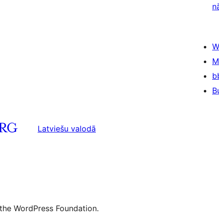
n
W
M
b
B
Latviešu valodā
 the WordPress Foundation.