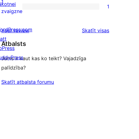
2-
1
ākotnei
1
star
1
zvaigzne
reviews
1-
star
ordPress.com
atsauksmes
Your review
Skatīt visas
review
att
Atbalsts
bPress
uddyPress
Jums ir kaut kas ko teikt? Vajadzīga
palīdzība?
Skatīt atbalsta forumu