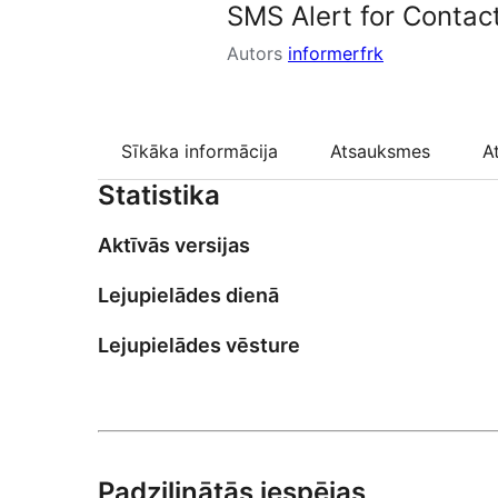
SMS Alert for Contac
Autors
informerfrk
Sīkāka informācija
Atsauksmes
A
Statistika
Aktīvās versijas
Lejupielādes dienā
Lejupielādes vēsture
Padziļinātās iespējas