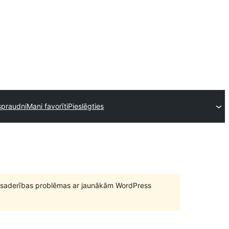
spraudni
Mani favorīti
Pieslēgties
būt saderības problēmas ar jaunākām WordPress