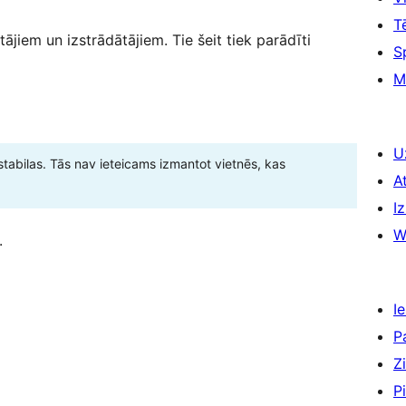
T
tājiem un izstrādātājiem. Tie šeit tiek parādīti
S
M
U
stabilas. Tās nav ieteicams izmantot vietnēs, kas
A
Iz
W
.
Ie
P
Z
P