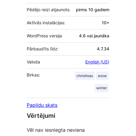
Pēdējo reizi atjaunots:
pirms
10 gadiem
Aktīvās instalācijas:
10+
WordPress versija
4.6 vai jaunāka
Pārbaudīts līdz:
4.7.34
Valoda
English (US)
Birkas:
christmas
snow
winter
Papildu skats
Vērtējumi
Vēl nav iesniegta neviena