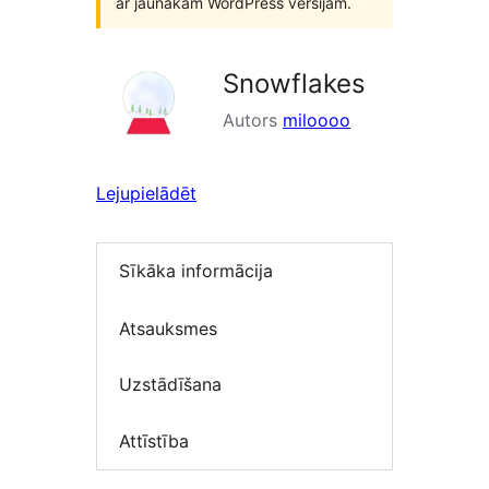
ar jaunākām WordPress versijām.
Snowflakes
Autors
miloooo
Lejupielādēt
Sīkāka informācija
Atsauksmes
Uzstādīšana
Attīstība