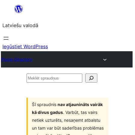
Pāriet
uz
Latviešu valodā
saturu
Iegūstiet WordPress
Plugin Directory
Meklēt
spraudņus
Šī spraudnis
nav atjaunināts vairāk
kā divus gadus
. Varbūt, tas vairs
netiek uzturēts, nesaņemt atbalstu
un tam var būt saderības problēmas