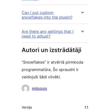
Can I put custom
snowflakes into the plugin?
Are there any settings that I
need to adjust?
Autori un izstrādātāji
“Snowflakes” ir atvērtā pirmkoda
programmatūra. Šo spraudni ir
veidojuši šādi cilvēki.
Līdzdalībnieki
miloooo
Meta
Versija
1.1