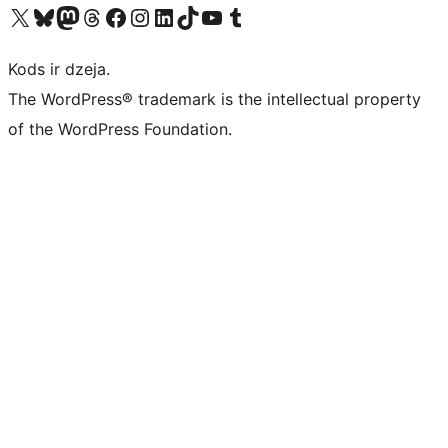
Apmeklējiet mūsu X (agrāk Twitter) kontu
Apmeklējiet mūsu Bluesky kontu
Apmeklējiet mūsu Mastodon kontu
Apmeklējiet mūsu Threads kontu
Apmeklējiet mūsu Facebook lapu
Apmeklējiet mūsu Instagram kontu
Apmeklējiet mūsu LinkedIn kontu
Apmeklējiet mūsu TikTok kontu
Apmeklējiet mūsu YouTube kanālu
Apmeklējiet mūsu Tumblr kontu
Kods ir dzeja.
The WordPress® trademark is the intellectual property
of the WordPress Foundation.