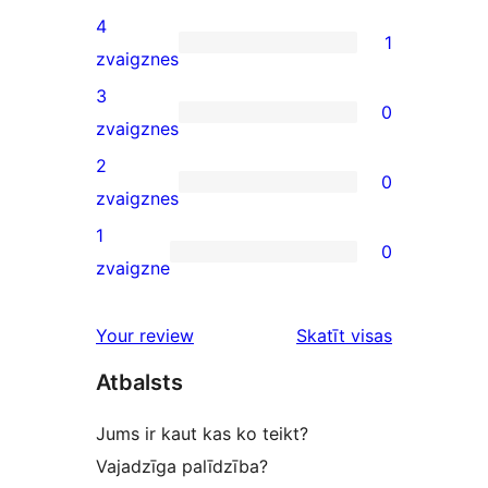
5-
4
1
star
1
zvaigznes
reviews
4-
3
0
star
0
zvaigznes
review
3-
2
0
star
0
zvaigznes
reviews
2-
1
0
star
0
zvaigzne
reviews
1-
star
Your review
Skatīt visas
reviews
atsauksmes
Atbalsts
Jums ir kaut kas ko teikt?
Vajadzīga palīdzība?