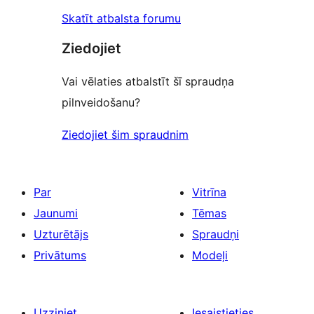
Skatīt atbalsta forumu
Ziedojiet
Vai vēlaties atbalstīt šī spraudņa
pilnveidošanu?
Ziedojiet šim spraudnim
Par
Vitrīna
Jaunumi
Tēmas
Uzturētājs
Spraudņi
Privātums
Modeļi
Uzziniet
Iesaistieties