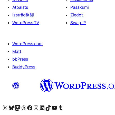
Atbalsts
Pasākumi
Izstrādātāji
Ziedot
WordPress.TV
Swag
↗
WordPress.com
Matt
bbPress
BuddyPress
Apmeklējiet mūsu X (agrāk Twitter) kontu
Apmeklējiet mūsu Bluesky kontu
Apmeklējiet mūsu Mastodon kontu
Apmeklējiet mūsu Threads kontu
Apmeklējiet mūsu Facebook lapu
Apmeklējiet mūsu Instagram kontu
Apmeklējiet mūsu LinkedIn kontu
Apmeklējiet mūsu TikTok kontu
Apmeklējiet mūsu YouTube kanālu
Apmeklējiet mūsu Tumblr kontu