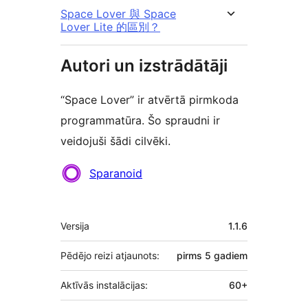
Space Lover 與 Space
Lover Lite 的區別？
Autori un izstrādātāji
“Space Lover” ir atvērtā pirmkoda
programmatūra. Šo spraudni ir
veidojuši šādi cilvēki.
Līdzdalībnieki
Sparanoid
Meta
Versija
1.1.6
Pēdējo reizi atjaunots:
pirms
5 gadiem
Aktīvās instalācijas:
60+