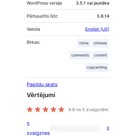
WordPress versija
3.5.1 vai jaunāka
Pārbaudīts līdz:
5.8.14
Valoda
English (US)
Birkas:
china
chinese
comments
content
copywriting
Papildu skats
Vērtējumi
4.8
no 5 zvaigznēm.
5
3
3
zvaigznes