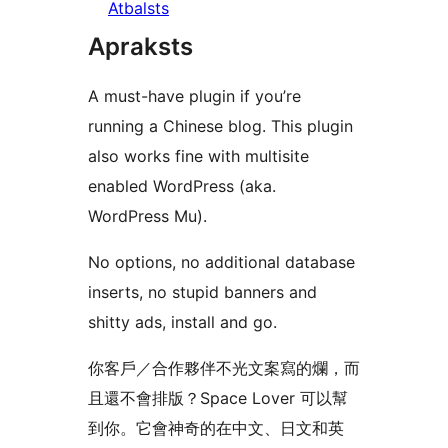
Atbalsts
Apraksts
A must-have plugin if you’re
running a Chinese blog. This plugin
also works fine with multisite
enabled WordPress (aka.
WordPress Mu).
No options, no additional database
inserts, no stupid banners and
shitty ads, install and go.
你客戶／合作夥伴不光文案寫的爛，而
且還不會排版？Space Lover 可以幫
到你。它會神奇的在中文、日文和英