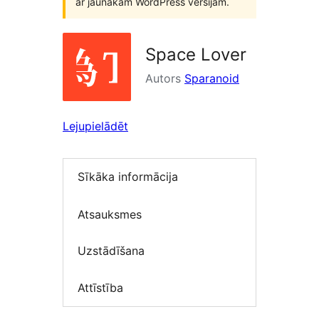
ar jaunākām WordPress versijām.
Space Lover
Autors
Sparanoid
Lejupielādēt
Sīkāka informācija
Atsauksmes
Uzstādīšana
Attīstība