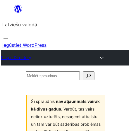
Pāriet
uz
Latviešu valodā
saturu
Iegūstiet WordPress
Plugin Directory
Meklēt
spraudņus
Šī spraudnis
nav atjaunināts vairāk
kā divus gadus
. Varbūt, tas vairs
netiek uzturēts, nesaņemt atbalstu
un tam var būt saderības problēmas