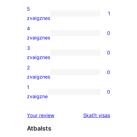
5
1
1
zvaigznes
5-
4
0
star
0
zvaigznes
review
4-
3
0
star
0
zvaigznes
reviews
3-
2
0
star
0
zvaigznes
reviews
2-
1
0
star
0
zvaigzne
reviews
1-
star
atsauksmes
Your review
Skatīt visas
reviews
Atbalsts