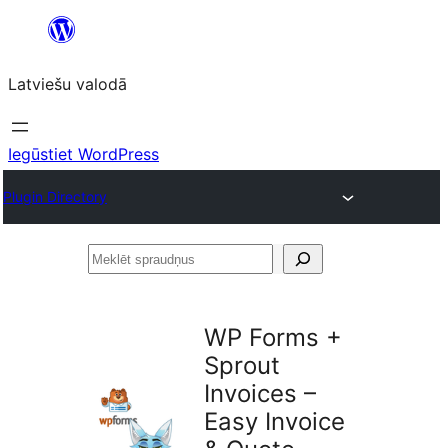
Pāriet
uz
Latviešu valodā
saturu
Iegūstiet WordPress
Plugin Directory
Meklēt
spraudņus
WP Forms +
Sprout
Invoices –
Easy Invoice