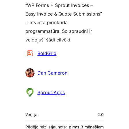
“WP Forms + Sprout Invoices –
Easy Invoice & Quote Submissions”
ir atvērtā pirmkoda
programmatūra. Šo spraudni ir
veidojuši šādi cilvēki.
Līdzdalībnieki
BoldGrid
Dan Cameron
Sprout Apps
Meta
Versija
2.0
Pēdējo reizi atjaunots:
pirms
3 mēnešiem