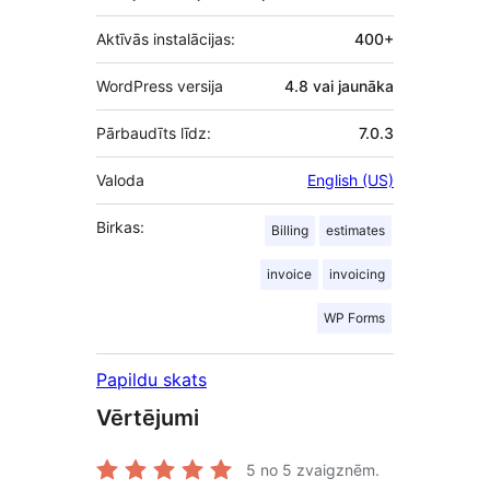
Aktīvās instalācijas:
400+
WordPress versija
4.8 vai jaunāka
Pārbaudīts līdz:
7.0.3
Valoda
English (US)
Birkas:
Billing
estimates
invoice
invoicing
WP Forms
Papildu skats
Vērtējumi
5
no 5 zvaigznēm.