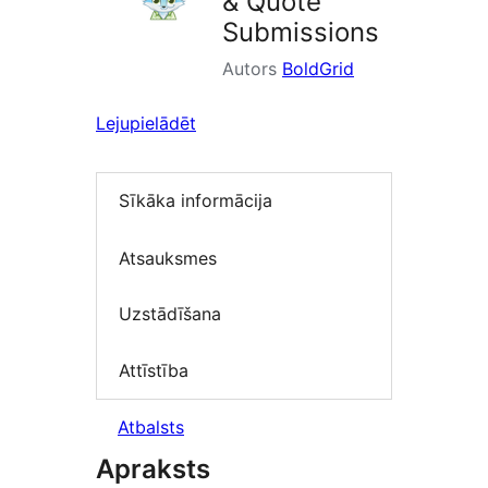
& Quote
Submissions
Autors
BoldGrid
Lejupielādēt
Sīkāka informācija
Atsauksmes
Uzstādīšana
Attīstība
Atbalsts
Apraksts