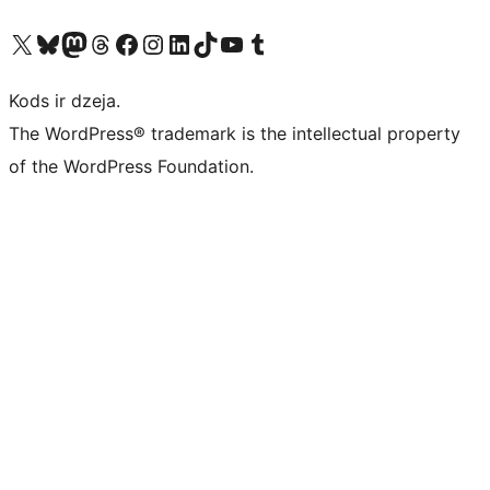
Apmeklējiet mūsu X (agrāk Twitter) kontu
Apmeklējiet mūsu Bluesky kontu
Apmeklējiet mūsu Mastodon kontu
Apmeklējiet mūsu Threads kontu
Apmeklējiet mūsu Facebook lapu
Apmeklējiet mūsu Instagram kontu
Apmeklējiet mūsu LinkedIn kontu
Apmeklējiet mūsu TikTok kontu
Apmeklējiet mūsu YouTube kanālu
Apmeklējiet mūsu Tumblr kontu
Kods ir dzeja.
The WordPress® trademark is the intellectual property
of the WordPress Foundation.