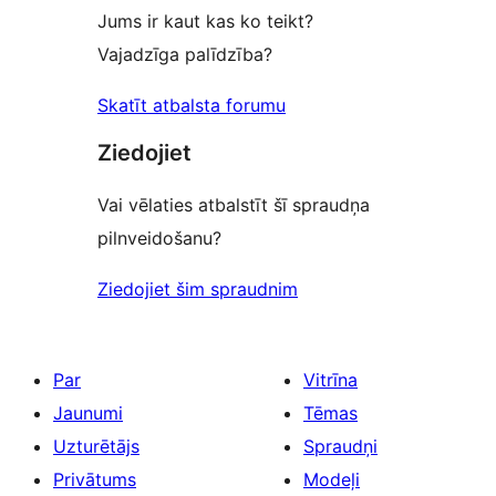
Jums ir kaut kas ko teikt?
Vajadzīga palīdzība?
Skatīt atbalsta forumu
Ziedojiet
Vai vēlaties atbalstīt šī spraudņa
pilnveidošanu?
Ziedojiet šim spraudnim
Par
Vitrīna
Jaunumi
Tēmas
Uzturētājs
Spraudņi
Privātums
Modeļi