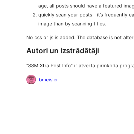
age, all posts should have a featured ima
quickly scan your posts—it’s frequently ea
image than by scanning titles.
No css or js is added. The database is not alte
Autori un izstrādātāji
“SSM Xtra Post Info” ir atvērtā pirmkoda progra
Līdzdalībnieki
bmeisler