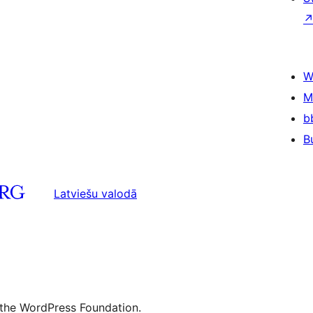
W
M
b
B
Latviešu valodā
 the WordPress Foundation.