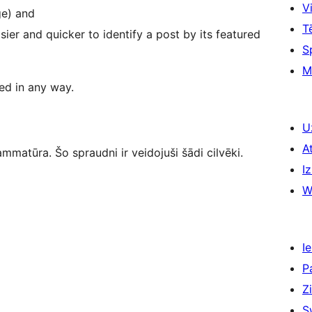
Vi
ge) and
T
sier and quicker to identify a post by its featured
S
M
red in any way.
U
A
mmatūra. Šo spraudni ir veidojuši šādi cilvēki.
Iz
W
Ie
P
Z
S