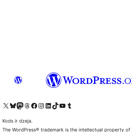
Apmeklējiet mūsu X (agrāk Twitter) kontu
Apmeklējiet mūsu Bluesky kontu
Apmeklējiet mūsu Mastodon kontu
Apmeklējiet mūsu Threads kontu
Apmeklējiet mūsu Facebook lapu
Apmeklējiet mūsu Instagram kontu
Apmeklējiet mūsu LinkedIn kontu
Apmeklējiet mūsu TikTok kontu
Apmeklējiet mūsu YouTube kanālu
Apmeklējiet mūsu Tumblr kontu
Kods ir dzeja.
The WordPress® trademark is the intellectual property of