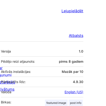
Lejupielādēt
Atbalsts
Meta
Versija
1.0
Pēdējo reizi atjaunots:
pirms
8 gadiem
ar
Aktīvās instalācijas:
Mazāk par 10
aunumi
zturētājs
Pārbaudīts līdz:
4.9.30
rivātums
Valoda
English (US)
Birkas:
featured image
post info