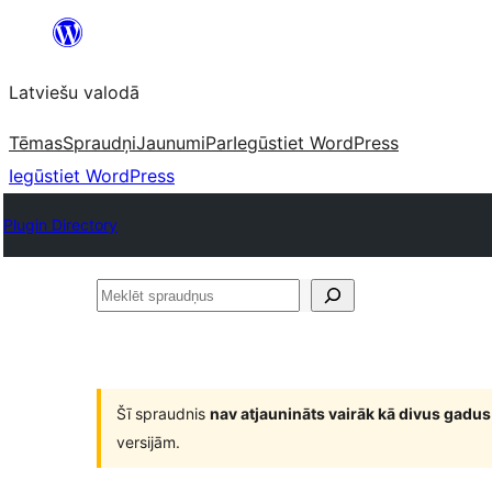
Pāriet
uz
Latviešu valodā
saturu
Tēmas
Spraudņi
Jaunumi
Par
Iegūstiet WordPress
Iegūstiet WordPress
Plugin Directory
Meklēt
spraudņus
Šī spraudnis
nav atjaunināts vairāk kā divus gadus
versijām.