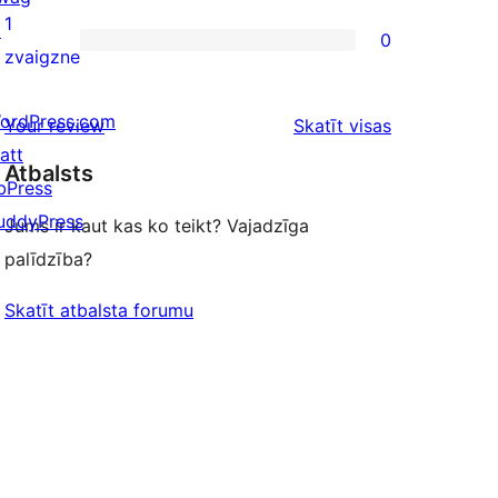
reviews
2-
1
↗
0
star
0
zvaigzne
reviews
1-
ordPress.com
star
atsauksmes
Your review
Skatīt visas
att
reviews
Atbalsts
bPress
uddyPress
Jums ir kaut kas ko teikt? Vajadzīga
palīdzība?
Skatīt atbalsta forumu