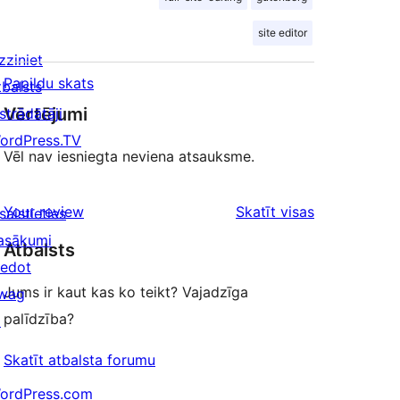
site editor
zziniet
Papildu skats
tbalsts
Vērtējumi
strādātāji
ordPress.TV
Vēl nav iesniegta neviena atsauksme.
atsauksmes
Your review
Skatīt visas
saistieties
asākumi
Atbalsts
iedot
Jums ir kaut kas ko teikt? Vajadzīga
wag
palīdzība?
↗
Skatīt atbalsta forumu
ordPress.com