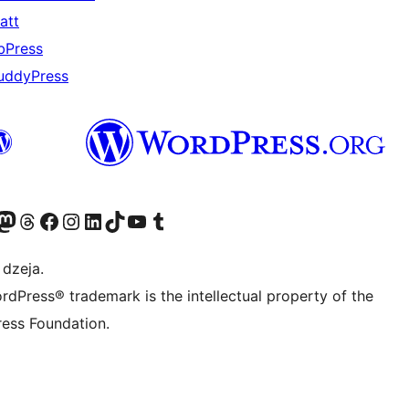
att
bPress
uddyPress
 kontu
su Bluesky kontu
eklējiet mūsu Mastodon kontu
Apmeklējiet mūsu Threads kontu
Apmeklējiet mūsu Facebook lapu
Apmeklējiet mūsu Instagram kontu
Apmeklējiet mūsu LinkedIn kontu
Apmeklējiet mūsu TikTok kontu
Apmeklējiet mūsu YouTube kanālu
Apmeklējiet mūsu Tumblr kontu
 dzeja.
rdPress® trademark is the intellectual property of the
ess Foundation.