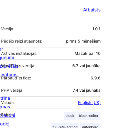
Atbalsts
Meta
Versija
1.0.1
Pēdējo reizi atjaunots:
pirms
5 mēnešiem
ar
Aktīvās instalācijas:
Mazāk par 10
aunumi
zturētājs
WordPress versija
6.7 vai jaunāka
rivātums
Pārbaudīts līdz:
6.9.6
PHP versija
7.4 vai jaunāka
trīna
Valoda
English (US)
ēmas
praudņi
Birkas:
block
block-editor
odeļi
full-site-editing
gutenberg