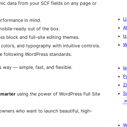
ic data from your SCF fields on any page or
U
erformance in mind.
A
mobile-ready out of the box.
Iz
s block and full-site editing themes.
W
olors, and typography with intuitive controls.
e following WordPress standards.
 way — simple, fast, and flexible.
Ie
P
Z
S
smarter
using the power of WordPress Full Site
 owners who want to launch beautiful, high-
W