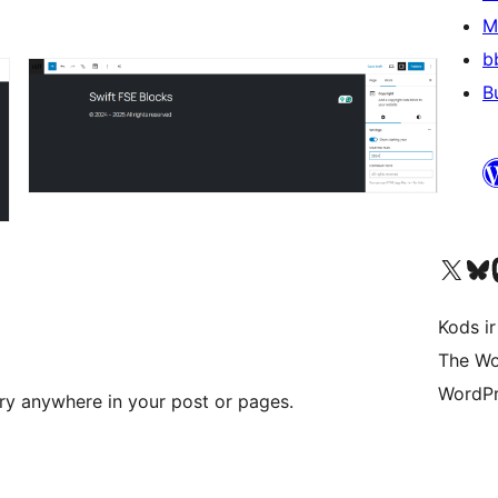
M
b
B
Apmeklējiet mūsu X (agrāk Twitter)
Apmeklējiet mū
Apm
Kods ir
The Wo
WordPr
ry anywhere in your post or pages.