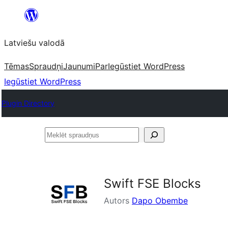
Pāriet
uz
Latviešu valodā
saturu
Tēmas
Spraudņi
Jaunumi
Par
Iegūstiet WordPress
Iegūstiet WordPress
Plugin Directory
Meklēt
spraudņus
Swift FSE Blocks
Autors
Dapo Obembe