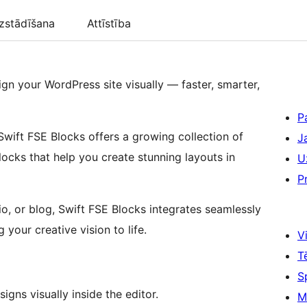
zstādīšana
Attīstība
gn your WordPress site visually — faster, smarter,
P
wift FSE Blocks offers a growing collection of
J
ocks that help you create stunning layouts in
U
P
io, or blog, Swift FSE Blocks integrates seamlessly
 your creative vision to life.
Vi
T
S
igns visually inside the editor.
M