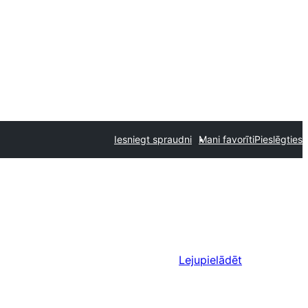
Iesniegt spraudni
Mani favorīti
Pieslēgties
Lejupielādēt