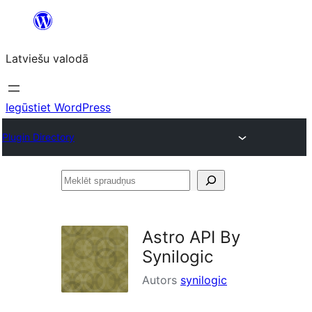
Pāriet
uz
Latviešu valodā
saturu
Iegūstiet WordPress
Plugin Directory
Meklēt
spraudņus
Astro API By
Synilogic
Autors
synilogic