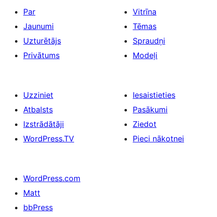
Par
Vitrīna
Jaunumi
Tēmas
Uzturētājs
Spraudņi
Privātums
Modeļi
Uzziniet
Iesaistieties
Atbalsts
Pasākumi
Izstrādātāji
Ziedot
WordPress.TV
Pieci nākotnei
WordPress.com
Matt
bbPress