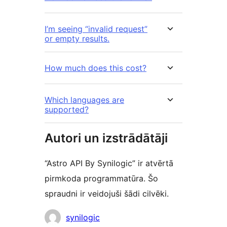
I’m seeing “invalid request”
or empty results.
How much does this cost?
Which languages are
supported?
Autori un izstrādātāji
“Astro API By Synilogic” ir atvērtā
pirmkoda programmatūra. Šo
spraudni ir veidojuši šādi cilvēki.
Līdzdalībnieki
synilogic