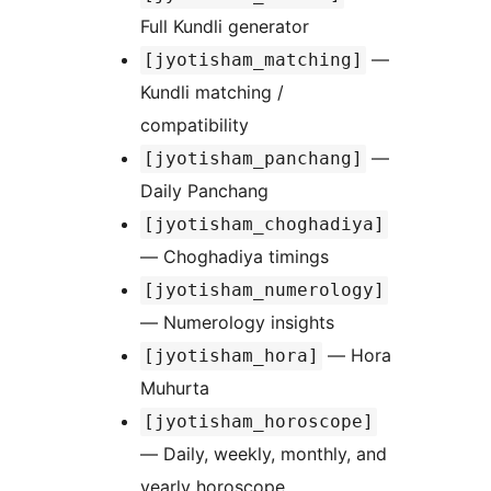
Full Kundli generator
—
[jyotisham_matching]
Kundli matching /
compatibility
—
[jyotisham_panchang]
Daily Panchang
[jyotisham_choghadiya]
— Choghadiya timings
[jyotisham_numerology]
— Numerology insights
— Hora
[jyotisham_hora]
Muhurta
[jyotisham_horoscope]
— Daily, weekly, monthly, and
yearly horoscope