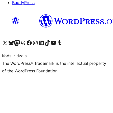
BuddyPress
Apmeklējiet mūsu X (agrāk Twitter) kontu
Apmeklējiet mūsu Bluesky kontu
Apmeklējiet mūsu Mastodon kontu
Apmeklējiet mūsu Threads kontu
Apmeklējiet mūsu Facebook lapu
Apmeklējiet mūsu Instagram kontu
Apmeklējiet mūsu LinkedIn kontu
Apmeklējiet mūsu TikTok kontu
Apmeklējiet mūsu YouTube kanālu
Apmeklējiet mūsu Tumblr kontu
Kods ir dzeja.
The WordPress® trademark is the intellectual property
of the WordPress Foundation.