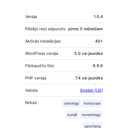
Meta
Versija
1.0.4
Pēdējo reizi atjaunots:
pirms
5 mēnešiem
Aktīvās instalācijas:
40+
WordPress versija
5.0 vai jaunāka
Pārbaudīts līdz:
6.9.6
PHP versija
7.4 vai jaunāka
Valoda
English (US)
Birkas:
astrology
horoscope
kundli
numerology
panchang