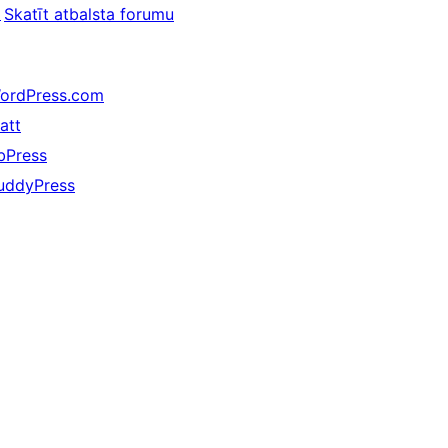
↗
Skatīt atbalsta forumu
ordPress.com
att
bPress
uddyPress