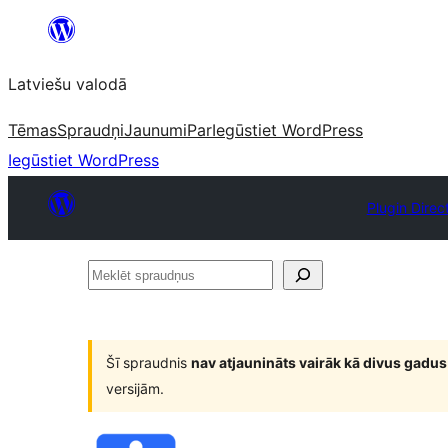
Pāriet
uz
Latviešu valodā
saturu
Tēmas
Spraudņi
Jaunumi
Par
Iegūstiet WordPress
Iegūstiet WordPress
Plugin Direc
Meklēt
spraudņus
Šī spraudnis
nav atjaunināts vairāk kā divus gadus
versijām.