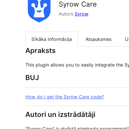
Syrow Care
Autors
Syrow
Sīkāka informācija
Atsauksmes
U
Apraksts
This plugin allows you to easily integrate the
BUJ
How do I get the Syrow Care code?
Autori un izstrādātāji
“Syrow Care” ir atvērtā pirmkoda programmatūra.