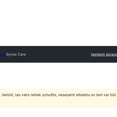
tory
Syrow Care
Iesniegt sprau
. Varbūt, tas vairs netiek uzturēts, nesaņemt atbalstu un tam var 