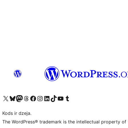
Apmeklējiet mūsu X (agrāk Twitter) kontu
Apmeklējiet mūsu Bluesky kontu
Apmeklējiet mūsu Mastodon kontu
Apmeklējiet mūsu Threads kontu
Apmeklējiet mūsu Facebook lapu
Apmeklējiet mūsu Instagram kontu
Apmeklējiet mūsu LinkedIn kontu
Apmeklējiet mūsu TikTok kontu
Apmeklējiet mūsu YouTube kanālu
Apmeklējiet mūsu Tumblr kontu
Kods ir dzeja.
The WordPress® trademark is the intellectual property of