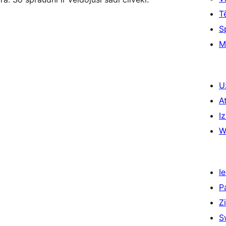
T
S
M
U
A
Iz
W
Ie
P
Z
S