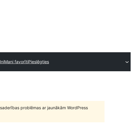
dni
Mani favorīti
Pieslēgties
būt saderības problēmas ar jaunākām WordPress