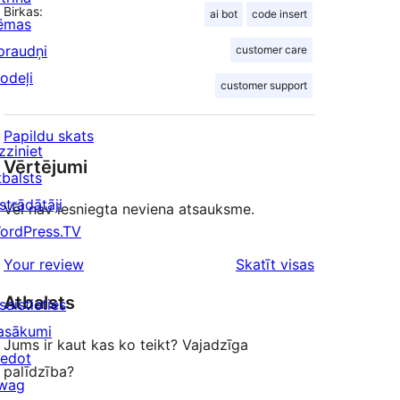
Birkas:
ai bot
code insert
ēmas
praudņi
customer care
odeļi
customer support
Papildu skats
zziniet
Vērtējumi
tbalsts
strādātāji
Vēl nav iesniegta neviena atsauksme.
ordPress.TV
atsauksmes
Your review
Skatīt visas
Atbalsts
saistieties
asākumi
Jums ir kaut kas ko teikt? Vajadzīga
iedot
palīdzība?
wag