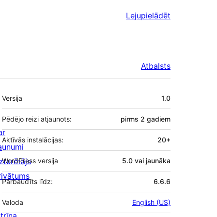
Lejupielādēt
Atbalsts
Meta
Versija
1.0
Pēdējo reizi atjaunots:
pirms
2 gadiem
ar
Aktīvās instalācijas:
20+
aunumi
zturētājs
WordPress versija
5.0 vai jaunāka
rivātums
Pārbaudīts līdz:
6.6.6
Valoda
English (US)
trīna