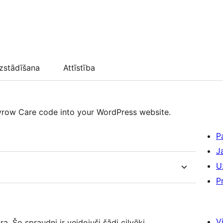
zstādīšana
Attīstība
 Syrow Care code into your WordPress website.
P
J
U
P
Vi
 Šo spraudni ir veidojuši šādi cilvēki.