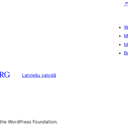
W
M
b
B
Latviešu valodā
 the WordPress Foundation.