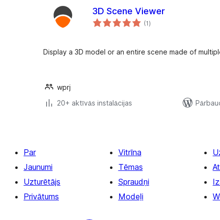
3D Scene Viewer
vērtējumu
(1
)
kopsumma
Display a 3D model or an entire scene made of multipl
wprj
20+ aktīvās instalācijas
Pārbaud
Par
Vitrīna
U
Jaunumi
Tēmas
At
Uzturētājs
Spraudņi
Iz
Privātums
Modeļi
W