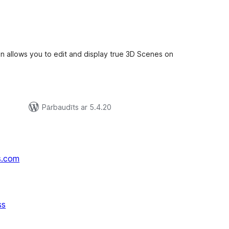
ērtējumu
opsumma
n allows you to edit and display true 3D Scenes on
Pārbaudīts ar 5.4.20
s.com
ss