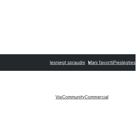
Iesniegt spraudni
Mani favorīti
Pieslēgties
Visi
Community
Commercial