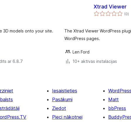
Xtrad Viewer
v
(0
)
k
e 3D models onto your site.
The Xtrad Viewer WordPress plugi
WordPress pages.
Len Ford
īts ar 6.8.7
10+ aktīvās instalācijas
zziniet
Iesaistieties
WordPres
balsts
Pasākumi
Matt
strādātāji
Ziedot
bbPress
ordPress.TV
Pieci nākotnei
BuddyPre