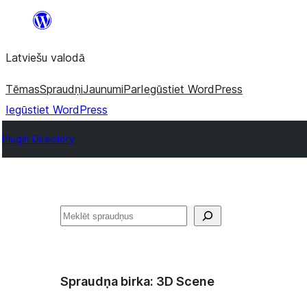
Pāriet
uz
Latviešu valodā
saturu
Tēmas
Spraudņi
Jaunumi
Par
Iegūstiet WordPress
Iegūstiet WordPress
Plugin Directory
Meklēt
Spraudņa birka:
3D Scene