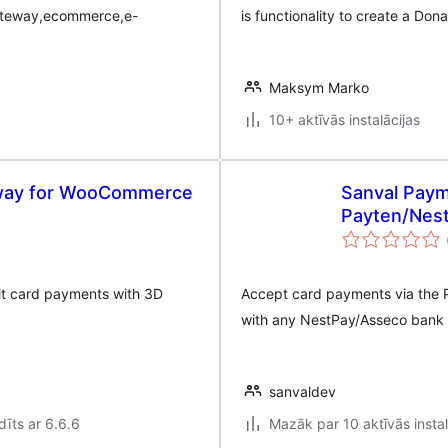
ateway,ecommerce,e-
is functionality to create a Don
Maksym Marko
10+ aktīvās instalācijas
way for WooCommerce
Sanval Paym
Payten/Nes
t card payments with 3D
Accept card payments via the 
with any NestPay/Asseco bank t
sanvaldev
īts ar 6.6.6
Mazāk par 10 aktīvās instal