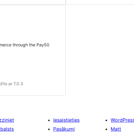
merce through the Pay50
īts ar 7.0.3
zziniet
Iesaistieties
WordPres
tbalsts
Pasākumi
Matt