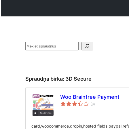
Meklēt
Spraudņa birka:
3D Secure
Woo Braintree Payment
vērtējumu
(8
)
kopsumma
card,woocommerce,dropin,hosted fields,paypal,refu