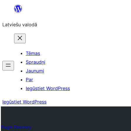
Pāriet
uz
Latviešu valodā
saturu
Tēmas
Spraudņi
Jaunumi
Par
Iegūstiet WordPress
Iegūstiet WordPress
Plugin Directory