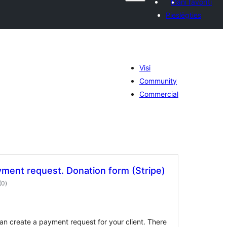
Mani favorīti
Pieslēgties
Visi
Community
Commercial
yment request. Donation form (Stripe)
vērtējumu
(0
)
kopsumma
n create a payment request for your client. There