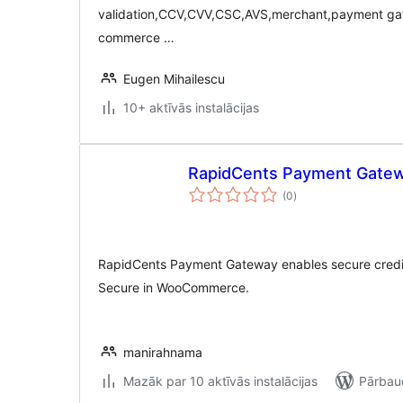
validation,CCV,CVV,CSC,AVS,merchant,payment g
commerce …
Eugen Mihailescu
10+ aktīvās instalācijas
RapidCents Payment Gate
vērtējumu
(0
)
kopsumma
RapidCents Payment Gateway enables secure credi
Secure in WooCommerce.
manirahnama
Mazāk par 10 aktīvās instalācijas
Pārbaud