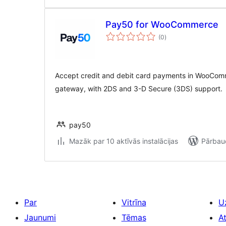
Pay50 for WooCommerce
vērtējumu
(0
)
kopsumma
Accept credit and debit card payments in WooCom
gateway, with 2DS and 3-D Secure (3DS) support.
pay50
Mazāk par 10 aktīvās instalācijas
Pārbaud
Par
Vitrīna
U
Jaunumi
Tēmas
A