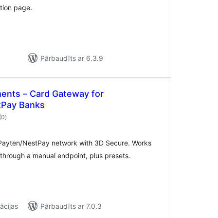
ation page.
Pārbaudīts ar 6.3.9
ents – Card Gateway for
tPay Banks
vērtējumu
(0
)
kopsumma
Payten/NestPay network with 3D Secure. Works
hrough a manual endpoint, plus presets.
ācijas
Pārbaudīts ar 7.0.3