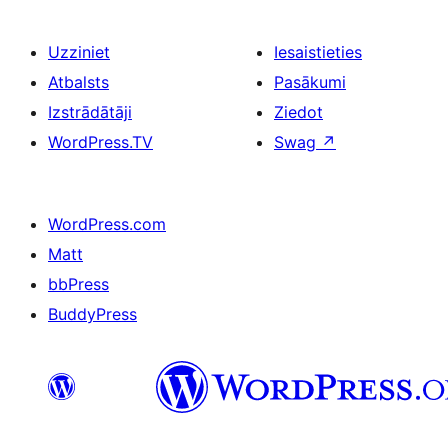
Uzziniet
Iesaistieties
Atbalsts
Pasākumi
Izstrādātāji
Ziedot
WordPress.TV
Swag
↗
WordPress.com
Matt
bbPress
BuddyPress