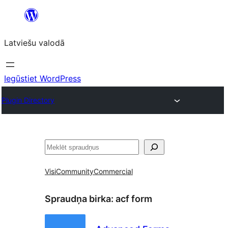
Pāriet
uz
Latviešu valodā
saturu
Iegūstiet WordPress
Plugin Directory
Meklēt
Visi
Community
Commercial
Spraudņa birka:
acf form