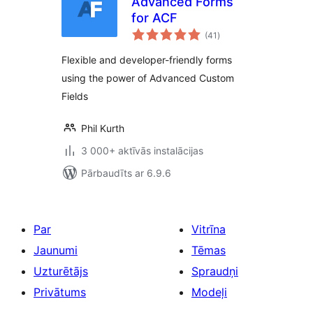
Advanced Forms
for ACF
vērtējumu
(41
)
kopsumma
Flexible and developer-friendly forms
using the power of Advanced Custom
Fields
Phil Kurth
3 000+ aktīvās instalācijas
Pārbaudīts ar 6.9.6
Par
Vitrīna
Jaunumi
Tēmas
Uzturētājs
Spraudņi
Privātums
Modeļi