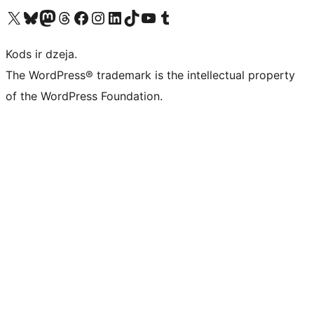
Apmeklējiet mūsu X (agrāk Twitter) kontu
Apmeklējiet mūsu Bluesky kontu
Apmeklējiet mūsu Mastodon kontu
Apmeklējiet mūsu Threads kontu
Apmeklējiet mūsu Facebook lapu
Apmeklējiet mūsu Instagram kontu
Apmeklējiet mūsu LinkedIn kontu
Apmeklējiet mūsu TikTok kontu
Apmeklējiet mūsu YouTube kanālu
Apmeklējiet mūsu Tumblr kontu
Kods ir dzeja.
The WordPress® trademark is the intellectual property
of the WordPress Foundation.