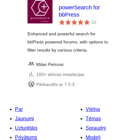
powerSearch for
bbPress
vērtējumu
(1
)
kopsumma
Enhanced and powerful search for
bbPress powered forums, with options to
filter results by various criteria.
Milan Petrovic
100+ aktīvās instalācijas
Pārbaudīts ar 7.0.3
Par
Vitrīna
Jaunumi
Tēmas
Uzturētājs
Spraudņi
Privātums
Modeļi