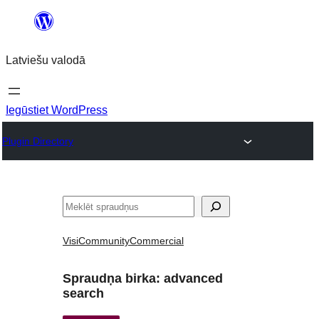
Pāriet
uz
Latviešu valodā
saturu
Iegūstiet WordPress
Plugin Directory
Meklēt
Visi
Community
Commercial
Spraudņa birka:
advanced
search