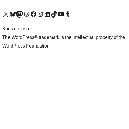
Apmeklējiet mūsu X (agrāk Twitter) kontu
Apmeklējiet mūsu Bluesky kontu
Apmeklējiet mūsu Mastodon kontu
Apmeklējiet mūsu Threads kontu
Apmeklējiet mūsu Facebook lapu
Apmeklējiet mūsu Instagram kontu
Apmeklējiet mūsu LinkedIn kontu
Apmeklējiet mūsu TikTok kontu
Apmeklējiet mūsu YouTube kanālu
Apmeklējiet mūsu Tumblr kontu
Kods ir dzeja.
The WordPress® trademark is the intellectual property of the
WordPress Foundation.