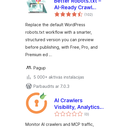
Better Robots.txt –
AI-Ready Crawl
vērtējumu
Control & Bot
(102
)
kopsumma
Governance
Replace the default WordPress
robots.txt workflow with a smarter,
structured version you can preview
before publishing, with Free, Pro, and
Premium ed …
Pagup
5 000+ aktīvās instalācijas
Pārbaudīts ar 7.0.3
AI Crawlers
Visibility, Analytics
vērtējumu
& Control
(0
)
kopsumma
Monitor AI crawlers and MCP traffic,