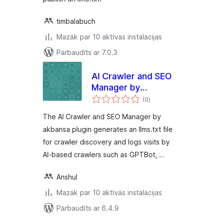
timbalabuch
Mazāk par 10 aktīvās instalācijas
Pārbaudīts ar 7.0.3
AI Crawler and SEO
Manager by
vērtējumu
akbansa
(0
)
kopsumma
The AI Crawler and SEO Manager by
akbansa plugin generates an llms.txt file
for crawler discovery and logs visits by
AI-based crawlers such as GPTBot, …
Anshul
Mazāk par 10 aktīvās instalācijas
Pārbaudīts ar 6.4.9