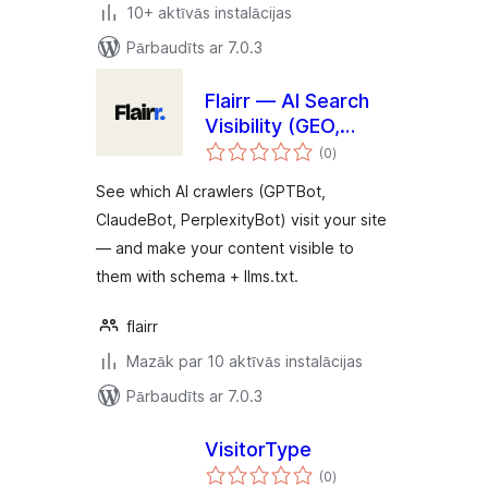
10+ aktīvās instalācijas
Pārbaudīts ar 7.0.3
Flairr — AI Search
Visibility (GEO,
vērtējumu
llms.txt & Schema
(0
)
kopsumma
for ChatGPT)
See which AI crawlers (GPTBot,
ClaudeBot, PerplexityBot) visit your site
— and make your content visible to
them with schema + llms.txt.
flairr
Mazāk par 10 aktīvās instalācijas
Pārbaudīts ar 7.0.3
VisitorType
vērtējumu
(0
)
kopsumma