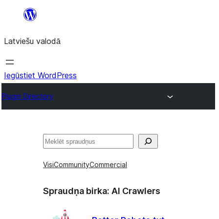
Pāriet
uz
Latviešu valodā
saturu
Iegūstiet WordPress
Plugin Directory
Meklēt
Visi
Community
Commercial
Spraudņa birka:
AI Crawlers