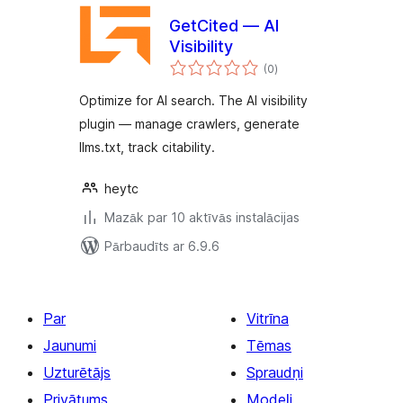
GetCited — AI
Visibility
vērtējumu
(0
)
kopsumma
Optimize for AI search. The AI visibility
plugin — manage crawlers, generate
llms.txt, track citability.
heytc
Mazāk par 10 aktīvās instalācijas
Pārbaudīts ar 6.9.6
Par
Vitrīna
Jaunumi
Tēmas
Uzturētājs
Spraudņi
Privātums
Modeļi