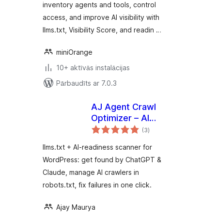
inventory agents and tools, control
access, and improve AI visibility with
llms.txt, Visibility Score, and readin …
miniOrange
10+ aktīvās instalācijas
Pārbaudīts ar 7.0.3
AJ Agent Crawl
Optimizer – AI
vērtējumu
Readiness Scanner
(3
)
kopsumma
& llms.txt for
llms.txt + AI-readiness scanner for
WordPress
WordPress: get found by ChatGPT &
Claude, manage AI crawlers in
robots.txt, fix failures in one click.
Ajay Maurya