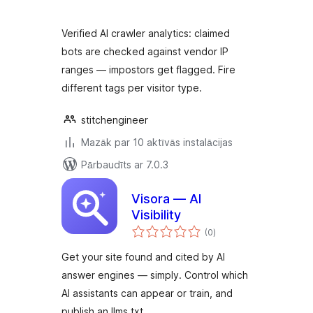
Verified AI crawler analytics: claimed
bots are checked against vendor IP
ranges — impostors get flagged. Fire
different tags per visitor type.
stitchengineer
Mazāk par 10 aktīvās instalācijas
Pārbaudīts ar 7.0.3
Visora — AI
Visibility
vērtējumu
(0
)
kopsumma
Get your site found and cited by AI
answer engines — simply. Control which
AI assistants can appear or train, and
publish an llms.txt.