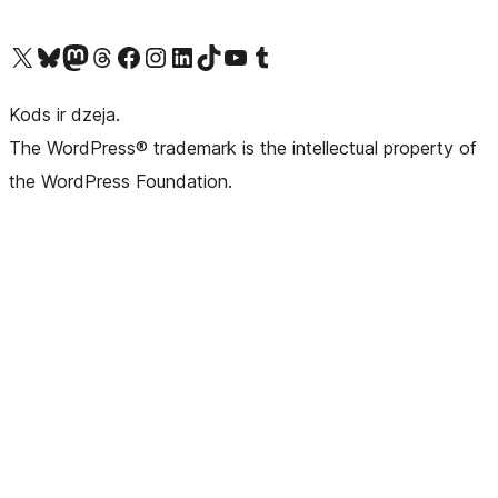
Apmeklējiet mūsu X (agrāk Twitter) kontu
Apmeklējiet mūsu Bluesky kontu
Apmeklējiet mūsu Mastodon kontu
Apmeklējiet mūsu Threads kontu
Apmeklējiet mūsu Facebook lapu
Apmeklējiet mūsu Instagram kontu
Apmeklējiet mūsu LinkedIn kontu
Apmeklējiet mūsu TikTok kontu
Apmeklējiet mūsu YouTube kanālu
Apmeklējiet mūsu Tumblr kontu
Kods ir dzeja.
The WordPress® trademark is the intellectual property of
the WordPress Foundation.