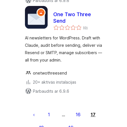
Pārbaudīts ar 6.9.6
One Two Three
Send
vērtējumu
(0
)
kopsumma
AI newsletters for WordPress. Draft with
Claude, audit before sending, deliver via
Resend or SMTP, manage subscribers —
all from your admin.
onetwothreesend
20+ aktīvās instalācijas
Pārbaudīts ar 6.9.6
Ziņu
numerācija
1
16
17
…
pēc