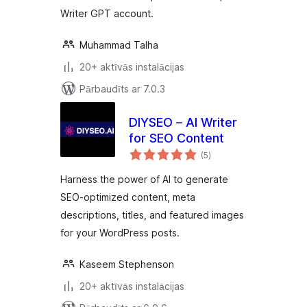
Writer GPT account.
Muhammad Talha
20+ aktīvās instalācijas
Pārbaudīts ar 7.0.3
DIYSEO – AI Writer
for SEO Content
vērtējumu
(5
)
kopsumma
Harness the power of AI to generate
SEO-optimized content, meta
descriptions, titles, and featured images
for your WordPress posts.
Kaseem Stephenson
20+ aktīvās instalācijas