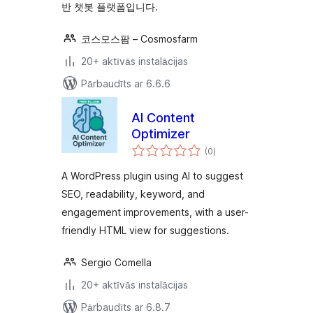
반 챗봇 플랫폼입니다.
코스모스팜 – Cosmosfarm
20+ aktīvās instalācijas
Pārbaudīts ar 6.6.6
AI Content
Optimizer
vērtējumu
(0
)
kopsumma
A WordPress plugin using AI to suggest
SEO, readability, keyword, and
engagement improvements, with a user-
friendly HTML view for suggestions.
Sergio Comella
20+ aktīvās instalācijas
Pārbaudīts ar 6.8.7