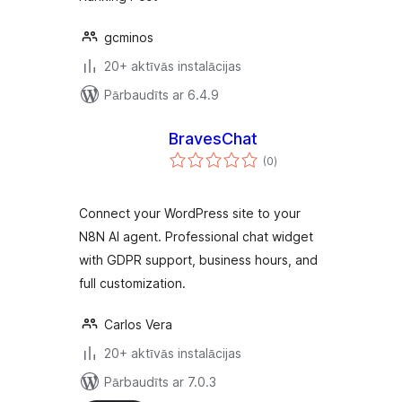
gcminos
20+ aktīvās instalācijas
Pārbaudīts ar 6.4.9
BravesChat
vērtējumu
(0
)
kopsumma
Connect your WordPress site to your
N8N AI agent. Professional chat widget
with GDPR support, business hours, and
full customization.
Carlos Vera
20+ aktīvās instalācijas
Pārbaudīts ar 7.0.3