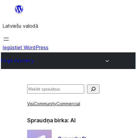
Pāriet
uz
Latviešu valodā
saturu
Iegūstiet WordPress
Plugin Directory
Meklēt
Visi
Community
Commercial
Spraudņa birka:
AI