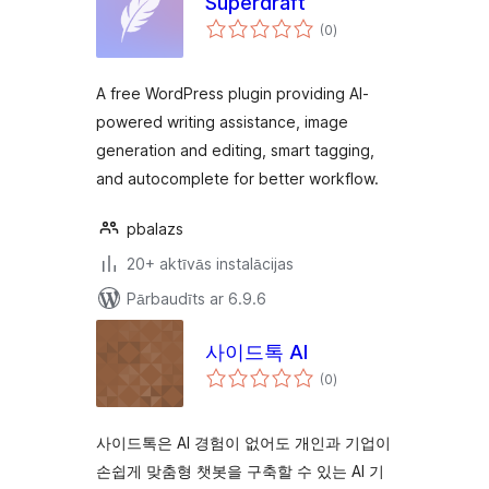
Superdraft
vērtējumu
(0
)
kopsumma
A free WordPress plugin providing AI-
powered writing assistance, image
generation and editing, smart tagging,
and autocomplete for better workflow.
pbalazs
20+ aktīvās instalācijas
Pārbaudīts ar 6.9.6
사이드톡 AI
vērtējumu
(0
)
kopsumma
사이드톡은 AI 경험이 없어도 개인과 기업이
손쉽게 맞춤형 챗봇을 구축할 수 있는 AI 기