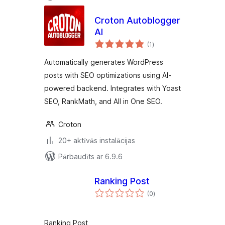
Croton Autoblogger
AI
vērtējumu
(1
)
kopsumma
Automatically generates WordPress
posts with SEO optimizations using AI-
powered backend. Integrates with Yoast
SEO, RankMath, and All in One SEO.
Croton
20+ aktīvās instalācijas
Pārbaudīts ar 6.9.6
Ranking Post
vērtējumu
(0
)
kopsumma
Ranking Post