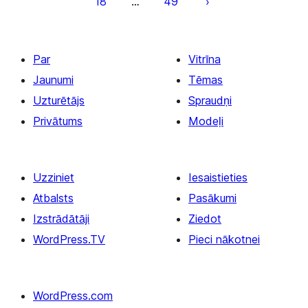
18
49
…
lappusēm
Par
Vitrīna
Jaunumi
Tēmas
Uzturētājs
Spraudņi
Privātums
Modeļi
Uzziniet
Iesaistieties
Atbalsts
Pasākumi
Izstrādātāji
Ziedot
WordPress.TV
Pieci nākotnei
WordPress.com