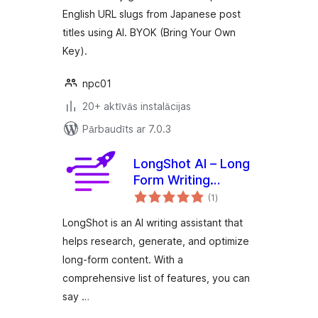
English URL slugs from Japanese post
titles using AI. BYOK (Bring Your Own
Key).
npc01
20+ aktīvās instalācijas
Pārbaudīts ar 7.0.3
LongShot AI – Long
Form Writing
vērtējumu
Assistant
(1
)
kopsumma
LongShot is an AI writing assistant that
helps research, generate, and optimize
long-form content. With a
comprehensive list of features, you can
say …