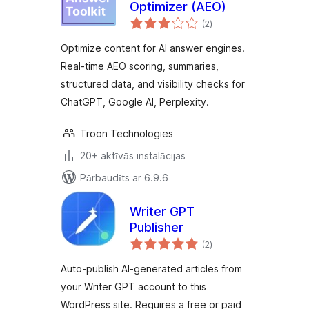
Optimizer (AEO)
vērtējumu
(2
)
kopsumma
Optimize content for AI answer engines.
Real-time AEO scoring, summaries,
structured data, and visibility checks for
ChatGPT, Google AI, Perplexity.
Troon Technologies
20+ aktīvās instalācijas
Pārbaudīts ar 6.9.6
Writer GPT
Publisher
vērtējumu
(2
)
kopsumma
Auto-publish AI-generated articles from
your Writer GPT account to this
WordPress site. Requires a free or paid