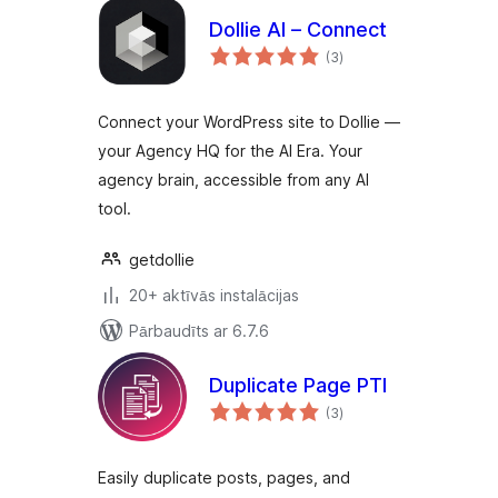
Dollie AI – Connect
vērtējumu
(3
)
kopsumma
Connect your WordPress site to Dollie —
your Agency HQ for the AI Era. Your
agency brain, accessible from any AI
tool.
getdollie
20+ aktīvās instalācijas
Pārbaudīts ar 6.7.6
Duplicate Page PTI
vērtējumu
(3
)
kopsumma
Easily duplicate posts, pages, and