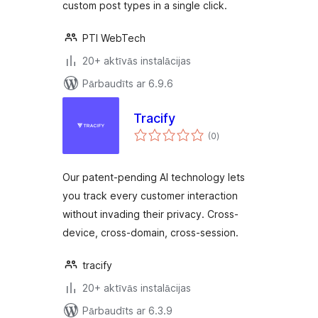
custom post types in a single click.
PTI WebTech
20+ aktīvās instalācijas
Pārbaudīts ar 6.9.6
Tracify
vērtējumu
(0
)
kopsumma
Our patent-pending AI technology lets
you track every customer interaction
without invading their privacy. Cross-
device, cross-domain, cross-session.
tracify
20+ aktīvās instalācijas
Pārbaudīts ar 6.3.9