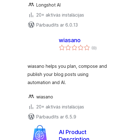
Longshot AI
20+ aktīvās instalācijas
Pārbaudīts ar 6.0.13
wiasano
vērtējumu
(0
)
kopsumma
wiasano helps you plan, compose and
publish your blog posts using
automation and AI.
wiasano
20+ aktīvās instalācijas
Pārbaudīts ar 6.5.9
AI Product
Description