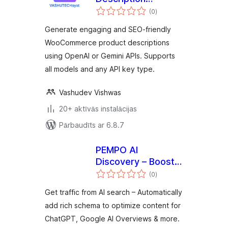
vērtējumu
Generator
(0
)
kopsumma
Generate engaging and SEO-friendly
WooCommerce product descriptions
using OpenAI or Gemini APIs. Supports
all models and any API key type.
Vashudev Vishwas
20+ aktīvās instalācijas
Pārbaudīts ar 6.8.7
PEMPO AI
Discovery – Boost
vērtējumu
LLM Traffic from
(0
)
kopsumma
ChatGPT, Google AI
Get traffic from AI search – Automatically
Overviews & More
add rich schema to optimize content for
ChatGPT, Google AI Overviews & more.