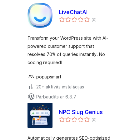
LiveChatAI
vērtējumu
(0
)
kopsumma
Transform your WordPress site with AI-
powered customer support that
resolves 70% of queries instantly. No
coding required!
popupsmart
20+ aktīvās instalācijas
Pārbaudīts ar 6.8.7
NPC Slug Genius
vērtējumu
(0
)
kopsumma
Automatically generates SEO-optimized