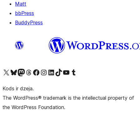
Matt
bbPress
BuddyPress
Apmeklējiet mūsu X (agrāk Twitter) kontu
Apmeklējiet mūsu Bluesky kontu
Apmeklējiet mūsu Mastodon kontu
Apmeklējiet mūsu Threads kontu
Apmeklējiet mūsu Facebook lapu
Apmeklējiet mūsu Instagram kontu
Apmeklējiet mūsu LinkedIn kontu
Apmeklējiet mūsu TikTok kontu
Apmeklējiet mūsu YouTube kanālu
Apmeklējiet mūsu Tumblr kontu
Kods ir dzeja.
The WordPress® trademark is the intellectual property of
the WordPress Foundation.