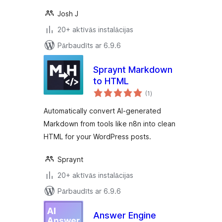
Josh J
20+ aktīvās instalācijas
Pārbaudīts ar 6.9.6
Spraynt Markdown
to HTML
vērtējumu
(1
)
kopsumma
Automatically convert AI-generated
Markdown from tools like n8n into clean
HTML for your WordPress posts.
Spraynt
20+ aktīvās instalācijas
Pārbaudīts ar 6.9.6
Answer Engine