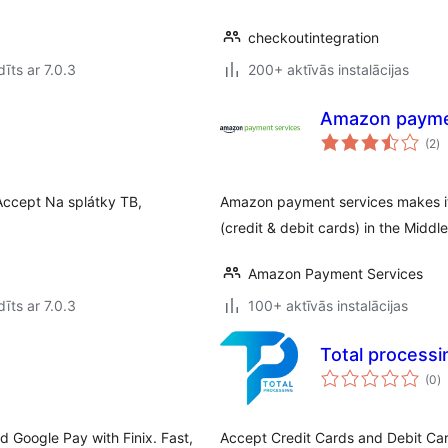
checkoutintegration
īts ar 7.0.3
200+ aktīvās instalācijas
Amazon payme
vē
(2
)
k
Accept Na splátky TB,
Amazon payment services makes it 
(credit & debit cards) in the Middle
Amazon Payment Services
īts ar 7.0.3
100+ aktīvās instalācijas
Total process
v
(0
)
k
 Google Pay with Finix. Fast,
Accept Credit Cards and Debit C