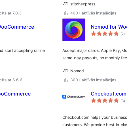
stitchexpress
īts ar 7.0.3
400+ aktīvās instalācijas
r WooCommerce
Nomod for W
vē
(2
)
k
d start accepting online
Accept major cards, Apple Pay, G
same-day payouts, no monthly fee
Nomod
īts ar 6.6.6
300+ aktīvās instalācijas
WooCommerce
Checkout.com
v
(3
)
k
Checkout.com helps your business
customers. We provide best-in-cla