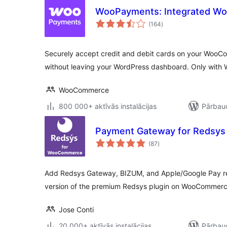
WooPayments: Integrated 
vērtējumu
(164
)
kopsumma
Securely accept credit and debit cards on your Woo
without leaving your WordPress dashboard. Only with
WooCommerce
800 000+ aktīvās instalācijas
Pārbaud
Payment Gateway for Redsy
vērtējumu
(87
)
kopsumma
Add Redsys Gateway, BIZUM, and Apple/Google Pay re
version of the premium Redsys plugin on WooCommer
Jose Conti
20 000+ aktīvās instalācijas
Pārbaud