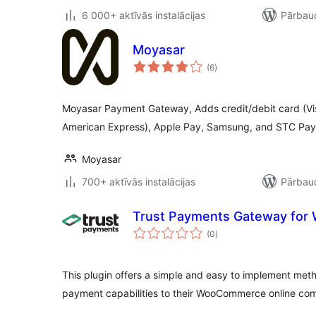
6 000+ aktīvās instalācijas
Pārbaud
Moyasar
vērtējumu
(6
)
kopsumma
Moyasar Payment Gateway, Adds credit/debit card (V
American Express), Apple Pay, Samsung, and STC Pay 
Moyasar
700+ aktīvās instalācijas
Pārbaud
Trust Payments Gateway fo
vērtējumu
(0
)
kopsumma
This plugin offers a simple and easy to implement met
payment capabilities to their WooCommerce online co