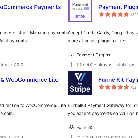
WooCommerce Payments
Payment Plugi
(29
Commerce store. Manage payments
Accept Credit Cards, Google Pay, 
 WooPayments.
more all in one plugin for free!
Payment Plugins
īts ar 7.0.3
100 000+ aktīvās instalācijas
s & WooCommerce Lite
FunnelKit Pay
(52
)
direction to WooCommerce. Lite
FunnelKit Payment Gateway for Str
ce.com.
you accept payments on your onlin
FunnelKit
īts ar 7.0.3
20 000+ aktīvās instalācijas