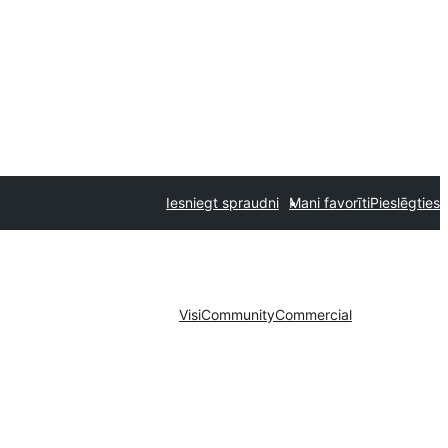
Iesniegt spraudni
Mani favorīti
Pieslēgties
Visi
Community
Commercial