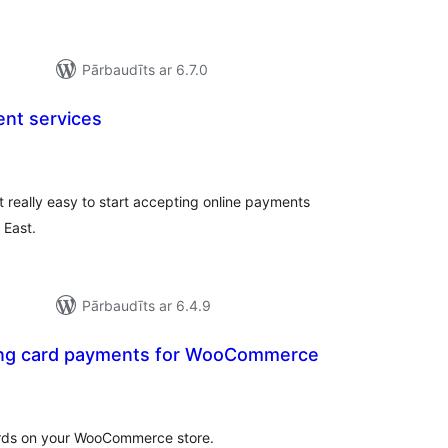
Pārbaudīts ar 6.7.0
nt services
rtējumu
opsumma
really easy to start accepting online payments
 East.
Pārbaudīts ar 6.4.9
ing card payments for WooCommerce
ērtējumu
opsumma
ards on your WooCommerce store.