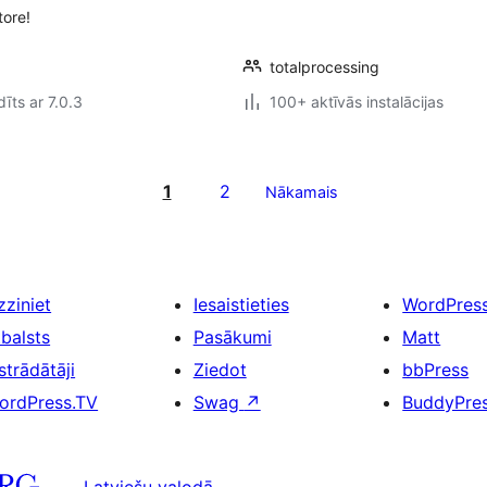
tore!
totalprocessing
īts ar 7.0.3
100+ aktīvās instalācijas
1
2
Nākamais
zziniet
Iesaistieties
WordPres
tbalsts
Pasākumi
Matt
strādātāji
Ziedot
bbPress
ordPress.TV
Swag
↗
BuddyPre
Latviešu valodā