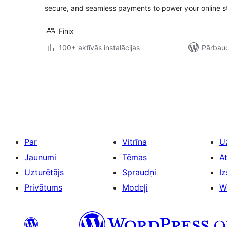
secure, and seamless payments to power your online s
Finix
100+ aktīvās instalācijas
Pārbaud
Ziņu
numerācija
pēc
lappusēm
Par
Vitrīna
U
Jaunumi
Tēmas
A
Uzturētājs
Spraudņi
Iz
Privātums
Modeļi
W