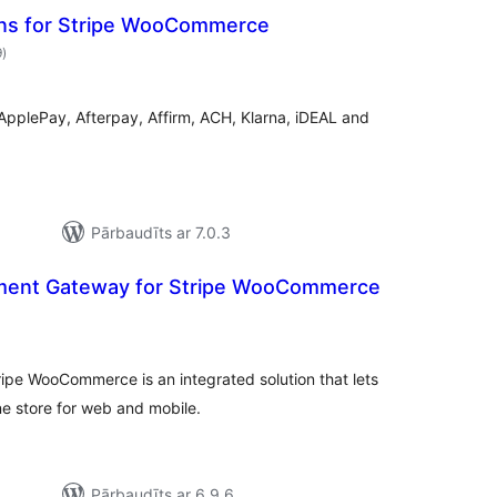
ns for Stripe WooCommerce
vērtējumu
9
)
kopsumma
ApplePay, Afterpay, Affirm, ACH, Klarna, iDEAL and
Pārbaudīts ar 7.0.3
ment Gateway for Stripe WooCommerce
vērtējumu
kopsumma
ipe WooCommerce is an integrated solution that lets
e store for web and mobile.
Pārbaudīts ar 6.9.6