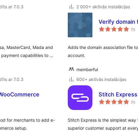
īts ar 7.0.3
2 000+ aktīvās instalācijas
Verify domain 
vē
(1
)
k
isa, MasterCard, Mada and
Adds the domain association file t
payment capabilities to …
account.
memberful
īts ar 7.0.3
600+ aktīvās instalācijas
r WooCommerce
Stitch Express
vē
(1
)
k
hod for merchants to add e-
Stitch Express is the simplest way 
mmerce setup.
superior customer support at every