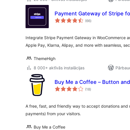
Payment Gateway of Stripe 
vērtējumu
(66
)
kopsumma
Integrate Stripe Payment Gateway in WooCommerce an
Apple Pay, Klarna, Alipay, and more with seamless, se
ThemeHigh
8 000+ aktīvās instalācijas
Pārbaud
Buy Me a Coffee – Button and
vērtējumu
(18
)
kopsumma
A free, fast, and friendly way to accept donations and
payments) from your visitors.
Buy Me a Coffee