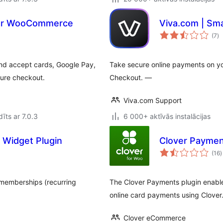
for WooCommerce
Viva.com | S
vē
(7
)
k
d accept cards, Google Pay,
Take secure online payments on 
cure checkout.
Checkout. —
Viva.com Support
īts ar 7.0.3
6 000+ aktīvās instalācijas
 Widget Plugin
Clover Payme
v
(16
)
 memberships (recurring
The Clover Payments plugin enab
online card payments using Clover
Clover eCommerce