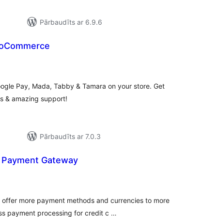
Pārbaudīts ar 6.9.6
ooCommerce
rtējumu
opsumma
oogle Pay, Mada, Tabby & Tamara on your store. Get
s & amazing support!
Pārbaudīts ar 7.0.3
 Payment Gateway
ērtējumu
opsumma
 offer more payment methods and currencies to more
ss payment processing for credit c …