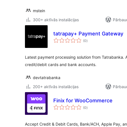
mstein
300+ aktīvās instalācijas
Pārbaud
tatrapay+ Payment Gateway
vērtējumu
(0
)
kopsumma
Latest payment processing solution from Tatrabanka. 
credit/debit cards and bank accounts.
devtatrabanka
200+ aktīvās instalācijas
Pārbaud
Finix for WooCommerce
vērtējumu
(0
)
kopsumma
Accept Credit & Debit Cards, Bank/ACH, Apple Pay, and