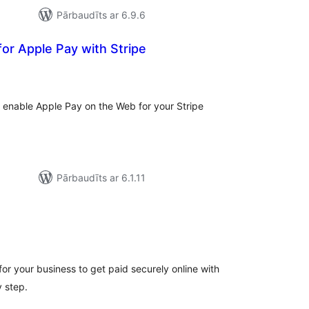
Pārbaudīts ar 6.9.6
for Apple Pay with Stripe
rtējumu
opsumma
o enable Apple Pay on the Web for your Stripe
Pārbaudīts ar 6.1.11
rtējumu
opsumma
for your business to get paid securely online with
 step.