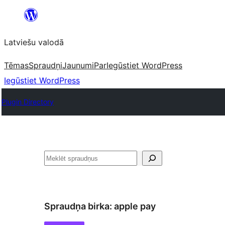
Pāriet
uz
Latviešu valodā
saturu
Tēmas
Spraudņi
Jaunumi
Par
Iegūstiet WordPress
Iegūstiet WordPress
Plugin Directory
Meklēt
Spraudņa birka:
apple pay