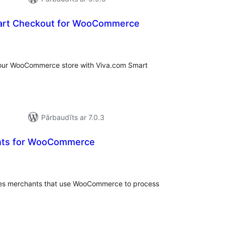
mart Checkout for WooCommerce
rtējumu
opsumma
your WooCommerce store with Viva.com Smart
Pārbaudīts ar 7.0.3
nts for WooCommerce
ērtējumu
kopsumma
les merchants that use WooCommerce to process
.