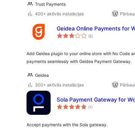
Trust Payments
400+ aktīvās instalācijas
Pārbaud
Geidea Online Payments fo
vērtējumu
(2
)
kopsumma
Add Geidea plugin to your online store with No Code an
payments seamlessly with Geidea Payment Gateway.
Geidea
300+ aktīvās instalācijas
Pārbaud
Sola Payment Gateway for 
vērtējumu
(1
)
kopsumma
Accept payments with the Sola gateway.