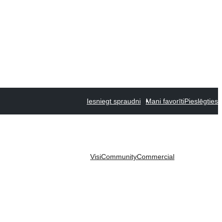
Iesniegt spraudni
Mani favorīti
Pieslēgties
Visi
Community
Commercial