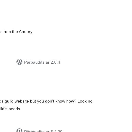
rtējumu
opsumma
ts from the Armory.
Pārbaudīts ar 2.8.4
rtējumu
opsumma
t's guild website but you don't know how? Look no
uild's needs.
Pārbaudīts ar 5.4.20