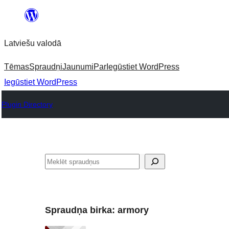
Pāriet
uz
Latviešu valodā
saturu
Tēmas
Spraudņi
Jaunumi
Par
Iegūstiet WordPress
Iegūstiet WordPress
Plugin Directory
Meklēt
Spraudņa birka:
armory