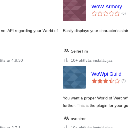
WoW Armory
vē
(0
)
k
.net API regarding your World of
Easily displays your character's sta
SeiferTim
īts ar 4.9.30
10+ aktīvās instalācijas
WoWpi Guild
vē
(3
)
k
You want a proper World of Warcraf
further. This is the plugin for your g
avenirer
īts ar 2.7.1
10+ aktīvās instalācijas