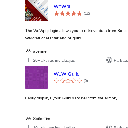
WoWpi
vērtējumu
(12
)
kopsumma
The WoWpi plugin allows you to retrieve data from Battle
Warcraft character and/or guild.
avenirer
20+ aktīvās instalācijas
Pārbaud
WoW Guild
vērtējumu
(0
)
kopsumma
Easily displays your Guild's Roster from the armory
SeiferTim
10+ aktīvās instalācijas
Pārbaud