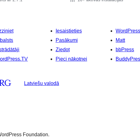
ziniet
Iesaistieties
WordPres
balsts
Pasākumi
Matt
strādātāji
Ziedot
bbPress
ordPress.TV
Pieci nākotnei
BuddyPre
Latviešu valodā
 WordPress Foundation.