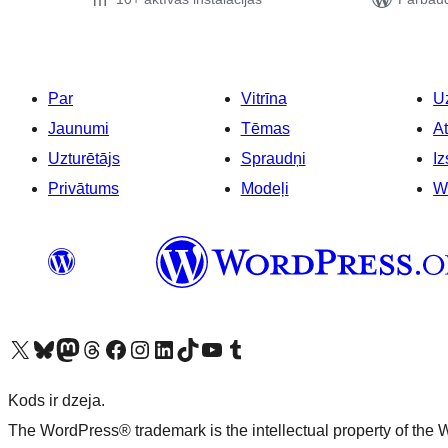
Par
Vitrīna
Uz
Jaunumi
Tēmas
At
Uzturētājs
Spraudņi
Iz
Privātums
Modeļi
W
Apmeklējiet mūsu X (agrāk Twitter) kontu
Apmeklējiet mūsu Bluesky kontu
Apmeklējiet mūsu Mastodon kontu
Apmeklējiet mūsu Threads kontu
Apmeklējiet mūsu Facebook lapu
Apmeklējiet mūsu Instagram kontu
Apmeklējiet mūsu LinkedIn kontu
Apmeklējiet mūsu TikTok kontu
Apmeklējiet mūsu YouTube kanālu
Apmeklējiet mūsu Tumblr kontu
Kods ir dzeja.
The WordPress® trademark is the intellectual property of the