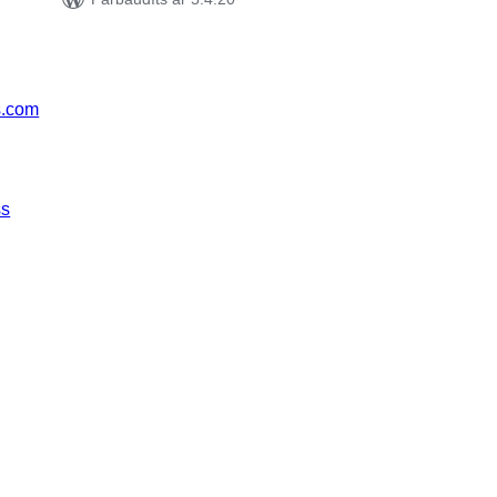
s.com
ss