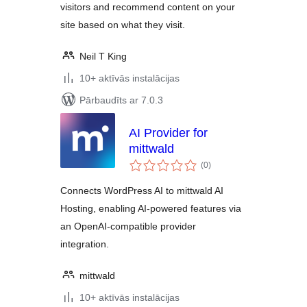
visitors and recommend content on your
site based on what they visit.
Neil T King
10+ aktīvās instalācijas
Pārbaudīts ar 7.0.3
AI Provider for
mittwald
vērtējumu
(0
)
kopsumma
Connects WordPress AI to mittwald AI
Hosting, enabling AI-powered features via
an OpenAI-compatible provider
integration.
mittwald
10+ aktīvās instalācijas