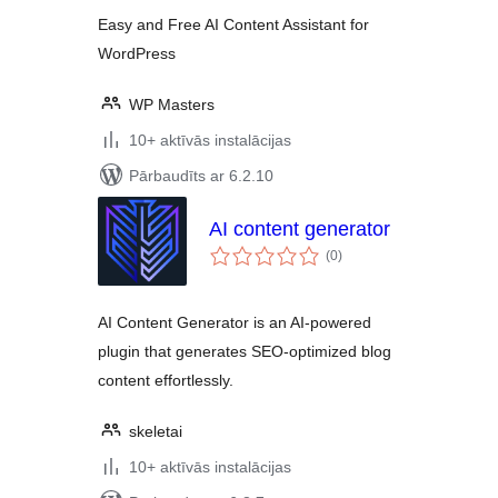
Easy and Free AI Content Assistant for
WordPress
WP Masters
10+ aktīvās instalācijas
Pārbaudīts ar 6.2.10
AI content generator
vērtējumu
(0
)
kopsumma
AI Content Generator is an AI-powered
plugin that generates SEO-optimized blog
content effortlessly.
skeletai
10+ aktīvās instalācijas