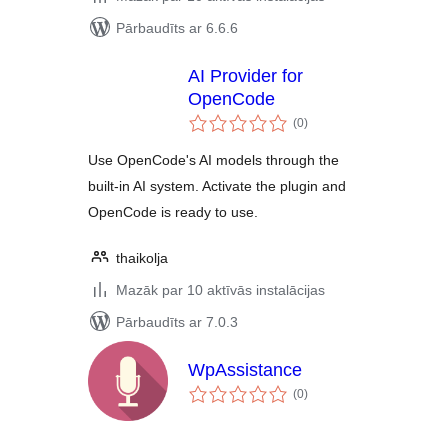
Pārbaudīts ar 6.6.6
AI Provider for
OpenCode
vērtējumu
(0
)
kopsumma
Use OpenCode's AI models through the
built-in AI system. Activate the plugin and
OpenCode is ready to use.
thaikolja
Mazāk par 10 aktīvās instalācijas
Pārbaudīts ar 7.0.3
WpAssistance
vērtējumu
(0
)
kopsumma