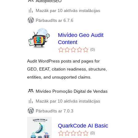
AutopilotSEO
Mazāk par 10 aktīvās instalācijas
Pārbaudīts ar 6.7.6
Mivídeo Geo Audit
Content
vērtējumu
(0
)
kopsumma
Audit WordPress posts and pages for
GEO, EEAT, citation readiness, structure,
entities, and unsupported claims.
Mivídeo Promoção Digital de Vendas
Mazāk par 10 aktīvās instalācijas
Pārbaudīts ar 7.0.3
QuarkCode AI Basic
vērtējumu
(0
)
kopsumma