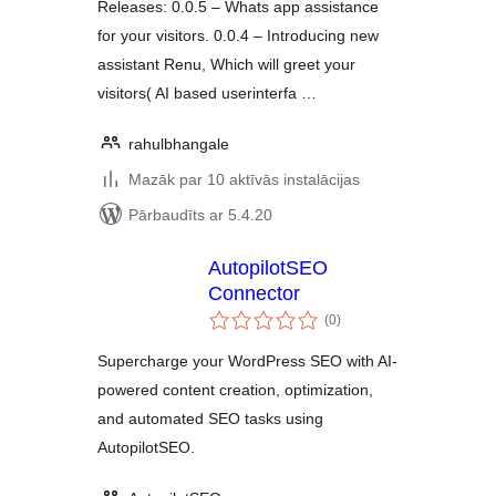
Releases: 0.0.5 – Whats app assistance
for your visitors. 0.0.4 – Introducing new
assistant Renu, Which will greet your
visitors( AI based userinterfa …
rahulbhangale
Mazāk par 10 aktīvās instalācijas
Pārbaudīts ar 5.4.20
AutopilotSEO
Connector
vērtējumu
(0
)
kopsumma
Supercharge your WordPress SEO with AI-
powered content creation, optimization,
and automated SEO tasks using
AutopilotSEO.