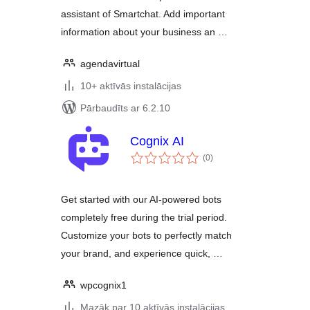
assistant of Smartchat. Add important
information about your business an …
agendavirtual
10+ aktīvās instalācijas
Pārbaudīts ar 6.2.10
Cognix AI
vērtējumu
(0
)
kopsumma
Get started with our AI-powered bots
completely free during the trial period.
Customize your bots to perfectly match
your brand, and experience quick, …
wpcognix1
Mazāk par 10 aktīvās instalācijas