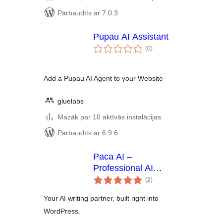
Pārbaudīts ar 7.0.3
Pupau AI Assistant
vērtējumu
(0
)
kopsumma
Add a Pupau AI Agent to your Website
gluelabs
Mazāk par 10 aktīvās instalācijas
Pārbaudīts ar 6.9.6
Paca AI –
Professional AI
vērtējumu
Content Assistant &
(2
)
kopsumma
Search
Your AI writing partner, built right into
WordPress.