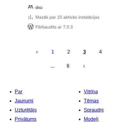
dxu
Mazāk par 10 aktīvās instalācijas
Pārbaudīts ar 7.0.3
Ziņu
numerācija
1
2
3
4
pēc
6
…
lappusēm
Par
Vitrīna
Jaunumi
Tēmas
Uzturētājs
Spraudņi
Privātums
Modeļi