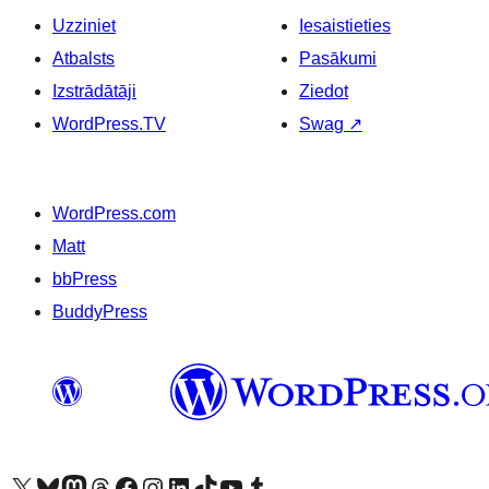
Uzziniet
Iesaistieties
Atbalsts
Pasākumi
Izstrādātāji
Ziedot
WordPress.TV
Swag
↗
WordPress.com
Matt
bbPress
BuddyPress
Apmeklējiet mūsu X (agrāk Twitter) kontu
Apmeklējiet mūsu Bluesky kontu
Apmeklējiet mūsu Mastodon kontu
Apmeklējiet mūsu Threads kontu
Apmeklējiet mūsu Facebook lapu
Apmeklējiet mūsu Instagram kontu
Apmeklējiet mūsu LinkedIn kontu
Apmeklējiet mūsu TikTok kontu
Apmeklējiet mūsu YouTube kanālu
Apmeklējiet mūsu Tumblr kontu