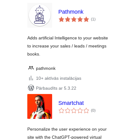
Pathmonk
vērtējumu
(1
)
kopsumma
Adds artificial Intelligence to your website
to increase your sales / leads / meetings
books.
pathmonk
10+ aktīvās instalācijas
Pārbaudīts ar 5.3.22
Smartchat
vērtējumu
(0
)
kopsumma
Personalize the user experience on your
site with the ChatGPT-powered virtual