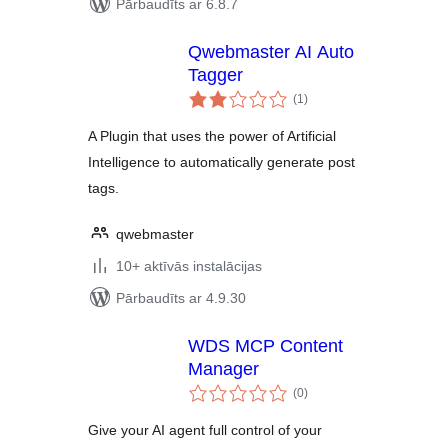
Pārbaudīts ar 6.8.7
Qwebmaster AI Auto
Tagger
vērtējumu
(1
)
kopsumma
A Plugin that uses the power of Artificial
Intelligence to automatically generate post
tags.
qwebmaster
10+ aktīvās instalācijas
Pārbaudīts ar 4.9.30
WDS MCP Content
Manager
vērtējumu
(0
)
kopsumma
Give your AI agent full control of your