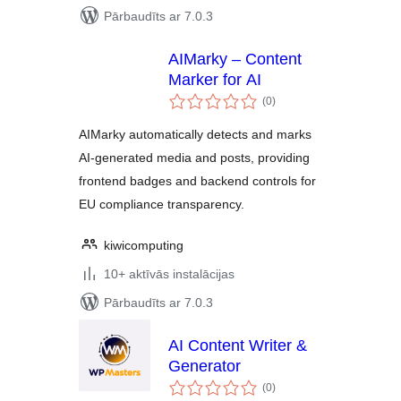
Pārbaudīts ar 7.0.3
AIMarky – Content
Marker for AI
vērtējumu
(0
)
kopsumma
AIMarky automatically detects and marks
AI-generated media and posts, providing
frontend badges and backend controls for
EU compliance transparency.
kiwicomputing
10+ aktīvās instalācijas
Pārbaudīts ar 7.0.3
AI Content Writer &
Generator
vērtējumu
(0
)
kopsumma