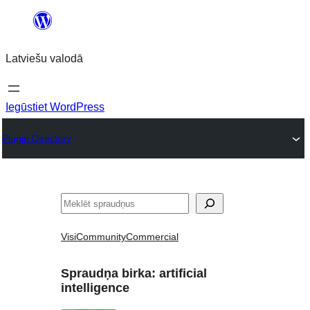
Pāriet
uz
Latviešu valodā
saturu
Iegūstiet WordPress
Plugin Directory
Meklēt
Visi
Community
Commercial
Spraudņa birka:
artificial
intelligence