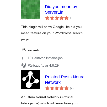
Did you mean by
ServerLin
vērtējumu
(1
)
kopsumma
This plugin will show Google like did you
mean feature on your WordPress search
page.
serverlin
10+ aktīvās instalācijas
Pārbaudīts ar 4.8.29
Related Posts Neural
Network
vērtējumu
(2
)
kopsumma
A custom Neural Network (Artificial
Intelligence) which will learn from your