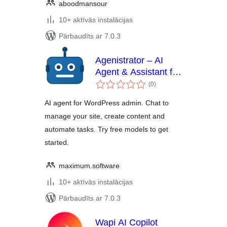
aboodmansour
10+ aktīvās instalācijas
Pārbaudīts ar 7.0.3
Agenistrator – AI
Agent & Assistant for
vērtējumu
WordPress Admin
(0
)
kopsumma
AI agent for WordPress admin. Chat to
manage your site, create content and
automate tasks. Try free models to get
started.
maximum.software
10+ aktīvās instalācijas
Pārbaudīts ar 7.0.3
Wapi AI Copilot