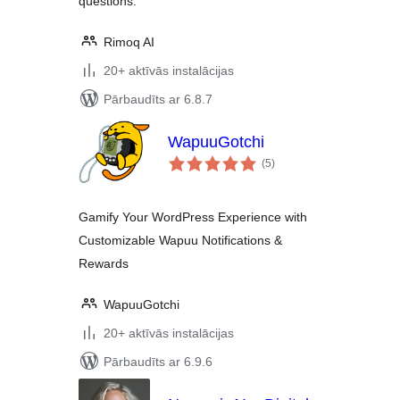
questions.
Rimoq AI
20+ aktīvās instalācijas
Pārbaudīts ar 6.8.7
WapuuGotchi
vērtējumu
(5
)
kopsumma
Gamify Your WordPress Experience with
Customizable Wapuu Notifications &
Rewards
WapuuGotchi
20+ aktīvās instalācijas
Pārbaudīts ar 6.9.6