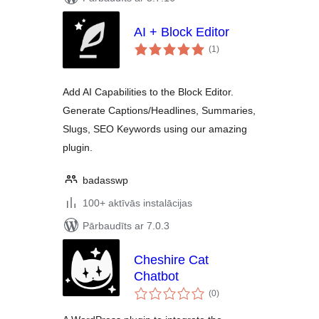
AI + Block Editor
vērtējumu
(1
)
kopsumma
Add AI Capabilities to the Block Editor.
Generate Captions/Headlines, Summaries,
Slugs, SEO Keywords using our amazing
plugin.
badasswp
100+ aktīvās instalācijas
Pārbaudīts ar 7.0.3
Cheshire Cat
Chatbot
vērtējumu
(0
)
kopsumma