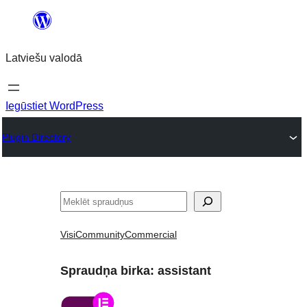
Pāriet
uz
Latviešu valodā
saturu
Iegūstiet WordPress
Plugin Directory
Meklēt
Visi
Community
Commercial
Spraudņa birka:
assistant