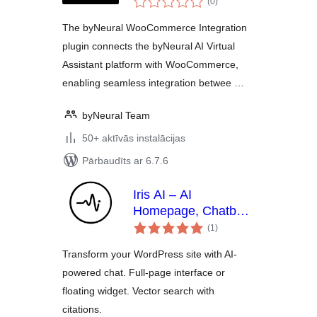
(0
)
kopsumma
The byNeural WooCommerce Integration
plugin connects the byNeural AI Virtual
Assistant platform with WooCommerce,
enabling seamless integration betwee …
byNeural Team
50+ aktīvās instalācijas
Pārbaudīts ar 6.7.6
Iris AI – AI
Homepage, Chatbot
vērtējumu
& Site Assistant
(1
)
kopsumma
Transform your WordPress site with AI-
powered chat. Full-page interface or
floating widget. Vector search with
citations.