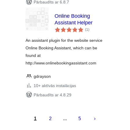
Pārbaudīts ar 6.8.7
Online Booking
Assistant Helper
vērtējumu
(1
)
kopsumma
An assistant plugin for the website service
Online Booking Assistant, which can be
found at
http://www.onlinebookingassistant.com
gdrayson
10+ aktīvās instalācijas
Pārbaudīts ar 4.8.29
Ziņu
numerācija
1
2
5
…
pēc