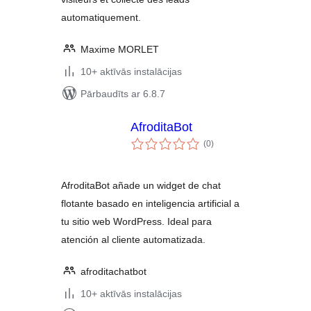
automatiquement.
Maxime MORLET
10+ aktīvās instalācijas
Pārbaudīts ar 6.8.7
AfroditaBot
vērtējumu
(0
)
kopsumma
AfroditaBot añade un widget de chat
flotante basado en inteligencia artificial a
tu sitio web WordPress. Ideal para
atención al cliente automatizada.
afroditachatbot
10+ aktīvās instalācijas