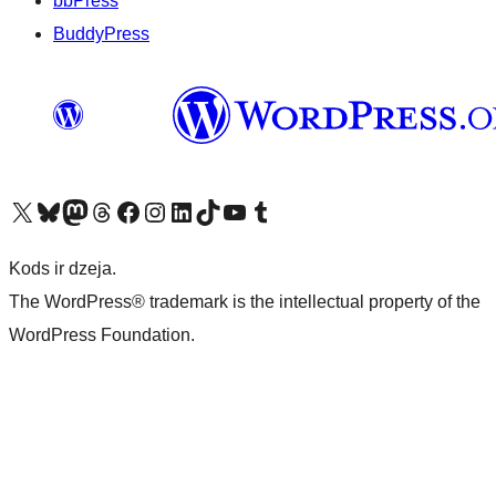
bbPress
BuddyPress
Apmeklējiet mūsu X (agrāk Twitter) kontu
Apmeklējiet mūsu Bluesky kontu
Apmeklējiet mūsu Mastodon kontu
Apmeklējiet mūsu Threads kontu
Apmeklējiet mūsu Facebook lapu
Apmeklējiet mūsu Instagram kontu
Apmeklējiet mūsu LinkedIn kontu
Apmeklējiet mūsu TikTok kontu
Apmeklējiet mūsu YouTube kanālu
Apmeklējiet mūsu Tumblr kontu
Kods ir dzeja.
The WordPress® trademark is the intellectual property of the
WordPress Foundation.