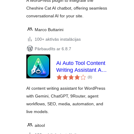
A WordPress plugin to integrate the
Cheshire Cat AI chatbot, offering seamless
conversational AI for your site.
Marco Buttarini
100+ aktīvās instalācijas
Pārbaudīts ar 6.8.7
Ai Auto Tool Content
Writing Assistant All
vērtējumu
in One
(8
)
kopsumma
AI content writing assistant for WordPress
with Gemini, ChatGPT, 9Router, agent
workflows, SEO, media, automation, and
live models.
aitool