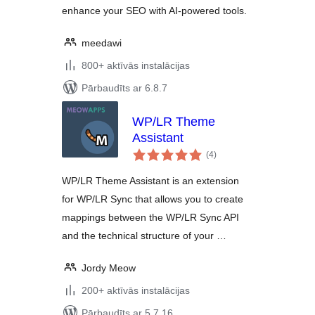
enhance your SEO with AI-powered tools.
meedawi
800+ aktīvās instalācijas
Pārbaudīts ar 6.8.7
WP/LR Theme
Assistant
vērtējumu
(4
)
kopsumma
WP/LR Theme Assistant is an extension
for WP/LR Sync that allows you to create
mappings between the WP/LR Sync API
and the technical structure of your …
Jordy Meow
200+ aktīvās instalācijas
Pārbaudīts ar 5.7.16