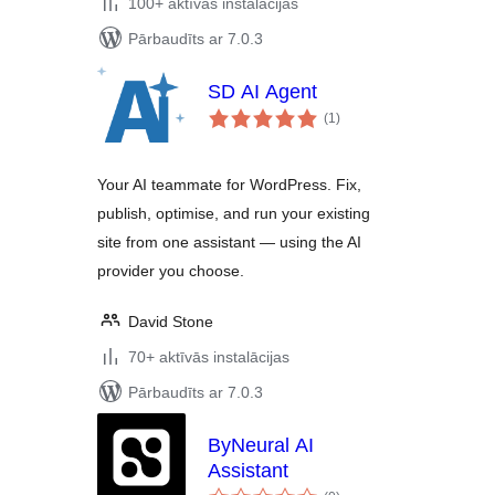
100+ aktīvās instalācijas
Pārbaudīts ar 7.0.3
SD AI Agent
vērtējumu
(1
)
kopsumma
Your AI teammate for WordPress. Fix,
publish, optimise, and run your existing
site from one assistant — using the AI
provider you choose.
David Stone
70+ aktīvās instalācijas
Pārbaudīts ar 7.0.3
ByNeural AI
Assistant
vērtējumu