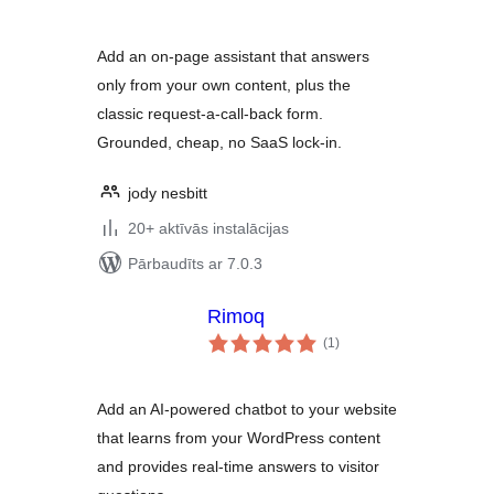
Add an on-page assistant that answers
only from your own content, plus the
classic request-a-call-back form.
Grounded, cheap, no SaaS lock-in.
jody nesbitt
20+ aktīvās instalācijas
Pārbaudīts ar 7.0.3
Rimoq
vērtējumu
(1
)
kopsumma
Add an AI-powered chatbot to your website
that learns from your WordPress content
and provides real-time answers to visitor