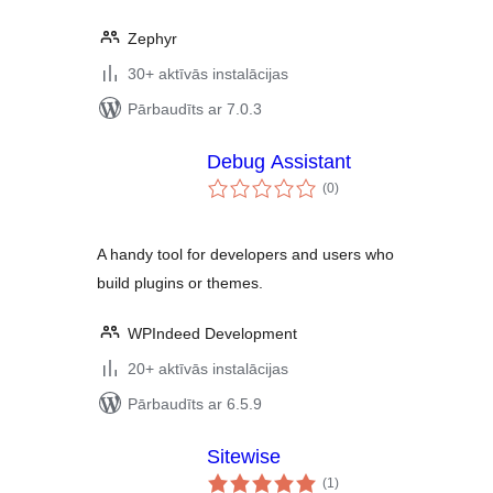
Zephyr
30+ aktīvās instalācijas
Pārbaudīts ar 7.0.3
Debug Assistant
vērtējumu
(0
)
kopsumma
A handy tool for developers and users who
build plugins or themes.
WPIndeed Development
20+ aktīvās instalācijas
Pārbaudīts ar 6.5.9
Sitewise
vērtējumu
(1
)
kopsumma