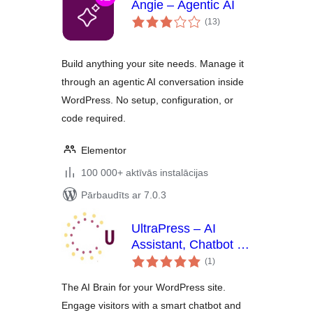
Angie – Agentic AI
vērtējumu
(13
)
kopsumma
Build anything your site needs. Manage it
through an agentic AI conversation inside
WordPress. No setup, configuration, or
code required.
Elementor
100 000+ aktīvās instalācijas
Pārbaudīts ar 7.0.3
UltraPress – AI
Assistant, Chatbot &
vērtējumu
SEO
(1
)
kopsumma
The AI Brain for your WordPress site.
Engage visitors with a smart chatbot and