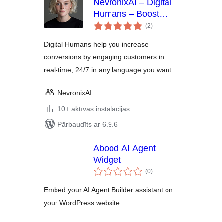
NevronixAI – Digital
Humans – Boost
vērtējumu
Sales, Capture More
(2
)
kopsumma
Leads, and Reduce
Digital Humans help you increase
Support Costs
conversions by engaging customers in
real-time, 24/7 in any language you want.
NevronixAI
10+ aktīvās instalācijas
Pārbaudīts ar 6.9.6
Abood AI Agent
Widget
vērtējumu
(0
)
kopsumma
Embed your AI Agent Builder assistant on
your WordPress website.