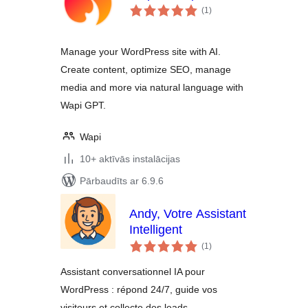
vērtējumu
(1
)
kopsumma
Manage your WordPress site with AI.
Create content, optimize SEO, manage
media and more via natural language with
Wapi GPT.
Wapi
10+ aktīvās instalācijas
Pārbaudīts ar 6.9.6
Andy, Votre Assistant
Intelligent
vērtējumu
(1
)
kopsumma
Assistant conversationnel IA pour
WordPress : répond 24/7, guide vos
visiteurs et collecte des leads