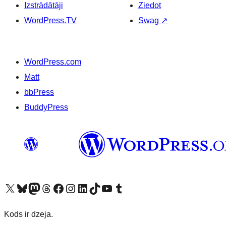
Izstrādātāji
Ziedot
WordPress.TV
Swag
↗
WordPress.com
Matt
bbPress
BuddyPress
Apmeklējiet mūsu X (agrāk Twitter) kontu
Apmeklējiet mūsu Bluesky kontu
Apmeklējiet mūsu Mastodon kontu
Apmeklējiet mūsu Threads kontu
Apmeklējiet mūsu Facebook lapu
Apmeklējiet mūsu Instagram kontu
Apmeklējiet mūsu LinkedIn kontu
Apmeklējiet mūsu TikTok kontu
Apmeklējiet mūsu YouTube kanālu
Apmeklējiet mūsu Tumblr kontu
Kods ir dzeja.