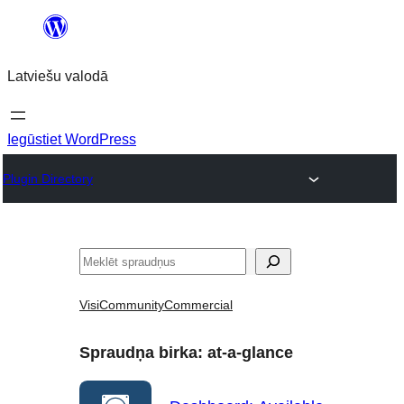
Pāriet
uz
Latviešu valodā
saturu
Iegūstiet WordPress
Plugin Directory
Meklēt
Visi
Community
Commercial
Spraudņa birka:
at-a-glance