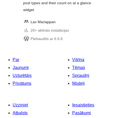
post types and their count on at a glance
widget.
Lax Mariappan
20+ aktīvās instalācijas
Pārbaudīts ar 6.6.6
Par
Vitrīna
Jaunumi
Tēmas
Uzturētājs
Spraudņi
Privātums
Modeļi
Uzziniet
Iesaistieties
Atbalsts
Pasākumi