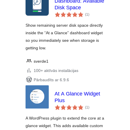
Dashboard: Available
Disk Space
vērtējumu
(1
)
kopsumma
Show remaining server disk space directly
inside the “At a Glance” dashboard widget
so you immediately see when storage is
getting low.
sverde1
100+ aktīvās instalācijas
Pārbaudīts ar 6.9.6
At A Glance Widget
Plus
vērtējumu
(1
)
kopsumma
A WordPress plugin to extend the core at a
glance widget. This adds available custom