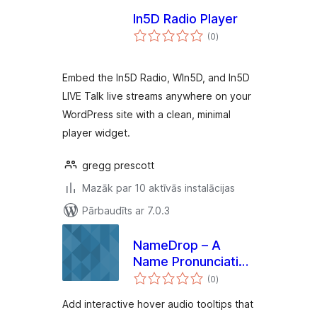
In5D Radio Player
vērtējumu
(0
)
kopsumma
Embed the In5D Radio, WIn5D, and In5D
LIVE Talk live streams anywhere on your
WordPress site with a clean, minimal
player widget.
gregg prescott
Mazāk par 10 aktīvās instalācijas
Pārbaudīts ar 7.0.3
NameDrop – A
Name Pronunciation
vērtējumu
Service
(0
)
kopsumma
Add interactive hover audio tooltips that