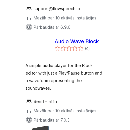
support@flowspeech.io
Mazāk par 10 aktīvās instalācijas
Pārbaudīts ar 6.9.6
Audio Wave Block
vērtējumu
(0
)
kopsumma
A simple audio player for the Block
editor with just a Play/Pause button and
a waveform representing the
soundwaves.
Senff – a11n
Mazāk par 10 aktīvās instalācijas
Pārbaudīts ar 7.0.3