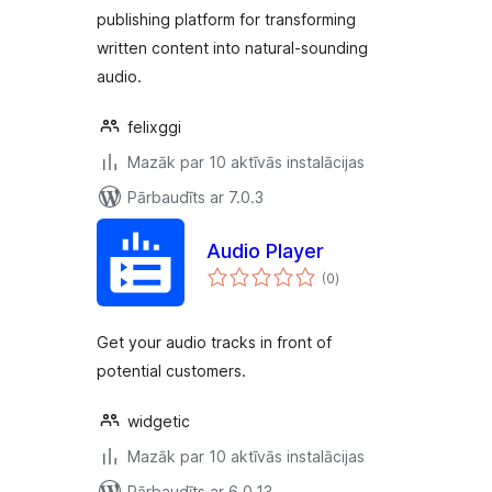
publishing platform for transforming
written content into natural-sounding
audio.
felixggi
Mazāk par 10 aktīvās instalācijas
Pārbaudīts ar 7.0.3
Audio Player
vērtējumu
(0
)
kopsumma
Get your audio tracks in front of
potential customers.
widgetic
Mazāk par 10 aktīvās instalācijas
Pārbaudīts ar 6.0.13