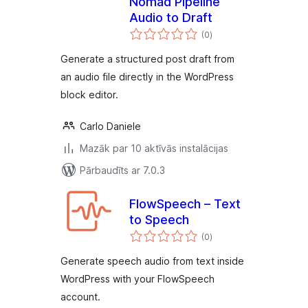
Nomad Pipeline
Audio to Draft
vērtējumu
(0
)
kopsumma
Generate a structured post draft from
an audio file directly in the WordPress
block editor.
Carlo Daniele
Mazāk par 10 aktīvās instalācijas
Pārbaudīts ar 7.0.3
FlowSpeech – Text
to Speech
vērtējumu
(0
)
kopsumma
Generate speech audio from text inside
WordPress with your FlowSpeech
account.