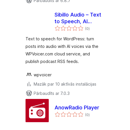
Pārbaudīts ar 6.8.7
Sibillo Audio – Text
to Speech, AI
vērtējumu
Voices & Podcast
(0
)
kopsumma
Feeds
Text to speech for WordPress: turn
posts into audio with AI voices via the
WPVoicer.com cloud service, and
publish podcast RSS feeds.
wpvoicer
Mazāk par 10 aktīvās instalācijas
Pārbaudīts ar 7.0.3
AnowRadio Player
vērtējumu
(0
)
kopsumma