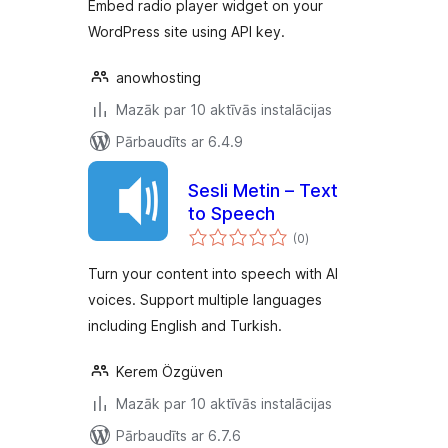
Embed radio player widget on your
WordPress site using API key.
anowhosting
Mazāk par 10 aktīvās instalācijas
Pārbaudīts ar 6.4.9
Sesli Metin – Text
to Speech
vērtējumu
(0
)
kopsumma
Turn your content into speech with AI
voices. Support multiple languages
including English and Turkish.
Kerem Özgüven
Mazāk par 10 aktīvās instalācijas
Pārbaudīts ar 6.7.6