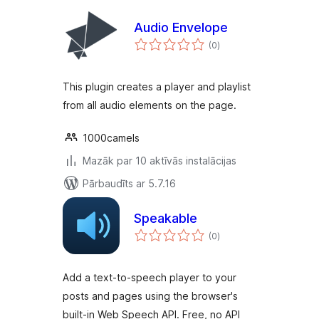
Audio Envelope
vērtējumu
(0
)
kopsumma
This plugin creates a player and playlist
from all audio elements on the page.
1000camels
Mazāk par 10 aktīvās instalācijas
Pārbaudīts ar 5.7.16
Speakable
vērtējumu
(0
)
kopsumma
Add a text-to-speech player to your
posts and pages using the browser's
built-in Web Speech API. Free, no API