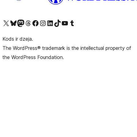
Apmeklējiet mūsu X (agrāk Twitter) kontu
Apmeklējiet mūsu Bluesky kontu
Apmeklējiet mūsu Mastodon kontu
Apmeklējiet mūsu Threads kontu
Apmeklējiet mūsu Facebook lapu
Apmeklējiet mūsu Instagram kontu
Apmeklējiet mūsu LinkedIn kontu
Apmeklējiet mūsu TikTok kontu
Apmeklējiet mūsu YouTube kanālu
Apmeklējiet mūsu Tumblr kontu
Kods ir dzeja.
The WordPress® trademark is the intellectual property of
the WordPress Foundation.