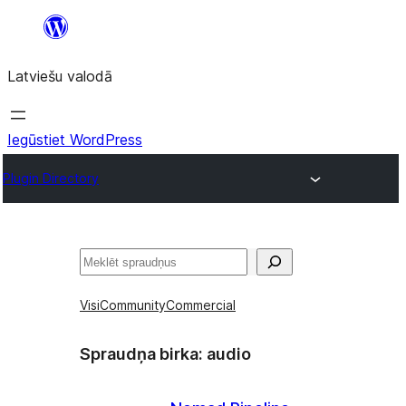
Pāriet
uz
Latviešu valodā
saturu
Iegūstiet WordPress
Plugin Directory
Meklēt
Visi
Community
Commercial
Spraudņa birka:
audio