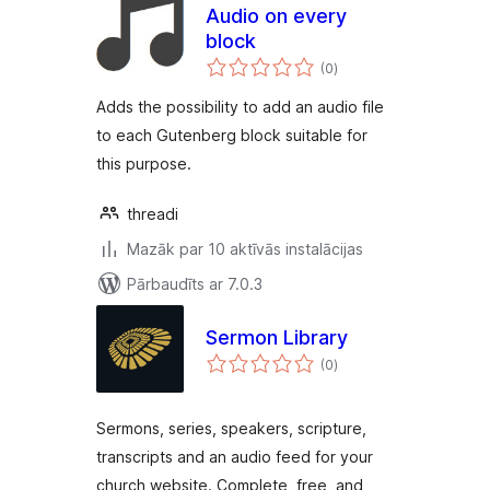
Audio on every
block
vērtējumu
(0
)
kopsumma
Adds the possibility to add an audio file
to each Gutenberg block suitable for
this purpose.
threadi
Mazāk par 10 aktīvās instalācijas
Pārbaudīts ar 7.0.3
Sermon Library
vērtējumu
(0
)
kopsumma
Sermons, series, speakers, scripture,
transcripts and an audio feed for your
church website. Complete, free, and