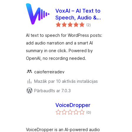
VoxAI – AI Text to
Speech, Audio &
vērtējumu
Summary for Posts
(2
)
kopsumma
AI text to speech for WordPress posts:
add audio narration and a smart AI
summary in one click. Powered by
OpenAI, no recording needed.
caioferreiradev
Mazāk par 10 aktīvās instalācijas
Pārbaudīts ar 7.0.3
VoiceDropper
vērtējumu
(0
)
kopsumma
VoiceDropper is an AI-powered audio