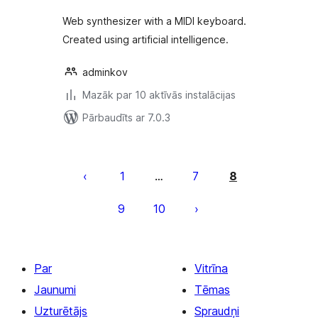
Web synthesizer with a MIDI keyboard.
Created using artificial intelligence.
adminkov
Mazāk par 10 aktīvās instalācijas
Pārbaudīts ar 7.0.3
Ziņu
numerācija
1
7
8
…
pēc
9
10
lappusēm
Par
Vitrīna
Jaunumi
Tēmas
Uzturētājs
Spraudņi