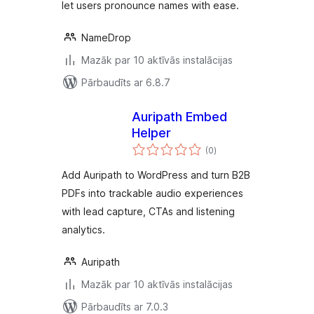
let users pronounce names with ease.
NameDrop
Mazāk par 10 aktīvās instalācijas
Pārbaudīts ar 6.8.7
Auripath Embed
Helper
vērtējumu
(0
)
kopsumma
Add Auripath to WordPress and turn B2B
PDFs into trackable audio experiences
with lead capture, CTAs and listening
analytics.
Auripath
Mazāk par 10 aktīvās instalācijas
Pārbaudīts ar 7.0.3