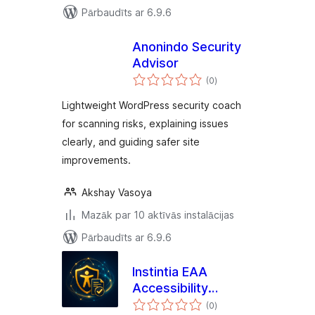
Pārbaudīts ar 6.9.6
Anonindo Security
Advisor
vērtējumu
(0
)
kopsumma
Lightweight WordPress security coach
for scanning risks, explaining issues
clearly, and guiding safer site
improvements.
Akshay Vasoya
Mazāk par 10 aktīvās instalācijas
Pārbaudīts ar 6.9.6
Instintia EAA
Accessibility
vērtējumu
Reports
(0
)
kopsumma