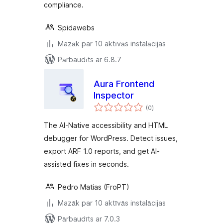
compliance.
Spidawebs
Mazāk par 10 aktīvās instalācijas
Pārbaudīts ar 6.8.7
Aura Frontend
Inspector
vērtējumu
(0
)
kopsumma
The AI-Native accessibility and HTML
debugger for WordPress. Detect issues,
export ARF 1.0 reports, and get AI-
assisted fixes in seconds.
Pedro Matias (FroPT)
Mazāk par 10 aktīvās instalācijas
Pārbaudīts ar 7.0.3