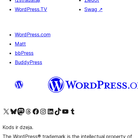
Izstrādātāji
Ziedot
WordPress.TV
Swag
↗
WordPress.com
Matt
bbPress
BuddyPress
Apmeklējiet mūsu X (agrāk Twitter) kontu
Apmeklējiet mūsu Bluesky kontu
Apmeklējiet mūsu Mastodon kontu
Apmeklējiet mūsu Threads kontu
Apmeklējiet mūsu Facebook lapu
Apmeklējiet mūsu Instagram kontu
Apmeklējiet mūsu LinkedIn kontu
Apmeklējiet mūsu TikTok kontu
Apmeklējiet mūsu YouTube kanālu
Apmeklējiet mūsu Tumblr kontu
Kods ir dzeja.
The WordPress® trademark is the intellectual property of