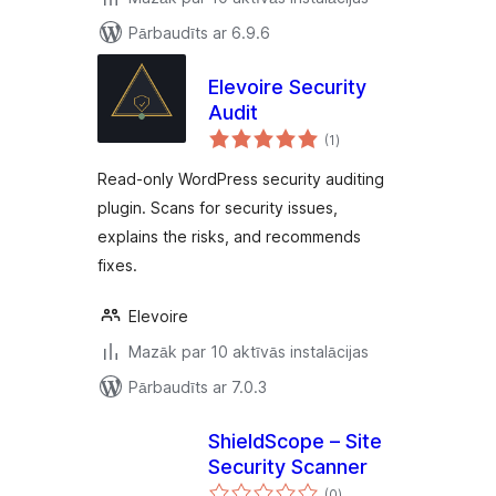
Pārbaudīts ar 6.9.6
Elevoire Security
Audit
vērtējumu
(1
)
kopsumma
Read-only WordPress security auditing
plugin. Scans for security issues,
explains the risks, and recommends
fixes.
Elevoire
Mazāk par 10 aktīvās instalācijas
Pārbaudīts ar 7.0.3
ShieldScope – Site
Security Scanner
vērtējumu
(0
)