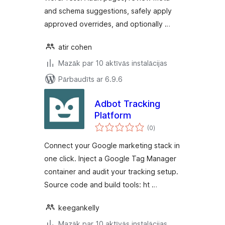
and schema suggestions, safely apply
approved overrides, and optionally …
atir cohen
Mazāk par 10 aktīvās instalācijas
Pārbaudīts ar 6.9.6
Adbot Tracking
Platform
vērtējumu
(0
)
kopsumma
Connect your Google marketing stack in
one click. Inject a Google Tag Manager
container and audit your tracking setup.
Source code and build tools: ht …
keegankelly
Mazāk par 10 aktīvās instalācijas