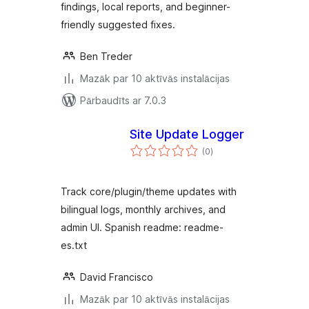
findings, local reports, and beginner-
friendly suggested fixes.
Ben Treder
Mazāk par 10 aktīvās instalācijas
Pārbaudīts ar 7.0.3
Site Update Logger
vērtējumu
(0
)
kopsumma
Track core/plugin/theme updates with
bilingual logs, monthly archives, and
admin UI. Spanish readme: readme-
es.txt
David Francisco
Mazāk par 10 aktīvās instalācijas