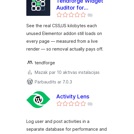
Tendforge Widget
Auditor for
vērtējumu
Elementor
(0
)
kopsumma
See the real CSS/JS kilobytes each
unused Elementor addon still loads on
every page — measured from a live
render — so removal actually pays off.
tendforge
Mazāk par 10 aktīvās instalācijas
Pārbaudīts ar 7.0.3
Activity Lens
vērtējumu
(0
)
kopsumma
Log user and post activities in a
separate database for performance and