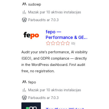
sudowp
Mazāk par 10 aktīvās instalācijas
Pārbaudīts ar 7.0.3
fepo —
Performance & GEO
vērtējumu
Audit
(0
)
kopsumma
Audit your site's performance, AI visibility
(GEO), and GDPR compliance — directly
in the WordPress dashboard. First audit
free, no registration.
fepo
Mazāk par 10 aktīvās instalācijas
Pārbaudīts ar 7.0.3