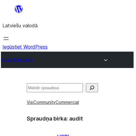
Pāriet
uz
Latviešu valodā
saturu
Iegūstiet WordPress
Plugin Directory
Meklēt
Visi
Community
Commercial
Spraudņa birka:
audit