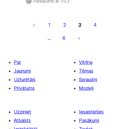
Pārbaudīts ar 7.0.3
Ziņu
numerācija
1
2
3
4
pēc
6
…
lappusēm
Par
Vitrīna
Jaunumi
Tēmas
Uzturētājs
Spraudņi
Privātums
Modeļi
Uzziniet
Iesaistieties
Atbalsts
Pasākumi