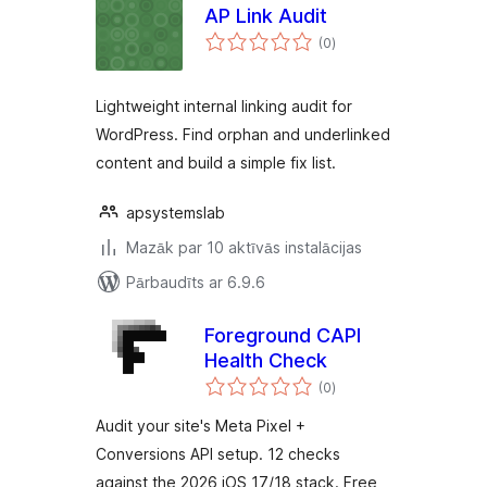
AP Link Audit
vērtējumu
(0
)
kopsumma
Lightweight internal linking audit for
WordPress. Find orphan and underlinked
content and build a simple fix list.
apsystemslab
Mazāk par 10 aktīvās instalācijas
Pārbaudīts ar 6.9.6
Foreground CAPI
Health Check
vērtējumu
(0
)
kopsumma
Audit your site's Meta Pixel +
Conversions API setup. 12 checks
against the 2026 iOS 17/18 stack. Free,