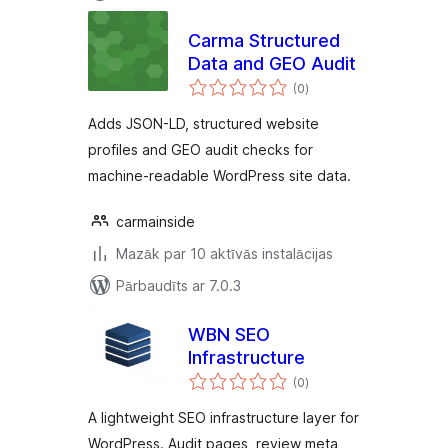
Carma Structured
Data and GEO Audit
vērtējumu
(0
)
kopsumma
Adds JSON-LD, structured website
profiles and GEO audit checks for
machine-readable WordPress site data.
carmainside
Mazāk par 10 aktīvās instalācijas
Pārbaudīts ar 7.0.3
WBN SEO
Infrastructure
vērtējumu
(0
)
kopsumma
A lightweight SEO infrastructure layer for
WordPress. Audit pages, review meta