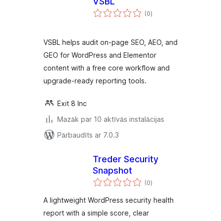
VSBL
vērtējumu
(0
)
kopsumma
VSBL helps audit on-page SEO, AEO, and
GEO for WordPress and Elementor
content with a free core workflow and
upgrade-ready reporting tools.
Exit 8 Inc
Mazāk par 10 aktīvās instalācijas
Pārbaudīts ar 7.0.3
Treder Security
Snapshot
vērtējumu
(0
)
kopsumma
A lightweight WordPress security health
report with a simple score, clear