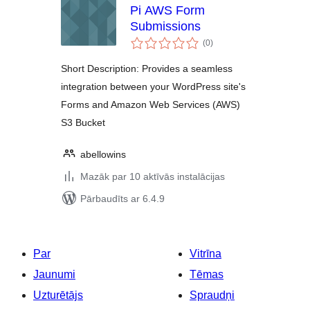
Pi AWS Form
Submissions
vērtējumu
(0
)
kopsumma
Short Description: Provides a seamless
integration between your WordPress site's
Forms and Amazon Web Services (AWS)
S3 Bucket
abellowins
Mazāk par 10 aktīvās instalācijas
Pārbaudīts ar 6.4.9
Par
Vitrīna
Jaunumi
Tēmas
Uzturētājs
Spraudņi