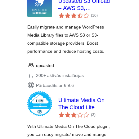
Upcasted S3 Offload
– AWS S3,
vērtējumu
DigitalOcean
(10
)
kopsumma
Spaces, Backblaze,
Easily migrate and manage WordPress
MinIO Storage
Media Library files to AWS S3 or S3-
Integration
compatible storage providers. Boost
performance and reduce hosting costs.
upcasted
200+ aktīvās instalācijas
Pārbaudīts ar 6.9.6
Ultimate Media On
The Cloud Lite
vērtējumu
(3
)
kopsumma
With Ultimate Media On The Cloud plugin,
you can easy migrate/ move and mange