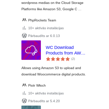
wordpress medias on the Cloud Storage
Platforms like Amazon S3, Google C …
PhpRockets Team
10+ aktīvās instalācijas
Pārbaudīts ar 6.0.13
WC Download
Products from AWS
vērtējumu
S3
(2
)
kopsumma
Allows using Amazon S3 to upload and
download Woocommerce digital products.
Piotr Włoch
10+ aktīvās instalācijas
Pārbaudīts ar 5.4.20