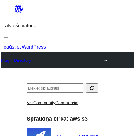
Pāriet
uz
Latviešu valodā
saturu
Iegūstiet WordPress
Plugin Directory
Meklēt
Visi
Community
Commercial
Spraudņa birka:
aws s3