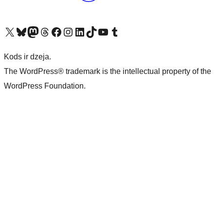
Apmeklējiet mūsu X (agrāk Twitter) kontu
Apmeklējiet mūsu Bluesky kontu
Apmeklējiet mūsu Mastodon kontu
Apmeklējiet mūsu Threads kontu
Apmeklējiet mūsu Facebook lapu
Apmeklējiet mūsu Instagram kontu
Apmeklējiet mūsu LinkedIn kontu
Apmeklējiet mūsu TikTok kontu
Apmeklējiet mūsu YouTube kanālu
Apmeklējiet mūsu Tumblr kontu
Kods ir dzeja.
The WordPress® trademark is the intellectual property of the
WordPress Foundation.