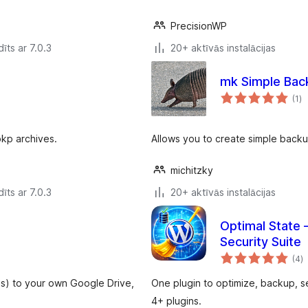
PrecisionWP
īts ar 7.0.3
20+ aktīvās instalācijas
mk Simple Bac
vē
(1
)
k
kp archives.
Allows you to create simple back
michitzky
īts ar 7.0.3
20+ aktīvās instalācijas
Optimal State 
Security Suite
v
(4
)
k
es) to your own Google Drive,
One plugin to optimize, backup, 
4+ plugins.