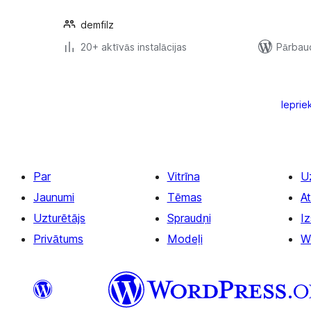
demfilz
20+ aktīvās instalācijas
Pārbaud
Ziņu
numerācija
Ieprie
pēc
lappusēm
Par
Vitrīna
U
Jaunumi
Tēmas
At
Uzturētājs
Spraudņi
Iz
Privātums
Modeļi
W