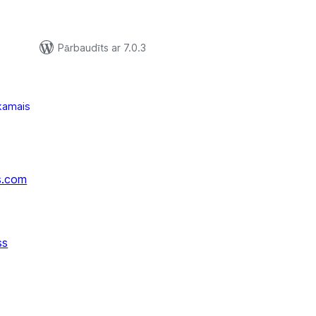
Pārbaudīts ar 7.0.3
kamais
s.com
ss