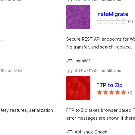
InstaMigrate
v
(0
)
k
.
Secure REST API endpoints for Wo
file transfer, and search-replace.
InstaWP
īts ar 7.0.3
40+ aktīvās instalācijas
FTP to Zip
vē
(1
)
k
ety features, serialization
FTP to Zip takes browser based F
error messages are shown if there i
Abhishek Ghosh