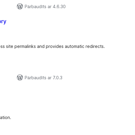
Pārbaudīts ar 4.6.30
ory
ērtējumu
opsumma
ss site permalinks and provides automatic redirects.
Pārbaudīts ar 7.0.3
rtējumu
opsumma
ation.