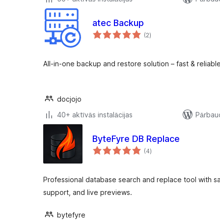
atec Backup
vērtējumu
(2
)
kopsumma
All-in-one backup and restore solution – fast & reliable
docjojo
40+ aktīvās instalācijas
Pārbaud
ByteFyre DB Replace
vērtējumu
(4
)
kopsumma
Professional database search and replace tool with saf
support, and live previews.
bytefyre