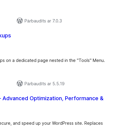
Pārbaudīts ar 7.0.3
kups
rtējumu
opsumma
ups on a dedicated page nested in the "Tools" Menu.
Pārbaudīts ar 5.5.19
– Advanced Optimization, Performance &
ērtējumu
opsumma
secure, and speed up your WordPress site. Replaces