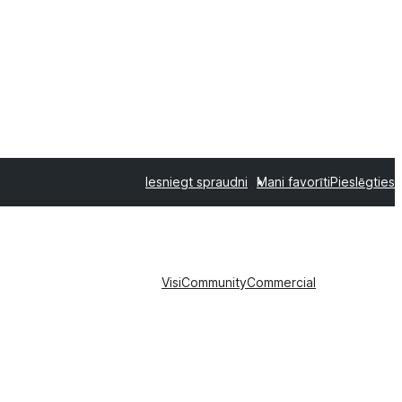
Iesniegt spraudni
Mani favorīti
Pieslēgties
Visi
Community
Commercial