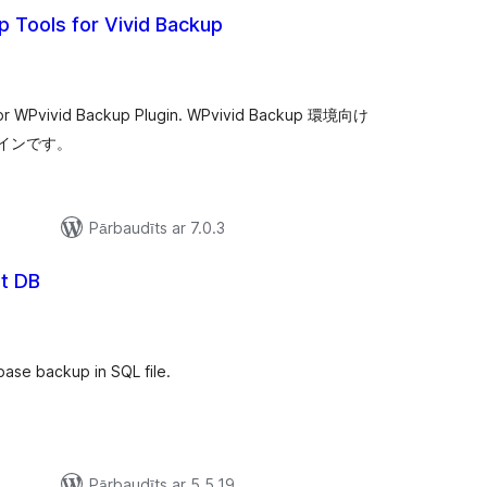
p Tools for Vivid Backup
ērtējumu
opsumma
 for WPvivid Backup Plugin. WPvivid Backup 環境向け
インです。
Pārbaudīts ar 7.0.3
t DB
ērtējumu
opsumma
ase backup in SQL file.
Pārbaudīts ar 5.5.19