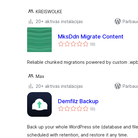
KREISWOLKE
20+ aktīvās instalācijas
Pārbaud
MksDdn Migrate Content
vērtējumu
(0
)
kopsumma
Reliable chunked migrations powered by custom .wpb
Max
20+ aktīvās instalācijas
Pārbaud
Demfilz Backup
vērtējumu
(0
)
kopsumma
Back up your whole WordPress site (database and fil
scheduled with retention, and restore it any time.