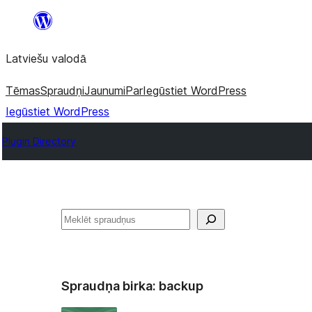
Pāriet
uz
Latviešu valodā
saturu
Tēmas
Spraudņi
Jaunumi
Par
Iegūstiet WordPress
Iegūstiet WordPress
Plugin Directory
Meklēt
Spraudņa birka:
backup