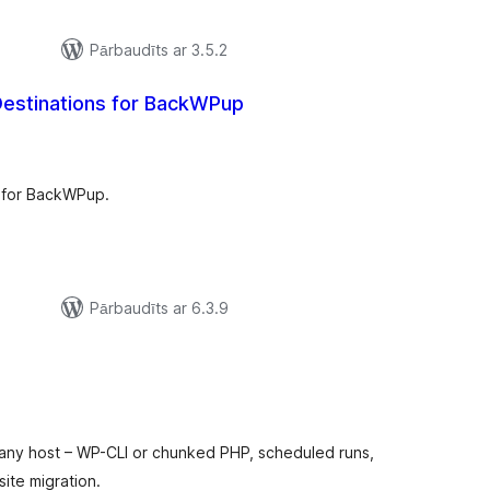
Pārbaudīts ar 3.5.2
estinations for BackWPup
ērtējumu
opsumma
s for BackWPup.
Pārbaudīts ar 6.3.9
rtējumu
opsumma
 any host – WP-CLI or chunked PHP, scheduled runs,
ite migration.