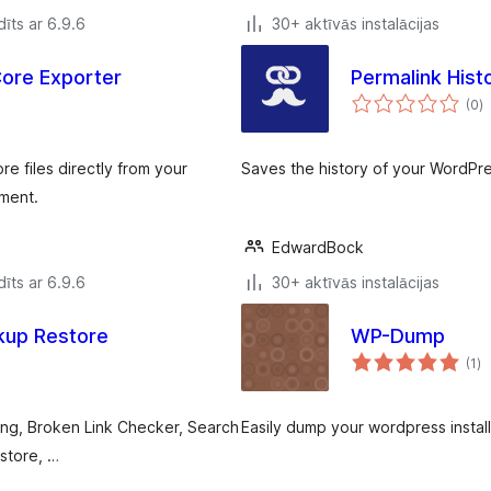
īts ar 6.9.6
30+ aktīvās instalācijas
ore Exporter
Permalink Hist
v
(0
)
k
e files directly from your
Saves the history of your WordPre
pment.
EdwardBock
īts ar 6.9.6
30+ aktīvās instalācijas
ckup Restore
WP-Dump
vē
(1
)
k
king, Broken Link Checker, Search
Easily dump your wordpress install
store, …