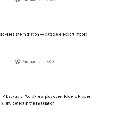
ērtējumu
opsumma
rdPress site migration — database export/import,
Pārbaudīts ar 7.0.3
rtējumu
opsumma
TP backup of WordPress plus other folders. Proper
s any defect in the installation.