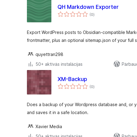
QH Markdown Exporter
vērtējumu
(0
)
kopsumma
Export WordPress posts to Obsidian-compatible Markd
frontmatter, plus an optional sitemap.json of your full s
quyettran298
50+ aktīvās instalācijas
Pārbaud
XM-Backup
vērtējumu
(0
)
kopsumma
Does a backup of your Wordpress database and, or yo
and saves it in a safe location.
Xavier Media
50+ aktīvās instalācijas
Pārbaud