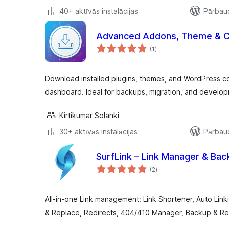
40+ aktīvās instalācijas
Pārbaud
Advanced Addons, Theme & C
vērtējumu
(1
)
kopsumma
Download installed plugins, themes, and WordPress cor
dashboard. Ideal for backups, migration, and develo
Kirtikumar Solanki
30+ aktīvās instalācijas
Pārbaud
SurfLink – Link Manager & Ba
vērtējumu
(2
)
kopsumma
All-in-one Link management: Link Shortener, Auto Lin
& Replace, Redirects, 404/410 Manager, Backup & Re