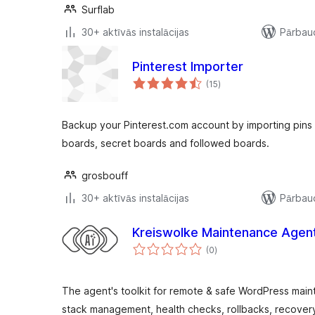
Surflab
30+ aktīvās instalācijas
Pārbaud
Pinterest Importer
vērtējumu
(15
)
kopsumma
Backup your Pinterest.com account by importing pins 
boards, secret boards and followed boards.
grosbouff
30+ aktīvās instalācijas
Pārbaud
Kreiswolke Maintenance Agent
vērtējumu
(0
)
kopsumma
The agent's toolkit for remote & safe WordPress mai
stack management, health checks, rollbacks, recover