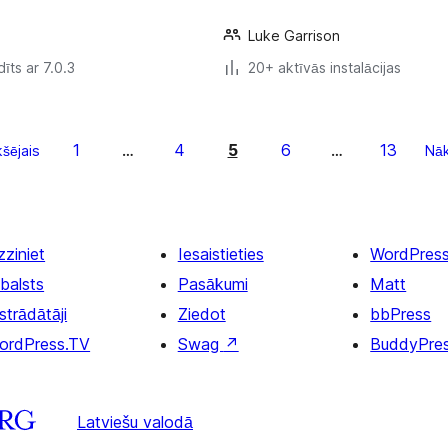
Luke Garrison
īts ar 7.0.3
20+ aktīvās instalācijas
1
4
5
6
13
kšējais
…
…
Nā
zziniet
Iesaistieties
WordPres
balsts
Pasākumi
Matt
strādātāji
Ziedot
bbPress
ordPress.TV
Swag
↗
BuddyPre
Latviešu valodā