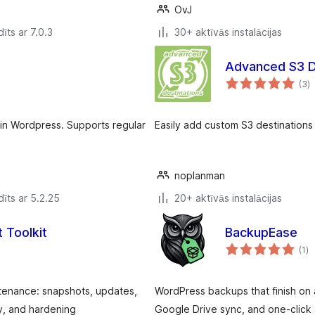
OvJ
īts ar 7.0.3
30+ aktīvās instalācijas
Advanced S3 D
v
(3
)
k
in Wordpress. Supports regular
Easily add custom S3 destination
noplanman
īts ar 5.2.25
20+ aktīvās instalācijas
 Toolkit
BackupEase
vē
(1
)
k
ntenance: snapshots, updates,
WordPress backups that finish on
y, and hardening
Google Drive sync, and one-click s