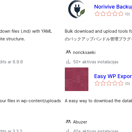
Norivive Backu
v
(0
)
k
own files (.md) with YAML
Bulk download and upload tools
ite structure.
のバックアップバンドル管理プラグ
noricksaeki
īts ar 6.9.6
50+ aktīvās instalācijas
Easy WP Expor
v
(0
)
k
ur files in wp-content/uploads
A easy way to download the datab
Abuzer
īts ar 3.3.2
40+ aktīvās instalācijas