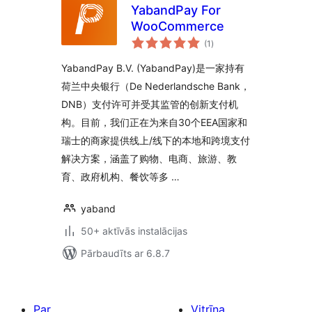
YabandPay For
WooCommerce
vērtējumu
(1
)
kopsumma
YabandPay B.V. (YabandPay)是一家持有
荷兰中央银行（De Nederlandsche Bank，
DNB）支付许可并受其监管的创新支付机
构。目前，我们正在为来自30个EEA国家和
瑞士的商家提供线上/线下的本地和跨境支付
解决方案，涵盖了购物、电商、旅游、教
育、政府机构、餐饮等多 …
yaband
50+ aktīvās instalācijas
Pārbaudīts ar 6.8.7
Par
Vitrīna