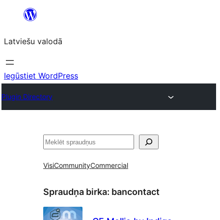
Pāriet
uz
Latviešu valodā
saturu
Iegūstiet WordPress
Plugin Directory
Meklēt
Visi
Community
Commercial
Spraudņa birka:
bancontact