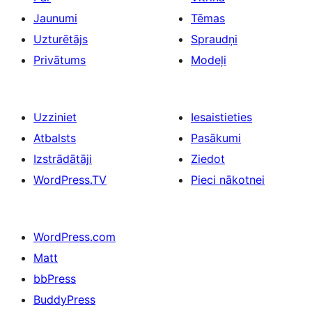
Jaunumi
Tēmas
Uzturētājs
Spraudņi
Privātums
Modeļi
Uzziniet
Iesaistieties
Atbalsts
Pasākumi
Izstrādātāji
Ziedot
WordPress.TV
Pieci nākotnei
WordPress.com
Matt
bbPress
BuddyPress