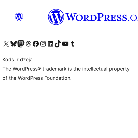
Apmeklējiet mūsu X (agrāk Twitter) kontu
Apmeklējiet mūsu Bluesky kontu
Apmeklējiet mūsu Mastodon kontu
Apmeklējiet mūsu Threads kontu
Apmeklējiet mūsu Facebook lapu
Apmeklējiet mūsu Instagram kontu
Apmeklējiet mūsu LinkedIn kontu
Apmeklējiet mūsu TikTok kontu
Apmeklējiet mūsu YouTube kanālu
Apmeklējiet mūsu Tumblr kontu
Kods ir dzeja.
The WordPress® trademark is the intellectual property
of the WordPress Foundation.