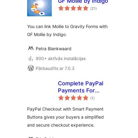
GF Mollie by Indigo
vērtējumu
(21
)
kopsumma
You can link Mollie to Gravity Forms with
GF Mollie by Indigo.
Petra Blankwaard
900+ aktīvās instalācijas
Pārbaudīts ar 7.0.3
Complete PayPal
Payments For
vērtējumu
WooCommerce
(1
)
kopsumma
PayPal Checkout with Smart Payment
Buttons gives your buyers a simplified
and secure checkout experience.