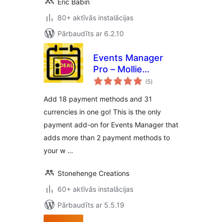
Eric Babin
80+ aktīvās instalācijas
Pārbaudīts ar 6.2.10
Events Manager
Pro – Mollie
vērtējumu
Payments
(5
)
kopsumma
Add 18 payment methods and 31
currencies in one go! This is the only
payment add-on for Events Manager that
adds more than 2 payment methods to
your w …
Stonehenge Creations
60+ aktīvās instalācijas
Pārbaudīts ar 5.5.19