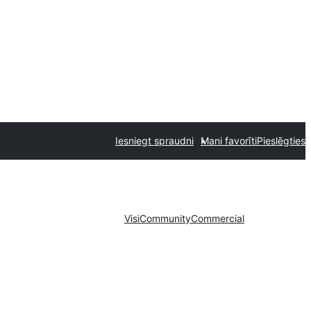
Iesniegt spraudni
Mani favorīti
Pieslēgties
Visi
Community
Commercial