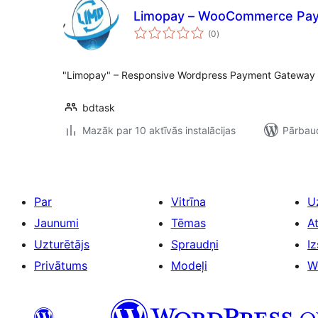
Limopay – WooCommerce Pa
vērtējumu
(0
)
kopsumma
"Limopay" – Responsive Wordpress Payment Gateway 
bdtask
Mazāk par 10 aktīvās instalācijas
Pārbaud
Par
Vitrīna
U
Jaunumi
Tēmas
A
Uzturētājs
Spraudņi
Iz
Privātums
Modeļi
W