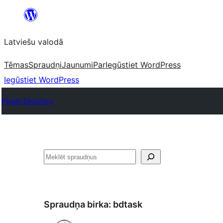
Pāriet
uz
Latviešu valodā
saturu
Tēmas
Spraudņi
Jaunumi
Par
Iegūstiet WordPress
Iegūstiet WordPress
Plugin Directory
Meklēt
Spraudņa birka:
bdtask