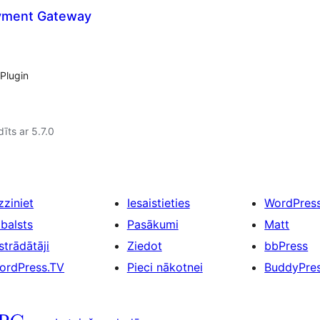
yment Gateway
Plugin
īts ar 5.7.0
zziniet
Iesaistieties
WordPres
tbalsts
Pasākumi
Matt
strādātāji
Ziedot
bbPress
ordPress.TV
Pieci nākotnei
BuddyPre