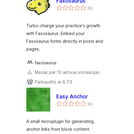
Faxosaurus
vērtējumu
(0
)
kopsumma
Turbo-charge your practice's growth
with Faxosaurus. Embed your
Faxosaurus forms directly in posts and
pages.
faxosaurus
Mazāk par 10 aktīvās instalācijas
Pārbaudīts ar 6.7.6
Easy Anchor
vērtējumu
(0
)
kopsumma
A small microplugin for generating
anchor links from block content.