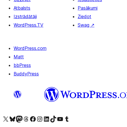
Atbalsts
Pasākumi
Izstrādātāji
Ziedot
WordPress.TV
Swag
↗
WordPress.com
Matt
bbPress
BuddyPress
Apmeklējiet mūsu X (agrāk Twitter) kontu
Apmeklējiet mūsu Bluesky kontu
Apmeklējiet mūsu Mastodon kontu
Apmeklējiet mūsu Threads kontu
Apmeklējiet mūsu Facebook lapu
Apmeklējiet mūsu Instagram kontu
Apmeklējiet mūsu LinkedIn kontu
Apmeklējiet mūsu TikTok kontu
Apmeklējiet mūsu YouTube kanālu
Apmeklējiet mūsu Tumblr kontu