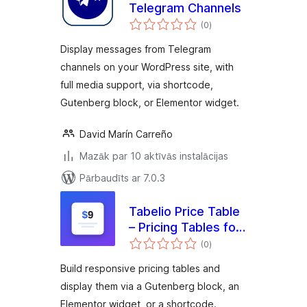
Telegram Channels
vērtējumu
(0
)
kopsumma
Display messages from Telegram
channels on your WordPress site, with
full media support, via shortcode,
Gutenberg block, or Elementor widget.
David Marín Carreño
Mazāk par 10 aktīvās instalācijas
Pārbaudīts ar 7.0.3
Tabelio Price Table
– Pricing Tables for
vērtējumu
Block Editor & Page
(0
)
kopsumma
Builders
Build responsive pricing tables and
display them via a Gutenberg block, an
Elementor widget, or a shortcode.