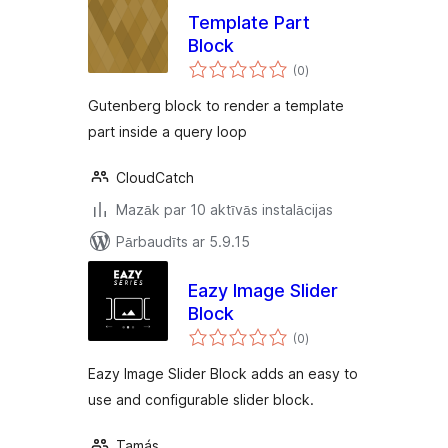
Template Part
Block
vērtējumu
(0
)
kopsumma
Gutenberg block to render a template
part inside a query loop
CloudCatch
Mazāk par 10 aktīvās instalācijas
Pārbaudīts ar 5.9.15
Eazy Image Slider
Block
vērtējumu
(0
)
kopsumma
Eazy Image Slider Block adds an easy to
use and configurable slider block.
Tamás