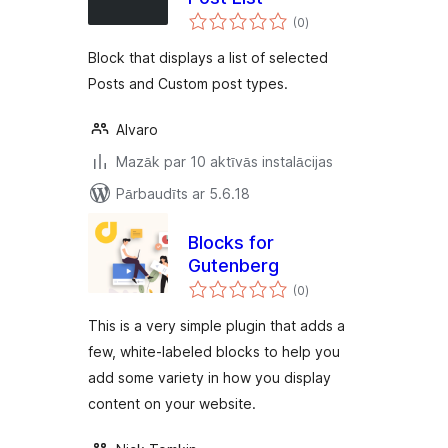
vērtējumu
(0
)
kopsumma
Block that displays a list of selected
Posts and Custom post types.
Alvaro
Mazāk par 10 aktīvās instalācijas
Pārbaudīts ar 5.6.18
Blocks for
Gutenberg
vērtējumu
(0
)
kopsumma
This is a very simple plugin that adds a
few, white-labeled blocks to help you
add some variety in how you display
content on your website.