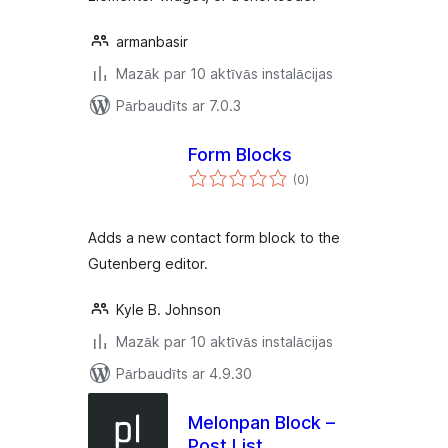
armanbasir
Mazāk par 10 aktīvās instalācijas
Pārbaudīts ar 7.0.3
Form Blocks
vērtējumu
(0
)
kopsumma
Adds a new contact form block to the
Gutenberg editor.
Kyle B. Johnson
Mazāk par 10 aktīvās instalācijas
Pārbaudīts ar 4.9.30
Melonpan Block –
Post List