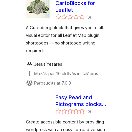
CartoBlocks for
Leaflet
vērtējumu
(0
)
kopsumma
A Gutenberg block that gives you a full
visual editor for all Leaflet Map plugin
shortcodes — no shortcode writing
required.
Jesus Yesares
Mazāk par 10 aktīvās instalācijas
Pārbaudīts ar 7.0.3
Easy Read and
Pictograms blocks
vērtējumu
for Gutenberg
(0
)
kopsumma
Create accessible content by providing
wordpress with an easy-to-read version