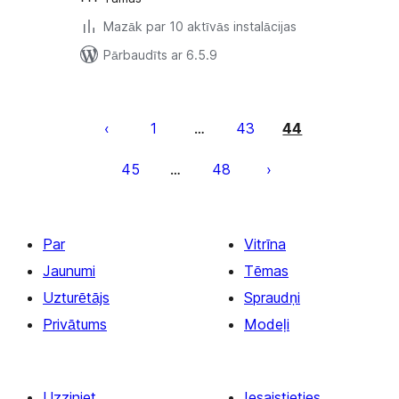
Mazāk par 10 aktīvās instalācijas
Pārbaudīts ar 6.5.9
Ziņu
numerācija
1
43
44
…
pēc
45
48
…
lappusēm
Par
Vitrīna
Jaunumi
Tēmas
Uzturētājs
Spraudņi
Privātums
Modeļi
Uzziniet
Iesaistieties