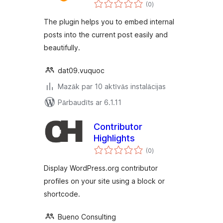
vērtējumu
(0
)
kopsumma
The plugin helps you to embed internal
posts into the current post easily and
beautifully.
dat09.vuquoc
Mazāk par 10 aktīvās instalācijas
Pārbaudīts ar 6.1.11
Contributor
Highlights
vērtējumu
(0
)
kopsumma
Display WordPress.org contributor
profiles on your site using a block or
shortcode.
Bueno Consulting