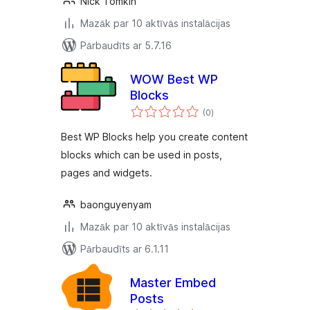
Nick Tomkin
Mazāk par 10 aktīvās instalācijas
Pārbaudīts ar 5.7.16
WOW Best WP
Blocks
vērtējumu
(0
)
kopsumma
Best WP Blocks help you create content
blocks which can be used in posts,
pages and widgets.
baonguyenyam
Mazāk par 10 aktīvās instalācijas
Pārbaudīts ar 6.1.11
Master Embed
Posts