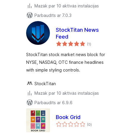
Mazāk par 10 aktīvās instalācijas
Pārbaudīts ar 7.0.3
StockTitan News
Feed
vērtējumu
(1
)
kopsumma
StockTitan stock market news block for
NYSE, NASDAQ, OTC finance headlines
with simple styling controls.
StockTitan
Mazāk par 10 aktīvās instalācijas
Pārbaudīts ar 6.9.6
Book Grid
vērtējumu
(0
)
kopsumma