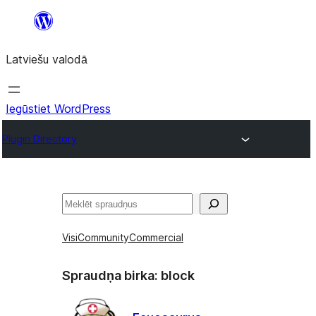
Pāriet
uz
Latviešu valodā
saturu
Iegūstiet WordPress
Plugin Directory
Meklēt
Visi
Community
Commercial
Spraudņa birka:
block